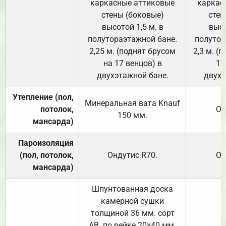
каркасные аттиковые
каркас
стены (боковые)
стен
высотой 1,5 м. в
высо
полутораэтажной бане.
полутор
2,25 м. (поднят брусом
2,3 м. (
на 17 венцов) в
17
двухэтажной бане.
двухэ
Утепление (пол,
Минеральная вата
Knauf
потолок,
От
150
мм.
мансарда)
Пароизоляция
(пол, потолок,
Ондутис
R70
.
От
мансарда)
Шпунтованная доска
камерной сушки
толщиной 36 мм. сорт
АВ. по рейке 20х40 мм.