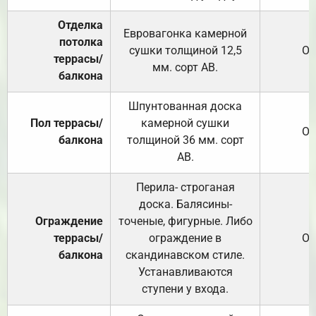
Отделка
Евровагонка камерной
потолка
сушки толщиной 12,5
От
террасы/
мм. сорт АВ.
балкона
Шпунтованная доска
Пол террасы/
камерной сушки
От
балкона
толщиной 36 мм. сорт
АВ.
Перила- строганая
доска. Балясины-
Ограждение
точеные, фигурные. Либо
террасы/
ограждение в
От
балкона
скандинавском стиле.
Устанавливаются
ступени у входа.