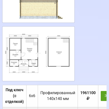
Под ключ
Профилированный
1961100
(с
6х6
За
140х140 мм
отделкой)