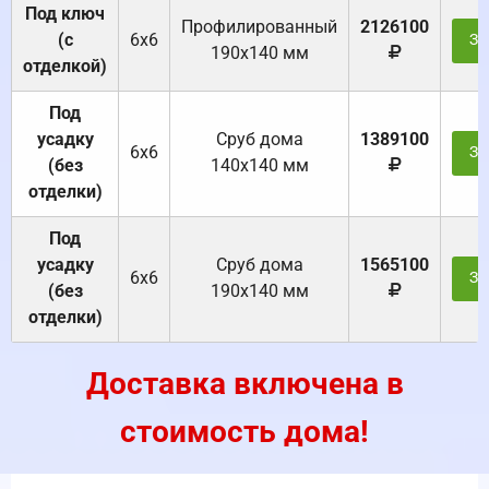
Под ключ
Профилированный
2126100
(с
6х6
За
190х140 мм
отделкой)
Под
усадку
Cруб дома
1389100
6х6
За
(без
140х140 мм
отделки)
Под
усадку
Cруб дома
1565100
6х6
За
(без
190х140 мм
отделки)
Доставка включена в
стоимость дома!