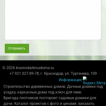
Отправить
© 2026 krasnodarbrusdoma.ru
+7 921 027-89-78; г. Краснодар, ул. Тургенева, 109
Информация
Строительство деревянных домов: Дачные домики под
усадку, каркасные дома под ключ для пмж.
Бригада плотников постороит садовые домики для
дачи. Каталог проектов с фото и ценами: заказать