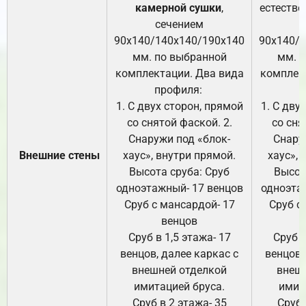
камерной сушки
,
естестве
сечением
с
90х140/140х140/190х140
90х140/
мм. по выбранной
мм. 
комплектации. Два вида
комплек
профиля:
п
1. С двух сторон, прямой
1. С дву
со снятой фаской. 2.
со сня
Снаружи под «блок-
Снару
Внешние стены
хаус», внутри прямой.
хаус», 
Высота сруба: Сруб
Высот
одноэтажный- 17 венцов
одноэта
Сруб с мансардой- 17
Сруб с
венцов
Сруб в 1,5 этажа- 17
Сруб в
венцов, далее каркас с
венцов,
внешней отделкой
внеш
имитацией бруса.
имит
Сруб в 2 этажа- 35
Сруб 