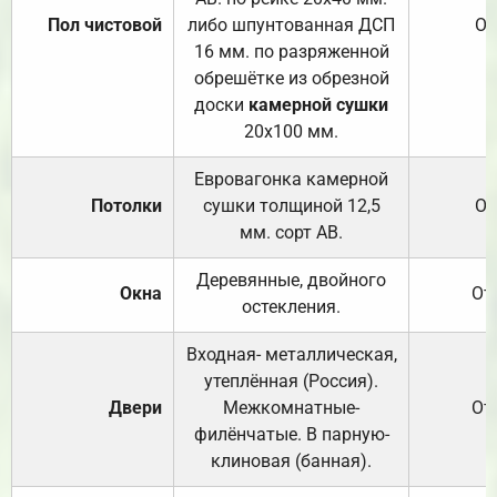
Пол чистовой
либо шпунтованная ДСП
От
16 мм. по разряженной
обрешётке из обрезной
доски
камерной сушки
20х100 мм.
Евровагонка камерной
Потолки
сушки толщиной 12,5
От
мм. сорт АВ.
Деревянные, двойного
Окна
От
остекления.
Входная- металлическая,
утеплённая (Россия).
Двери
Межкомнатные-
От
филёнчатые. В парную-
клиновая (банная).