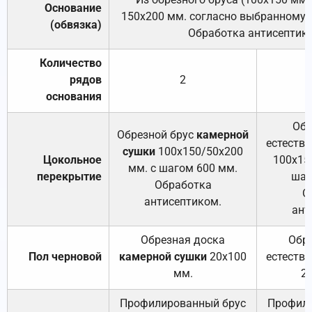
Основание
150х200 мм. согласно выбранному с
(обвязка)
Обработка антисептик
Количество
рядов
2
основания
Обр
Обрезной брус
камерной
естеств
сушки
100х150/50х200
Цокольное
100х15
мм. с шагом 600 мм.
перекрытие
шаг
Обработка
О
антисептиком.
ант
Обрезная доска
Обр
Пол черновой
камерной сушки
20х100
естеств
мм.
2
Профилированный брус
Профили