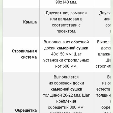
90х140 мм.
Двускатная, ломаная
Двуска
или вальмовая в
или 
Крыша
соответствии с
соо
проектом.
п
Выполнена из обрезной
Выполне
доски
камерной сушки
доски
Стропильная
40х150 мм. Шаг
влажно
система
установки стропильных
Шаг
ног 600 мм.
стропиль
Выполняется
Вы
из обрезной доски
из об
камерной сушки
естеств
толщиной 20-22 мм. Шаг
толщино
крепления
к
обрешетки 300 мм.
обреш
Обрешётка