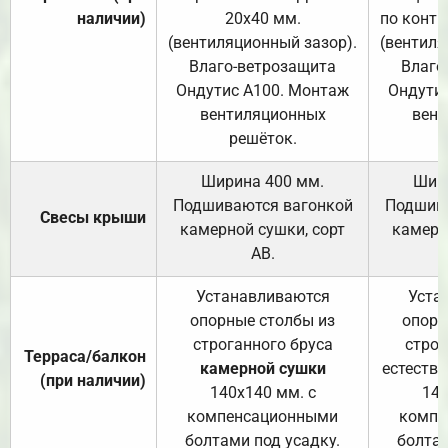
наличии)
20х40 мм.
по контр
(вентиляционный зазор).
(вентиля
Влаго-ветрозащита
Влаго
Ондутис А100. Монтаж
Ондути
вентиляционных
вент
решёток.
Ширина 400 мм.
Шир
Подшиваются вагонкой
Подшива
Свесы крыши
камерной сушки, сорт
камерн
АВ.
Устанавливаются
Уста
опорные столбы из
опорн
строганного бруса
строг
Терраса/балкон
камерной сушки
естеств
(при наличии)
140х140 мм. с
140
компенсационными
компе
болтами под усадку.
болтам