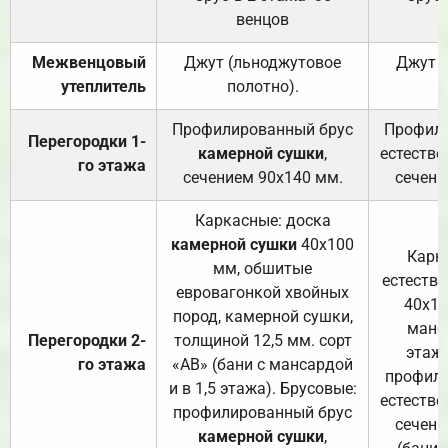
венцов
Межвенцовый
Джут (льноджутовое
Джут 
утеплитель
полотно).
п
Профилированный брус
Профили
Перегородки 1-
камерной сушки
,
естестве
го этажа
сечением 90х140 мм.
сечени
Каркасные: доска
камерной сушки
40х100
Карк
мм, обшитые
естеств
евровагонкой хвойных
40х10
пород, камерной сушки,
манса
Перегородки 2-
толщиной 12,5 мм. сорт
этажа
го этажа
«АВ» (бани с мансардой
профили
и в 1,5 этажа). Брусовые:
естестве
профилированный брус
сечени
камерной сушки
,