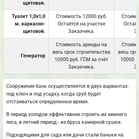
щитовая.
Туалет 1,0х1,0
Стоимость 12000 руб.
Стоимо
м. каркасно-
Остаётся на участке
Остаёт
щитовой.
Заказчика.
З
Стоимость аренды на
Стоимо
весь срок строительства
весь сро
Генератор
10000 руб. ГСМ за счёт
10000 р
Заказчика.
З
Сооружение бань осуществляется в двух вариантах:
под ключ и под усадку, когда сруб будет
отстаиваться определенное время.
В период холодов эффективнее строить из зимнего
леса, в летний период - из бруса камерной сушки.
Подходящими для сада или дачи стали баньки на