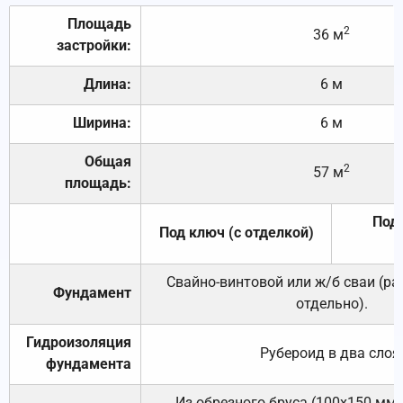
Площадь
2
36 м
застройки:
Длина:
6 м
Ширина:
6 м
Общая
2
57 м
площадь:
Под 
Под ключ (с отделкой)
Свайно-винтовой или ж/б сваи (р
Фундамент
отдельно).
Гидроизоляция
Рубероид в два слоя
фундамента
Из обрезного бруса (100х150 мм.