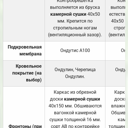
Контробрешётка
Конт
выполняется из бруска
выполня
камерной сушки
40х50
естеств
мм. Крепится по
40х50 м
стропильным ногам
строп
(вентиляционный зазор).
(вентиля
Подкровельная
Ондутис А100
Он
мембрана
Кровельное
Ондулин, Черепица
Ондул
покрытие (на
Ондулин.
выбор)
Каркас из обрезной
Карка
доски
камерной сушки
доски
40х150 мм. Обшиваются
влажно
вагонкой камерной
Обшива
сушки толщиной 16 мм.
каме
Фронтоны (при
сорт АВ по контррейке
толщиной