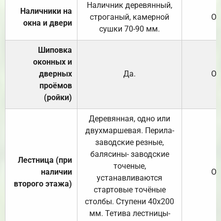
Наличник деревянный,
Наличники на
строганый, камерной
От
окна и двери
сушки 70-90 мм.
Шиповка
оконных и
дверных
Да.
От
проёмов
(ройки)
Деревянная, одно или
двухмаршевая. Перила-
заводские резные,
балясины- заводские
Лестница (при
точеные,
наличии
От
устанавливаются
второго этажа)
стартовые точёные
столбы. Ступени 40х200
мм. Тетива лестницы-