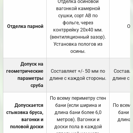
Отделка осиновой
вагонкой камерной
сушки, сорт АВ по
фольге, через
Отделка парной
От
контррейку 20х40 мм.
(вентиляционный зазор).
Установка пологов из
осины.
Допуск на
геометрические
Составляет +/- 50 мм по
Составля
параметры
длине с каждой стороны.
длине с 
сруба
По всему периметру стен
Допускается
бани (если ширина и
По всему
стыковка бруса,
длина бани более 6,0
бани (
вагонки и
метров). Вагонки и
длина 
половой доски
доски пола в каждой