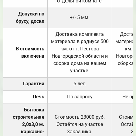
отдельной комнате.
Допуски по
+/- 5 мм.
брусу, доске
Доставка комплекта
Достав
материала в радиусе 500
материал
В стоимость
км. от г. Пестова
км. 
включена
Новгородской области и
Новгоро
сборка дома на вашем
сборка
участке.
Гарантия
5 лет.
Печь
По запросу
Не пр
Бытовка
строительная
Стоимость 23000 руб.
Стоимо
2,0х3,0 м.
Остаётся на участке
Остаёт
каркасно-
Заказчика.
З