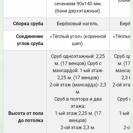
(бани 
сечением 90х140 мм.
(бани двухэтажные).
Сборка сруба
Берёзовый нагель.
Берёз
Соединение
«Тёплый угол» (коренной
«Тёплый 
углов сруба
шип).
Сруб одноэтажный: 2,25
Сруб од
м. (17 венцов) Сруб с
м. (17
мансардой: 1-ый этаж-
мансард
2,25 м. (17 венцов)
2,3 м
2-ой этаж (мансарда)- 2,3
2-ой этаж
м.
Сруб в полтора и два
Сруб в
этажа:
Высота от пола
1-ый этаж 2,25 м. (17
1-ый э
до потолка
венцов)
2-ой этаж 2,3 м.
2-ой