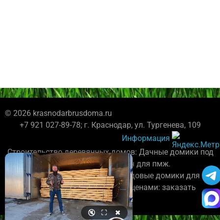
© 2026 krasnodarbrusdoma.ru
+7 921 027-89-78; г. Краснодар, ул. Тургенева, 109
Информация
Строительство деревянных домов: Дачные домики под
усадку, каркасные дома под ключ для пмж.
Бригада плотников постороит садовые домики для
дачи. Каталог проектов с фото и ценами: заказать
домокомплект.
🔇
⛶
✖