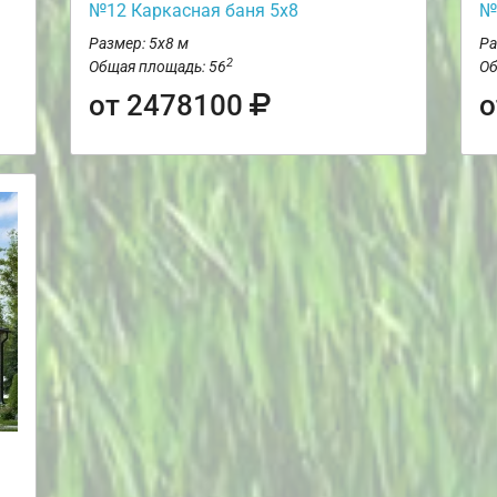
№12 Каркасная баня 5х8
№
Размер: 5х8 м
Ра
2
Общая площадь: 56
Об
от 2478100
о