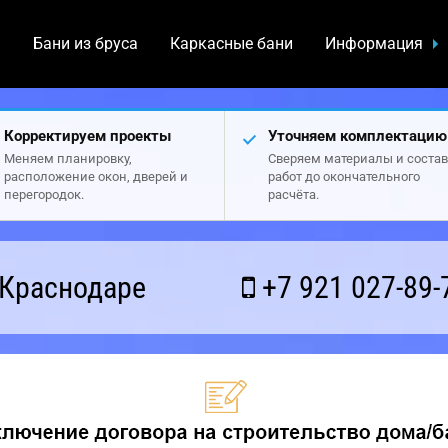
а
Бани из бруса
Каркасные бани
Информация
Корректируем проекты
Уточняем комплектацию
Меняем планировку,
Сверяем материалы и состав
расположение окон, дверей и
работ до окончательного
перегородок.
расчёта.
 Краснодаре
+7 921 027-89-