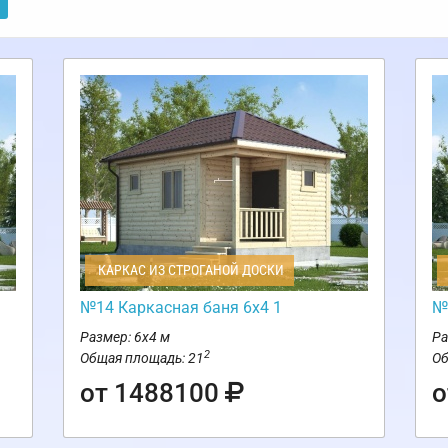
КАРКАС ИЗ СТРОГАНОЙ ДОСКИ
№14 Каркасная баня 6х4 1
№
Размер: 6х4 м
Ра
2
Общая площадь: 21
Об
от 1488100
о