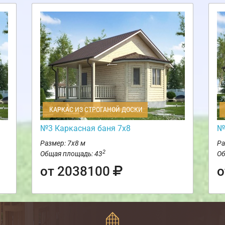
КАРКАС ИЗ СТРОГАНОЙ ДОСКИ
№3 Каркасная баня 7х8
№
Размер: 7х8 м
Ра
2
Общая площадь: 43
Об
от 2038100
о