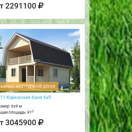
т 2291100
КАРКАС ИЗ СТРОГАНОЙ ДОСКИ
11 Каркасная баня 6х9
змер: 6х9 м
2
щая площадь: 91
т 3045900