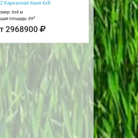
2 Каркасная баня 6х8
змер: 6х8 м
2
щая площадь: 89
т 2968900