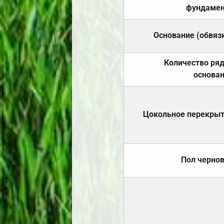
фундамен
Основание (обвяз
Количество ря
основа
Цокольное перекры
Пол черно