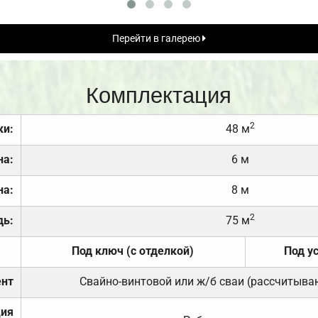
Перейти в галерею
Комплектация
2
ки:
48 м
на:
6 м
на:
8 м
2
дь:
75 м
Под ключ (с отделкой)
Под у
нт
Свайно-винтовой или ж/б сваи (рассчитыва
ция