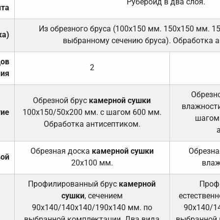
Рубероид в два слоя.
та
Из обрезного бруса (100х150 мм. 150х150 мм. 1
ка)
выбранному сечению бруса). Обработка а
дов
2
ния
Обрезно
Обрезной брус
камерной сушки
влажности
тие
100х150/50х200 мм. с шагом 600 мм.
шагом
Обработка антисептиком.
Обрезная доска
камерной сушки
Обрезна
вой
20х100 мм.
влаж
Профилированный брус
камерной
Проф
сушки
, сечением
естественн
90х140/140х140/190х140 мм. по
90х140/1
выбранной комплектации. Два вида
выбранной 