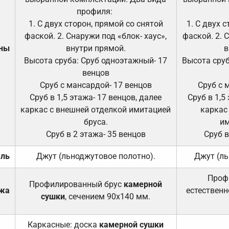
профиля:
1. С двух сторон, прямой со снятой
1. С двух 
фаской. 2. Снаружи под «блок- хаус»,
фаской. 2. 
ены
внутри прямой.
в
Высота сруба: Сруб одноэтажный- 17
Высота сруб
венцов
Сруб с мансардой- 17 венцов
Сруб с 
Сруб в 1,5 этажа- 17 венцов, далее
Сруб в 1,5
каркас с внешней отделкой имитацией
каркас
бруса.
им
Сруб в 2 этажа- 35 венцов
Сруб в
ель
Джут (льноджутовое полотно).
Джут (ль
Проф
Профилированный брус
камерной
ажа
естественн
сушки
, сечением 90х140 мм.
Каркасные: доска
камерной сушки