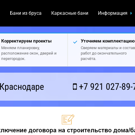
а
Бани из бруса
Каркасные бани
Информация
Корректируем проекты
Уточняем комплектацию
Меняем планировку,
Сверяем материалы и состав
расположение окон, дверей и
работ до окончательного
перегородок.
расчёта.
 Краснодаре
+7 921 027-89-