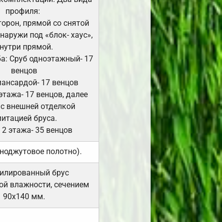
профиля:
сторон, прямой со снятой
Снаружи под «блок- хаус»,
нутри прямой.
а: Сруб одноэтажный- 17
венцов
мансардой- 17 венцов
 этажа- 17 венцов, далее
 с внешней отделкой
итацией бруса.
 2 этажа- 35 венцов
ноджутовое полотно).
илированный брус
ой влажности, сечением
90х140 мм.