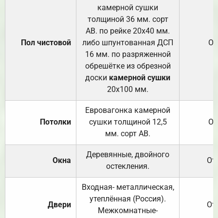
камерной сушки
толщиной 36 мм. сорт
АВ. по рейке 20х40 мм.
Пол чистовой
либо шпунтованная ДСП
От
16 мм. по разряженной
обрешётке из обрезной
доски
камерной сушки
20х100 мм.
Евровагонка камерной
Потолки
сушки толщиной 12,5
От
мм. сорт АВ.
Деревянные, двойного
Окна
От
остекления.
Входная- металлическая,
утеплённая (Россия).
Двери
От
Межкомнатные-