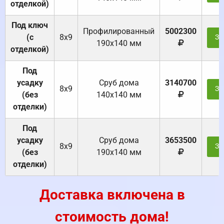
отделкой)
Под ключ
Профилированный
5002300
(с
8х9
За
190х140 мм
отделкой)
Под
усадку
Cруб дома
3140700
8х9
За
(без
140х140 мм
отделки)
Под
усадку
Cруб дома
3653500
8х9
За
(без
190х140 мм
отделки)
Доставка включена в
стоимость дома!