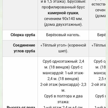
и в 1,5 этажа). Брусовые:
естестве
профилированный брус
сечени
камерной сушки
,
(дома 
сечением 90х140 мм.
(дома двухэтажные).
Сборка сруба
Берёзовый нагель.
Берёз
Соединение
«Тёплый угол» (коренной
«Тёплый 
углов сруба
шип).
Сруб одноэтажный: 2,4
Сруб од
м. (18 венцов) Сруб с
м. (18
мансардой: 1-ый этаж-
мансард
2,4 м. (18 венцов)
2,5 м
2-ой этаж (мансарда)- 2,3
2-ой этаж
м.
Сруб в полтора и два
Сруб в
этажа:
Высота от пола
1-ый этаж 2,4 м ±4 см.
1-ый эт