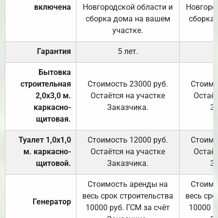
включена
Новгородской области и
Новгоро
сборка дома на вашем
сборка
участке.
Гарантия
5 лет.
Бытовка
строительная
Стоимость 23000 руб.
Стоимо
2,0х3,0 м.
Остаётся на участке
Остаёт
каркасно-
Заказчика.
З
щитовая.
Туалет 1,0х1,0
Стоимость 12000 руб.
Стоимо
м. каркасно-
Остаётся на участке
Остаёт
щитовой.
Заказчика.
З
Стоимость аренды на
Стоимо
весь срок строительства
весь сро
Генератор
10000 руб. ГСМ за счёт
10000 р