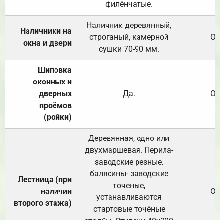
филёнчатые.
Наличник деревянный,
Наличники на
строганый, камерной
От
окна и двери
сушки 70-90 мм.
Шиповка
оконных и
дверных
Да.
От
проёмов
(ройки)
Деревянная, одно или
двухмаршевая. Перила-
заводские резные,
балясины- заводские
Лестница (при
точеные,
наличии
От
устанавливаются
второго этажа)
стартовые точёные