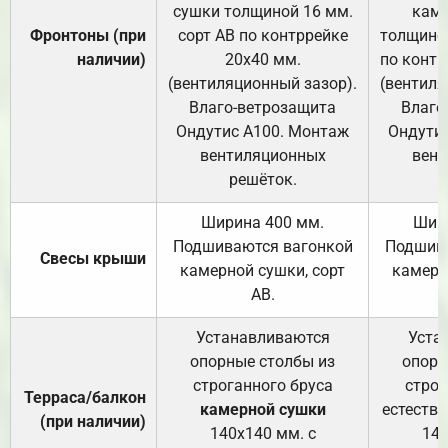
сушки толщиной 16 мм.
каме
Фронтоны (при
сорт АВ по контррейке
толщиной
наличии)
20х40 мм.
по контр
(вентиляционный зазор).
(вентиля
Влаго-ветрозащита
Влаго
Ондутис А100. Монтаж
Ондути
вентиляционных
вент
решёток.
Ширина 400 мм.
Шир
Подшиваются вагонкой
Подшива
Свесы крыши
камерной сушки, сорт
камерн
АВ.
Устанавливаются
Уста
опорные столбы из
опорн
строганного бруса
строг
Терраса/балкон
камерной сушки
естеств
(при наличии)
140х140 мм. с
140