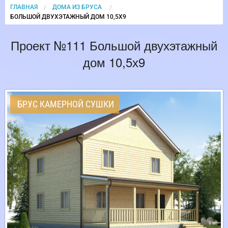
ГЛАВНАЯ
ДОМА ИЗ БРУСА
CURRENT:
БОЛЬШОЙ ДВУХЭТАЖНЫЙ ДОМ 10,5Х9
Проект №111 Большой двухэтажный
дом 10,5х9
БРУС КАМЕРНОЙ СУШКИ