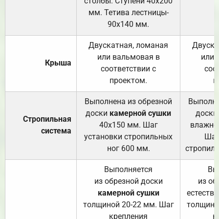
столбы. Ступени 40х200
мм. Тетива лестницы-
90х140 мм.
Двускатная, ломаная
Двуска
или вальмовая в
или 
Крыша
соответствии с
соо
проектом.
п
Выполнена из обрезной
Выполне
доски
камерной сушки
доски
Стропильная
40х150 мм. Шаг
влажно
система
установки стропильных
Шаг
ног 600 мм.
стропиль
Выполняется
Вы
из обрезной доски
из об
камерной сушки
естеств
толщиной 20-22 мм. Шаг
толщино
крепления
к