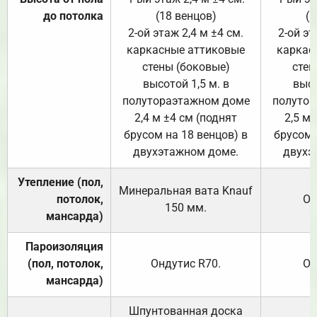
до потолка
(18 венцов)
(1
2-ой этаж 2,4 м ±4 см.
2-ой эт
каркасные аттиковые
каркас
стены (боковые)
стен
высотой 1,5 м. в
высо
полутораэтажном доме
полутор
2,4 м ±4 см (поднят
2,5 м 
брусом на 18 венцов) в
брусом 
двухэтажном доме.
двухэ
Утепление (пол,
Минеральная вата
Knauf
потолок,
От
150
мм.
мансарда)
Пароизоляция
(пол, потолок,
Ондутис
R70
.
От
мансарда)
Шпунтованная доска