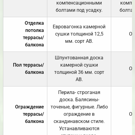
компенсационными
компе
болтами под усадку.
болтам
Отделка
Евровагонка камерной
потолка
сушки толщиной 12,5
От
террасы/
мм. сорт АВ.
балкона
Шпунтованная доска
Пол террасы/
камерной сушки
От
балкона
толщиной 36 мм. сорт
АВ.
Перила- строганая
доска. Балясины-
Ограждение
точеные, фигурные. Либо
террасы/
ограждение в
От
балкона
скандинавском стиле.
Устанавливаются