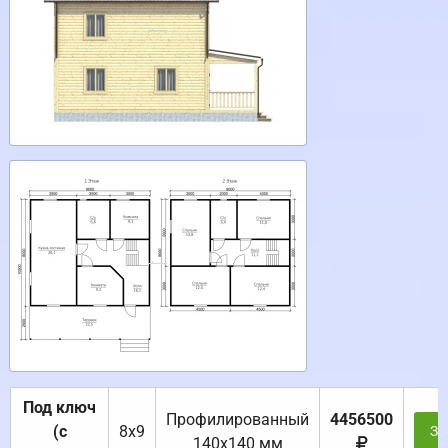
Под ключ
Профилированный
4456500
(с
8х9
За
140х140 мм