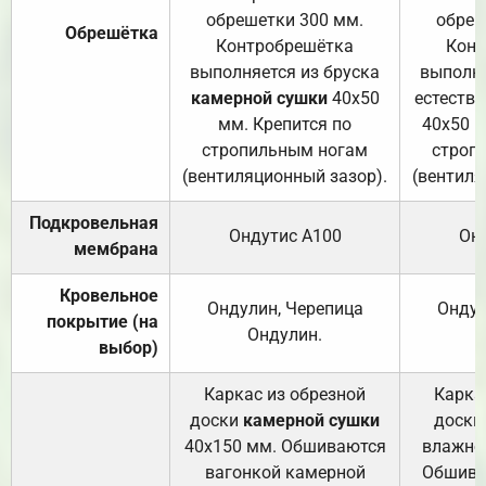
обрешетки 300 мм.
обреш
Обрешётка
Контробрешётка
Конт
выполняется из бруска
выполня
камерной сушки
40х50
естеств
мм. Крепится по
40х50 м
стропильным ногам
строп
(вентиляционный зазор).
(вентиля
Подкровельная
Ондутис А100
Он
мембрана
Кровельное
Ондулин, Черепица
Ондул
покрытие (на
Ондулин.
выбор)
Каркас из обрезной
Карка
доски
камерной сушки
доски
40х150 мм. Обшиваются
влажно
вагонкой камерной
Обшива