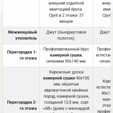
внешней отделкой
внеш
имитацией бруса.
имит
Сруб в 2 этажа- 37
Сруб 
венцов
Межвенцовый
Джут (льноджутовое
Джут 
утеплитель
полотно).
п
Профилированный брус
Профили
Перегородки 1-
камерной сушки
,
естестве
го этажа
сечением 90х140 мм.
сечени
Каркасные: доска
камерной сушки
40х100
Карк
мм, обшитые
естеств
евровагонкой хвойных
40х10
пород, камерной сушки,
манса
Перегородки 2-
толщиной 12,5 мм. сорт
этажа
го этажа
«АВ» (дома с мансардой
профили