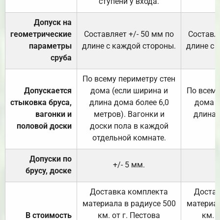
ступени у входа.
Допуск на
геометрические
Составляет +/- 50 мм по
Составля
параметры
длине с каждой стороны.
длине с 
сруба
По всему периметру стен
Допускается
дома (если ширина и
По всему
стыковка бруса,
длина дома более 6,0
дома (
вагонки и
метров). Вагонки и
длина 
половой доски
доски пола в каждой
отдельной комнате.
Допуски по
+/- 5 мм.
брусу, доске
Доставка комплекта
Достав
материала в радиусе 500
материал
В стоимость
км. от г. Пестова
км. 