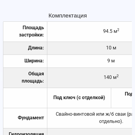
Комплектация
Площадь
2
94.5 м
застройки:
Длина:
10 м
Ширина:
9 м
Общая
2
140 м
площадь:
Под 
Под ключ (с отделкой)
Свайно-винтовой или ж/б сваи (р
Фундамент
отдельно).
Гидроизоляция