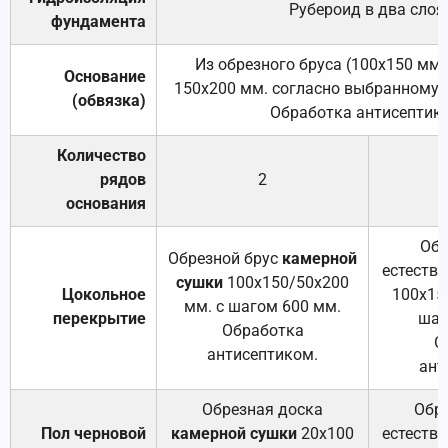
Рубероид в два слоя
фундамента
Из обрезного бруса (100х150 мм.
Основание
150х200 мм. согласно выбранному с
(обвязка)
Обработка антисептик
Количество
рядов
2
основания
Обр
Обрезной брус
камерной
естеств
сушки
100х150/50х200
Цокольное
100х15
мм. с шагом 600 мм.
перекрытие
шаг
Обработка
О
антисептиком.
ант
Обрезная доска
Обр
Пол черновой
камерной сушки
20х100
естеств