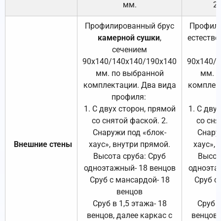
мм.
2
Профилированный брус
Профили
камерной сушки
,
естестве
сечением
с
90х140/140х140/190х140
90х140/
мм. по выбранной
мм. 
комплектации. Два вида
комплек
профиля:
п
1. С двух сторон, прямой
1. С дву
со снятой фаской. 2.
со сня
Снаружи под «блок-
Снару
Внешние стены
хаус», внутри прямой.
хаус», 
Высота сруба: Сруб
Высот
одноэтажный- 18 венцов
одноэта
Сруб с мансардой- 18
Сруб с
венцов
Сруб в 1,5 этажа- 18
Сруб в
венцов, далее каркас с
венцов,