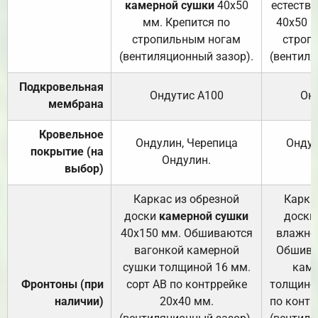
камерной сушки
40х50
естеств
мм. Крепится по
40х50 м
стропильным ногам
строп
(вентиляционный зазор).
(вентиля
Подкровельная
Ондутис А100
Он
мембрана
Кровельное
Ондулин, Черепица
Ондул
покрытие (на
Ондулин.
выбор)
Каркас из обрезной
Карка
доски
камерной сушки
доски
40х150 мм. Обшиваются
влажно
вагонкой камерной
Обшива
сушки толщиной 16 мм.
каме
Фронтоны (при
сорт АВ по контррейке
толщиной
наличии)
20х40 мм.
по контр