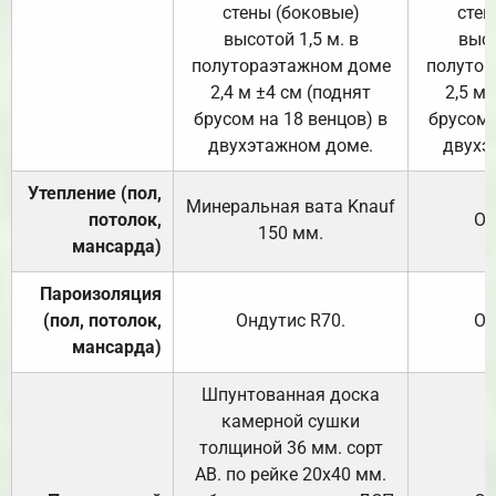
стены (боковые)
стен
высотой 1,5 м. в
высо
полутораэтажном доме
полутор
2,4 м ±4 см (поднят
2,5 м 
брусом на 18 венцов) в
брусом 
двухэтажном доме.
двухэ
Утепление (пол,
Минеральная вата
Knauf
потолок,
От
150
мм.
мансарда)
Пароизоляция
(пол, потолок,
Ондутис
R70
.
От
мансарда)
Шпунтованная доска
камерной сушки
толщиной 36 мм. сорт
АВ. по рейке 20х40 мм.