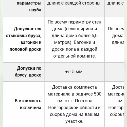
параметры
длине с каждой стороны.
длине с 
сруба
По всему периметру стен
Допускается
дома (если ширина и
По всему
стыковка бруса,
длина дома более 6,0
дома (
вагонки и
метров). Вагонки и
длина 
половой доски
доски пола в каждой
отдельной комнате.
Допуски по
+/- 5 мм.
брусу, доске
Доставка комплекта
Достав
материала в радиусе 500
материал
В стоимость
км. от г. Пестова
км. 
включена
Новгородской области и
Новгоро
сборка дома на вашем
сборка
участке.