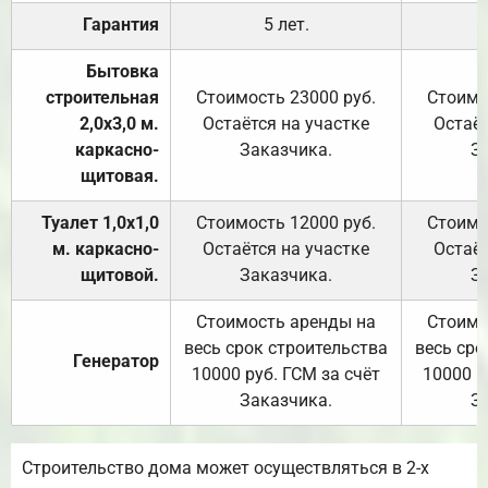
Гарантия
5 лет.
Бытовка
строительная
Стоимость 23000 руб.
Стоимо
2,0х3,0 м.
Остаётся на участке
Остаёт
каркасно-
Заказчика.
З
щитовая.
Туалет 1,0х1,0
Стоимость 12000 руб.
Стоимо
м. каркасно-
Остаётся на участке
Остаёт
щитовой.
Заказчика.
З
Стоимость аренды на
Стоимо
весь срок строительства
весь сро
Генератор
10000 руб. ГСМ за счёт
10000 р
Заказчика.
З
Строительство дома может осуществляться в 2-х