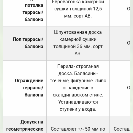
Евровагонка камерной
потолка
сушки толщиной 12,5
От
террасы/
мм. сорт АВ.
балкона
Шпунтованная доска
Пол террасы/
камерной сушки
От
балкона
толщиной 36 мм. сорт
АВ.
Перила- строганая
доска. Балясины-
Ограждение
точеные, фигурные. Либо
террасы/
ограждение в
От
балкона
скандинавском стиле.
Устанавливаются
ступени у входа.
Допуск на
геометрические
Составляет +/- 50 мм по
Составля