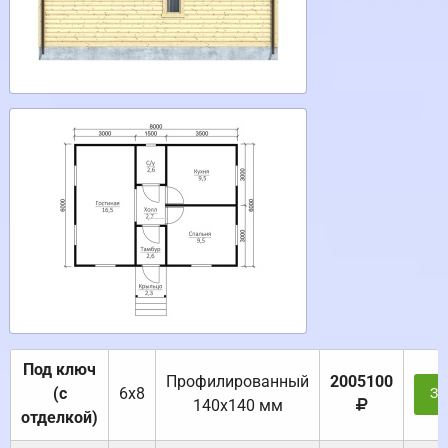
Под ключ
Профилированный
2005100
(с
6х8
За
140х140 мм
отделкой)