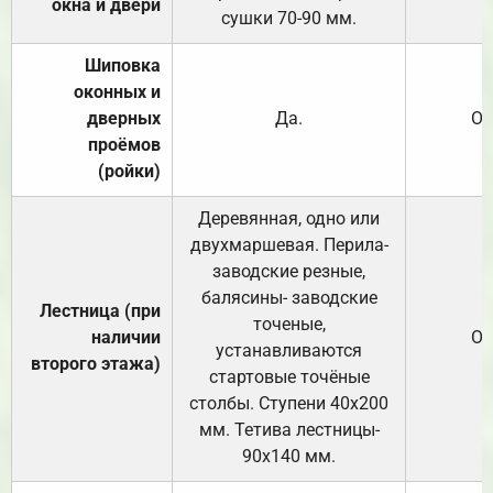
окна и двери
сушки 70-90 мм.
Шиповка
оконных и
дверных
Да.
От
проёмов
(ройки)
Деревянная, одно или
двухмаршевая. Перила-
заводские резные,
балясины- заводские
Лестница (при
точеные,
наличии
От
устанавливаются
второго этажа)
стартовые точёные
столбы. Ступени 40х200
мм. Тетива лестницы-
90х140 мм.