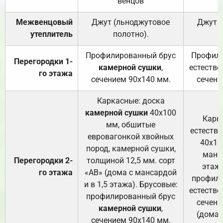
венцов
Межвенцовый
Джут (льноджутовое
Джут 
утеплитель
полотно).
п
Профилированный брус
Профили
Перегородки 1-
камерной сушки
,
естестве
го этажа
сечением 90х140 мм.
сечени
Каркасные: доска
камерной сушки
40х100
Карк
мм, обшитые
естеств
евровагонкой хвойных
40х10
пород, камерной сушки,
манса
Перегородки 2-
толщиной 12,5 мм. сорт
этажа
го этажа
«АВ» (дома с мансардой
профили
и в 1,5 этажа). Брусовые:
естестве
профилированный брус
сечени
камерной сушки
,
(дома 
сечением 90х140 мм.