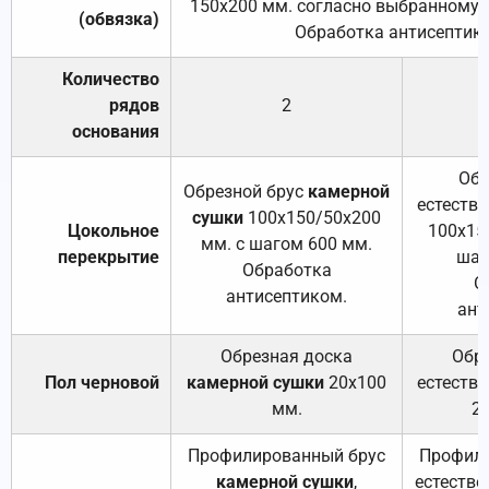
150х200 мм. согласно выбранному с
(обвязка)
Обработка антисептик
Количество
рядов
2
основания
Обр
Обрезной брус
камерной
естеств
сушки
100х150/50х200
Цокольное
100х15
мм. с шагом 600 мм.
перекрытие
шаг
Обработка
О
антисептиком.
ант
Обрезная доска
Обр
Пол черновой
камерной сушки
20х100
естеств
мм.
2
Профилированный брус
Профили
камерной сушки
,
естестве