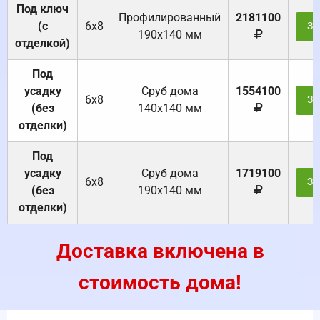
Под ключ
Профилированный
2181100
(с
6х8
За
190х140 мм
отделкой)
Под
усадку
Cруб дома
1554100
6х8
За
(без
140х140 мм
отделки)
Под
усадку
Cруб дома
1719100
6х8
За
(без
190х140 мм
отделки)
Доставка включена в
стоимость дома!