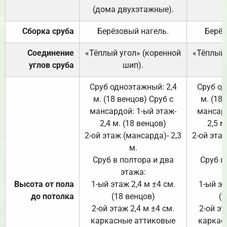
(дома двухэтажные).
Сборка сруба
Берёзовый нагель.
Берёз
Соединение
«Тёплый угол» (коренной
«Тёплый 
углов сруба
шип).
Сруб одноэтажный: 2,4
Сруб од
м. (18 венцов) Сруб с
м. (18
мансардой: 1-ый этаж-
мансард
2,4 м. (18 венцов)
2,5 м
2-ой этаж (мансарда)- 2,3
2-ой этаж
м.
Сруб в полтора и два
Сруб в
этажа:
Высота от пола
1-ый этаж 2,4 м ±4 см.
1-ый эт
до потолка
(18 венцов)
(1
2-ой этаж 2,4 м ±4 см.
2-ой эт
каркасные аттиковые
каркас