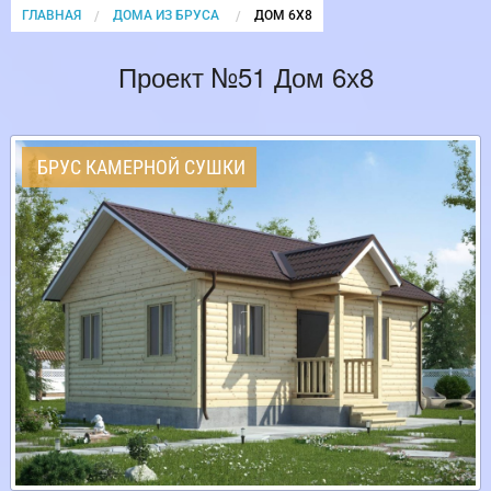
ГЛАВНАЯ
ДОМА ИЗ БРУСА
CURRENT:
ДОМ 6Х8
Проект №51 Дом 6х8
БРУС КАМЕРНОЙ СУШКИ