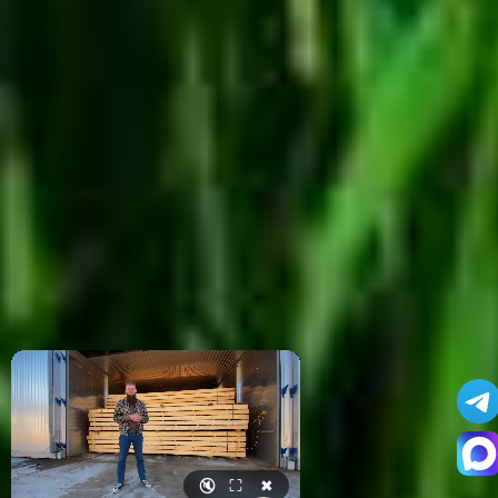
🔇
⛶
✖