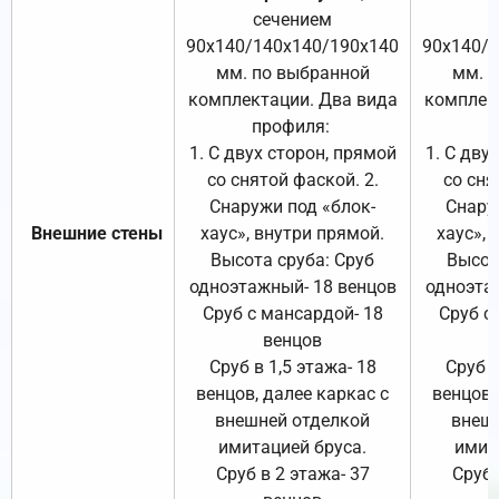
сечением
с
90х140/140х140/190х140
90х140/
мм. по выбранной
мм. 
комплектации. Два вида
комплек
профиля:
п
1. С двух сторон, прямой
1. С дву
со снятой фаской. 2.
со сня
Снаружи под «блок-
Снару
Внешние стены
хаус», внутри прямой.
хаус», 
Высота сруба: Сруб
Высот
одноэтажный- 18 венцов
одноэта
Сруб с мансардой- 18
Сруб с
венцов
Сруб в 1,5 этажа- 18
Сруб в
венцов, далее каркас с
венцов,
внешней отделкой
внеш
имитацией бруса.
имит
Сруб в 2 этажа- 37
Сруб 