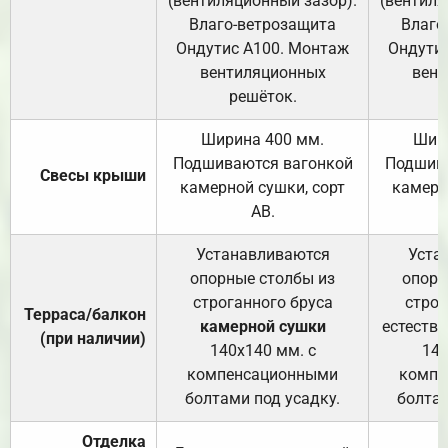
(вентиляционный зазор).
(вентиля
Влаго-ветрозащита
Влаго
Ондутис А100. Монтаж
Ондути
вентиляционных
вент
решёток.
Ширина 400 мм.
Шир
Подшиваются вагонкой
Подшива
Свесы крыши
камерной сушки, сорт
камерн
АВ.
Устанавливаются
Уста
опорные столбы из
опорн
строганного бруса
строг
Терраса/балкон
камерной сушки
естеств
(при наличии)
140х140 мм. с
140
компенсационными
компе
болтами под усадку.
болтам
Отделка