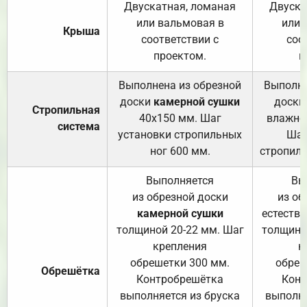
Двускатная, ломаная
Двуска
или вальмовая в
или 
Крыша
соответствии с
соо
проектом.
п
Выполнена из обрезной
Выполне
доски
камерной сушки
доски
Стропильная
40х150 мм. Шаг
влажно
система
установки стропильных
Шаг
ног 600 мм.
стропиль
Выполняется
Вы
из обрезной доски
из об
камерной сушки
естеств
толщиной 20-22 мм. Шаг
толщино
крепления
к
обрешетки 300 мм.
обреш
Обрешётка
Контробрешётка
Конт
выполняется из бруска
выполня