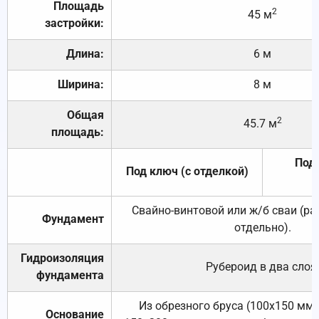
Площадь
2
45 м
застройки:
Длина:
6 м
Ширина:
8 м
Общая
2
45.7 м
площадь:
Под 
Под ключ (с отделкой)
Свайно-винтовой или ж/б сваи (р
Фундамент
отдельно).
Гидроизоляция
Рубероид в два слоя
фундамента
Из обрезного бруса (100х150 мм.
Основание