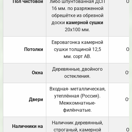
Пол чистовой
либо шпунтованная ДСП
От
16 мм. по разряженной
обрешётке из обрезной
доски
камерной сушки
20х100 мм.
Евровагонка камерной
Потолки
сушки толщиной 12,5
От
мм. сорт АВ.
Деревянные, двойного
Окна
От
остекления.
Входная- металлическая,
утеплённая (Россия).
Двери
От
Межкомнатные-
филёнчатые.
Наличник деревянный,
Наличники на
строганый, камерной
От