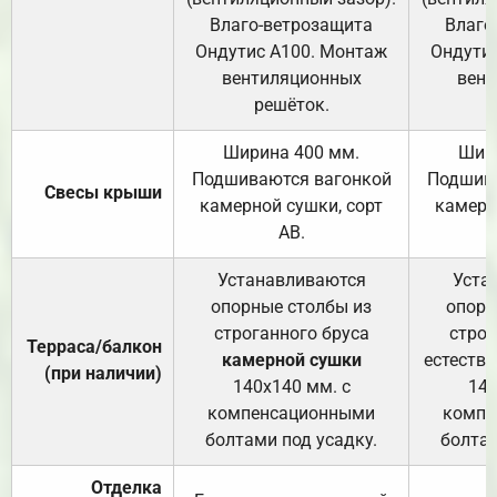
Влаго-ветрозащита
Влаго
Ондутис А100. Монтаж
Ондути
вентиляционных
вент
решёток.
Ширина 400 мм.
Шир
Подшиваются вагонкой
Подшива
Свесы крыши
камерной сушки, сорт
камерн
АВ.
Устанавливаются
Уста
опорные столбы из
опорн
строганного бруса
строг
Терраса/балкон
камерной сушки
естеств
(при наличии)
140х140 мм. с
140
компенсационными
компе
болтами под усадку.
болтам
Отделка