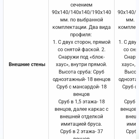
сечением
с
90х140/140х140/190х140
90х140/
мм. по выбранной
мм. 
комплектации. Два вида
комплек
профиля:
п
1. С двух сторон, прямой
1. С дву
со снятой фаской. 2.
со сня
Снаружи под «блок-
Снару
Внешние стены
хаус», внутри прямой.
хаус», 
Высота сруба: Сруб
Высот
одноэтажный- 18 венцов
одноэта
Сруб с мансардой- 18
Сруб с
венцов
Сруб в 1,5 этажа- 18
Сруб в
венцов, далее каркас с
венцов,
внешней отделкой
внеш
имитацией бруса.
имит
Сруб в 2 этажа- 37
Сруб 
венцов