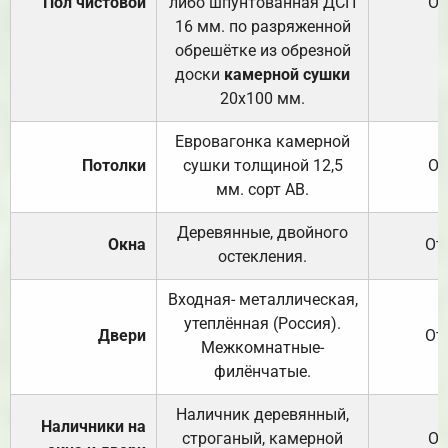
Пол чистовой
либо шпунтованная ДСП
От
16 мм. по разряженной
обрешётке из обрезной
доски
камерной сушки
20х100 мм.
Евровагонка камерной
Потолки
сушки толщиной 12,5
От
мм. сорт АВ.
Деревянные, двойного
Окна
От
остекления.
Входная- металлическая,
утеплённая (Россия).
Двери
От
Межкомнатные-
филёнчатые.
Наличник деревянный,
Наличники на
строганый, камерной
От