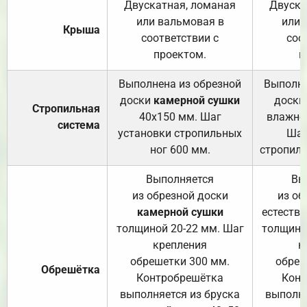
Двускатная, ломаная
Двуска
или вальмовая в
или 
Крыша
соответствии с
соо
проектом.
п
Выполнена из обрезной
Выполне
доски
камерной сушки
доски
Стропильная
40х150 мм. Шаг
влажно
система
установки стропильных
Шаг
ног 600 мм.
стропиль
Выполняется
Вы
из обрезной доски
из об
камерной сушки
естеств
толщиной 20-22 мм. Шаг
толщино
крепления
к
обрешетки 300 мм.
обреш
Обрешётка
Контробрешётка
Конт
выполняется из бруска
выполня