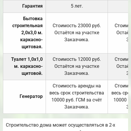
Гарантия
5 лет.
Бытовка
строительная
Стоимость 23000 руб.
Стоимо
2,0х3,0 м.
Остаётся на участке
Остаёт
каркасно-
Заказчика.
З
щитовая.
Туалет 1,0х1,0
Стоимость 12000 руб.
Стоимо
м. каркасно-
Остаётся на участке
Остаёт
щитовой.
Заказчика.
З
Стоимость аренды на
Стоимо
весь срок строительства
весь сро
Генератор
10000 руб. ГСМ за счёт
10000 р
Заказчика.
З
Строительство дома может осуществляться в 2-х