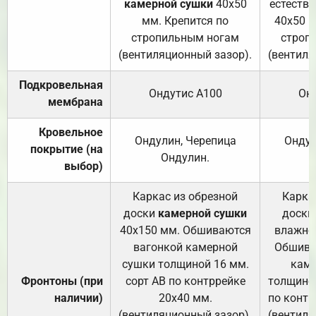
камерной сушки
40х50
естеств
мм. Крепится по
40х50 м
стропильным ногам
строп
(вентиляционный зазор).
(вентиля
Подкровельная
Ондутис А100
Он
мембрана
Кровельное
Ондулин, Черепица
Ондул
покрытие (на
Ондулин.
выбор)
Каркас из обрезной
Карка
доски
камерной сушки
доски
40х150 мм. Обшиваются
влажно
вагонкой камерной
Обшива
сушки толщиной 16 мм.
каме
Фронтоны (при
сорт АВ по контррейке
толщиной
наличии)
20х40 мм.
по контр
(вентиляционный зазор).
(вентиля