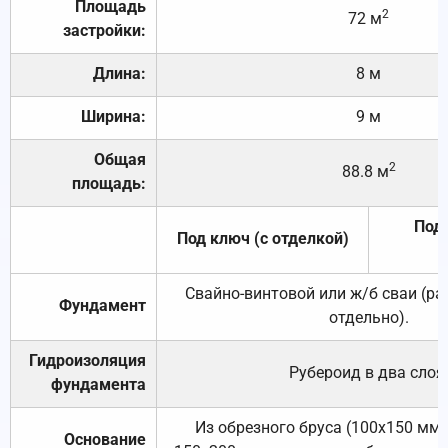
Площадь
2
72 м
застройки:
Длина:
8 м
Ширина:
9 м
Общая
2
88.8 м
площадь:
Под 
Под ключ (с отделкой)
Свайно-винтовой или ж/б сваи (р
Фундамент
отдельно).
Гидроизоляция
Рубероид в два слоя
фундамента
Из обрезного бруса (100х150 мм.
Основание