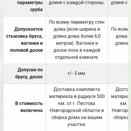
параметры
длине с каждой стороны.
длине с 
сруба
По всему периметру стен
Допускается
дома (если ширина и
По всему
стыковка бруса,
длина дома более 6,0
дома (
вагонки и
метров). Вагонки и
длина 
половой доски
доски пола в каждой
отдельной комнате.
Допуски по
+/- 5 мм.
брусу, доске
Доставка комплекта
Достав
материала в радиусе 500
материал
В стоимость
км. от г. Пестова
км. 
включена
Новгородской области и
Новгоро
сборка дома на вашем
сборка
участке.