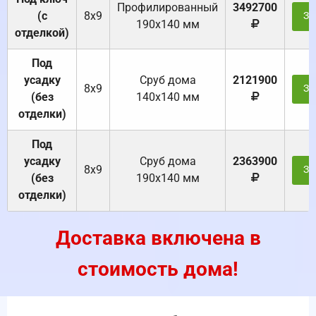
Профилированный
3492700
(с
8х9
За
190х140 мм
отделкой)
Под
усадку
Cруб дома
2121900
8х9
За
(без
140х140 мм
отделки)
Под
усадку
Cруб дома
2363900
8х9
За
(без
190х140 мм
отделки)
Доставка включена в
стоимость дома!