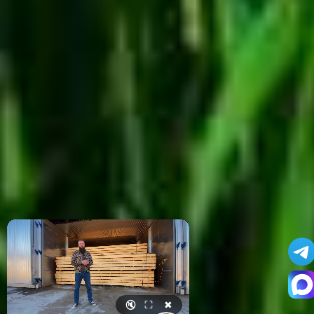
🔇
⛶
✖