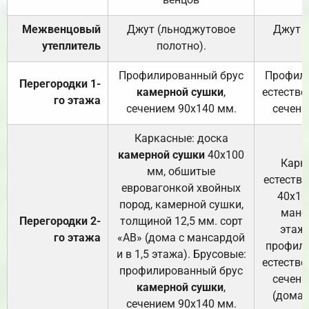
Межвенцовый
Джут (льноджутовое
Джут 
утеплитель
полотно).
п
Профилированный брус
Профили
Перегородки 1-
камерной сушки
,
естестве
го этажа
сечением 90х140 мм.
сечени
Каркасные: доска
камерной сушки
40х100
Карк
мм, обшитые
естеств
евровагонкой хвойных
40х10
пород, камерной сушки,
манса
Перегородки 2-
толщиной 12,5 мм. сорт
этажа
го этажа
«АВ» (дома с мансардой
профили
и в 1,5 этажа). Брусовые:
естестве
профилированный брус
сечени
камерной сушки
,
(дома 
сечением 90х140 мм.