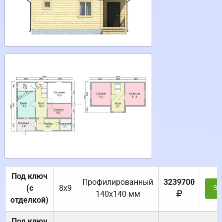
Под ключ
Профилированный
3239700
(с
8х9
За
140х140 мм
отделкой)
Под ключ