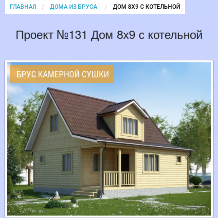
ГЛАВНАЯ
ДОМА ИЗ БРУСА
CURRENT:
ДОМ 8Х9 С КОТЕЛЬНОЙ
Проект №131 Дом 8х9 с котельной
БРУС КАМЕРНОЙ СУШКИ