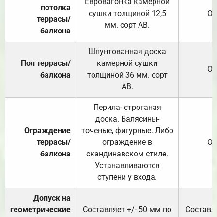
Евровагонка камерной
потолка
сушки толщиной 12,5
От
террасы/
мм. сорт АВ.
балкона
Шпунтованная доска
Пол террасы/
камерной сушки
От
балкона
толщиной 36 мм. сорт
АВ.
Перила- строганая
доска. Балясины-
Ограждение
точеные, фигурные. Либо
террасы/
ограждение в
От
балкона
скандинавском стиле.
Устанавливаются
ступени у входа.
Допуск на
геометрические
Составляет +/- 50 мм по
Составля