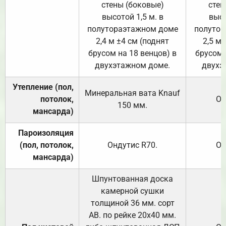
стены (боковые)
стен
высотой 1,5 м. в
высо
полутораэтажном доме
полутор
2,4 м ±4 см (поднят
2,5 м 
брусом на 18 венцов) в
брусом 
двухэтажном доме.
двухэ
Утепление (пол,
Минеральная вата
Knauf
потолок,
От
150
мм.
мансарда)
Пароизоляция
(пол, потолок,
Ондутис
R70
.
От
мансарда)
Шпунтованная доска
камерной сушки
толщиной 36 мм. сорт
АВ. по рейке 20х40 мм.