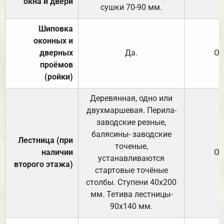
окна и двери
сушки 70-90 мм.
Шиповка
оконных и
дверных
Да.
От
проёмов
(ройки)
Деревянная, одно или
двухмаршевая. Перила-
заводские резные,
балясины- заводские
Лестница (при
точеные,
наличии
От
устанавливаются
второго этажа)
стартовые точёные
столбы. Ступени 40х200
мм. Тетива лестницы-
90х140 мм.