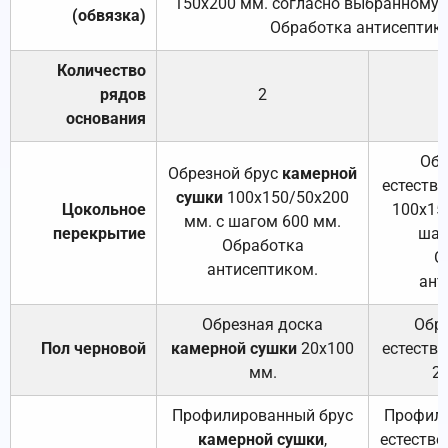
150х200 мм. согласно выбранному с
(обвязка)
Обработка антисептик
Количество
рядов
2
основания
Обр
Обрезной брус
камерной
естеств
сушки
100х150/50х200
Цокольное
100х15
мм. с шагом 600 мм.
перекрытие
шаг
Обработка
О
антисептиком.
ант
Обрезная доска
Обр
Пол черновой
камерной сушки
20х100
естеств
мм.
2
Профилированный брус
Профили
камерной сушки
,
естестве