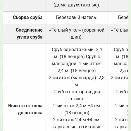
(дома двухэтажные).
Сборка сруба
Берёзовый нагель.
Берёз
Соединение
«Тёплый угол» (коренной
«Тёплый 
углов сруба
шип).
Сруб одноэтажный: 2,4
Сруб од
м. (18 венцов) Сруб с
м. (18
мансардой: 1-ый этаж-
мансард
2,4 м. (18 венцов)
2,5 м
2-ой этаж (мансарда)- 2,3
2-ой этаж
м.
Сруб в полтора и два
Сруб в
этажа:
Высота от пола
1-ый этаж 2,4 м ±4 см.
1-ый эт
до потолка
(18 венцов)
(1
2-ой этаж 2,4 м ±4 см.
2-ой эт
каркасные аттиковые
каркас