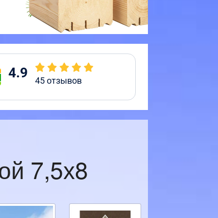
4.9
45
отзывов
ой 7,5х8