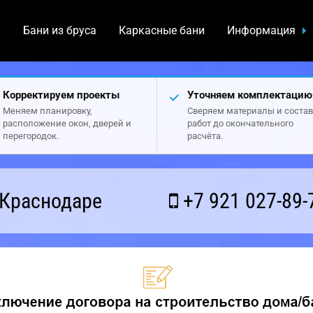
а
Бани из бруса
Каркасные бани
Информация
Корректируем проекты
Уточняем комплектацию
Меняем планировку,
Сверяем материалы и состав
расположение окон, дверей и
работ до окончательного
перегородок.
расчёта.
 Краснодаре
+7 921 027-89-