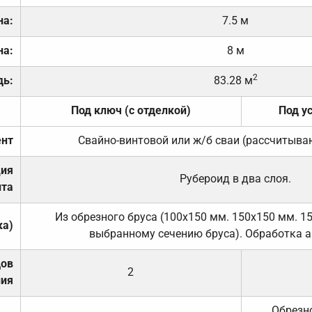
на:
7.5 м
на:
8 м
2
дь:
83.28 м
Под ключ (с отделкой)
Под у
нт
Свайно-винтовой или ж/б сваи (рассчитыва
ция
Рубероид в два слоя.
та
Из обрезного бруса (100х150 мм. 150х150 мм. 1
ка)
выбранному сечению бруса). Обработка а
дов
2
ния
Обрезно