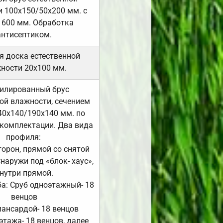
 100х150/50х200 мм. с
 600 мм. Обработка
антисептиком.
я доска естественной
ности 20х100 мм.
илированный брус
ой влажности, сечением
40х140/190х140 мм. по
комплектации. Два вида
профиля:
сторон, прямой со снятой
Снаружи под «блок- хаус»,
нутри прямой.
а: Сруб одноэтажный- 18
венцов
мансардой- 18 венцов
 этажа- 18 венцов, далее