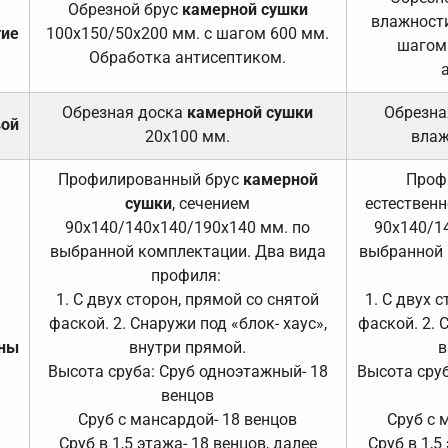
Обрезной брус
камерной сушки
влажности
тие
100х150/50х200 мм. с шагом 600 мм.
шагом
Обработка антисептиком.
Обрезная доска
камерной сушки
Обрезна
вой
20х100 мм.
влаж
Профилированный брус
камерной
Проф
сушки
, сечением
естественн
90х140/140х140/190х140 мм. по
90х140/1
выбранной комплектации. Два вида
выбранной 
профиля:
1. С двух сторон, прямой со снятой
1. С двух 
фаской. 2. Снаружи под «блок- хаус»,
фаской. 2. 
ены
внутри прямой.
в
Высота сруба: Сруб одноэтажный- 18
Высота сруб
венцов
Сруб с мансардой- 18 венцов
Сруб с 
Сруб в 1,5 этажа- 18 венцов, далее
Сруб в 1,5