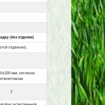
садку (без отделки)
ются отдельно).
50х200 мм. согласно
нтисептиком.
2
й брус естественной