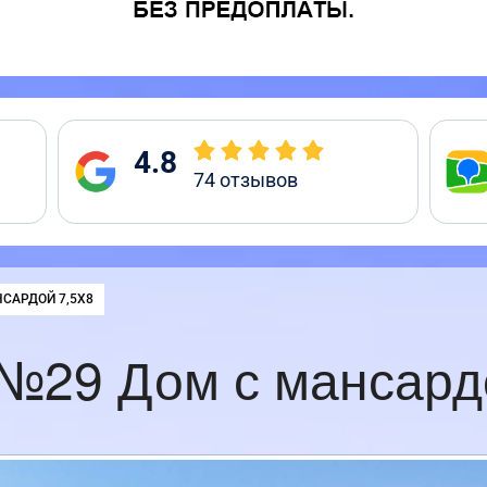
4.8
74
отзывов
САРДОЙ 7,5Х8
№29 Дом с мансард