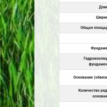
Дли
Шири
Общая площа
Фундаме
Гидроизоля
фундамен
Основание (обвяз
Количество ря
основа