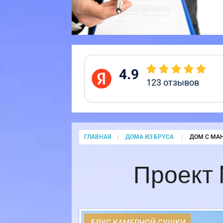
4.9
123
отзывов
ГЛАВНАЯ
ДОМА ИЗ БРУСА
CURRENT:
ДОМ С МАН
Проект 
БРУС КАМЕРНОЙ СУШКИ