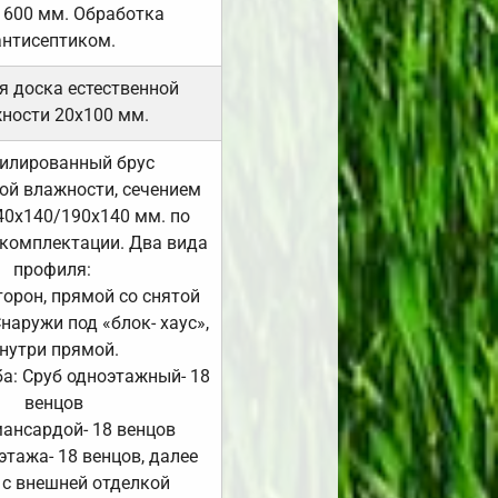
 600 мм. Обработка
антисептиком.
я доска естественной
ности 20х100 мм.
илированный брус
ой влажности, сечением
40х140/190х140 мм. по
комплектации. Два вида
профиля:
сторон, прямой со снятой
Снаружи под «блок- хаус»,
нутри прямой.
а: Сруб одноэтажный- 18
венцов
мансардой- 18 венцов
 этажа- 18 венцов, далее
 с внешней отделкой