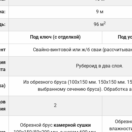
на:
9 м
2
дь:
96 м
Под ключ (с отделкой)
Под у
нт
Свайно-винтовой или ж/б сваи (рассчитыва
ция
Рубероид в два слоя.
та
Из обрезного бруса (100х150 мм. 150х150 мм. 1
ка)
выбранному сечению бруса). Обработка а
дов
2
ния
Обрезно
Обрезной брус
камерной сушки
влажности