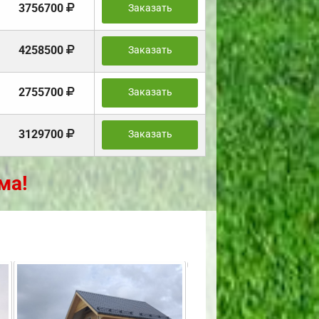
3756700
Заказать
4258500
Заказать
2755700
Заказать
3129700
Заказать
ма!