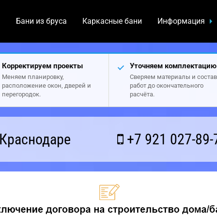
а
Бани из бруса
Каркасные бани
Информация
Корректируем проекты
Уточняем комплектацию
Меняем планировку,
Сверяем материалы и состав
расположение окон, дверей и
работ до окончательного
перегородок.
расчёта.
 Краснодаре
+7 921 027-89-