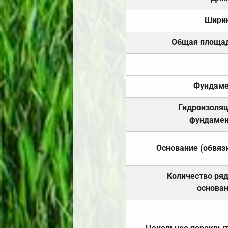
Шири
Общая площа
Фундаме
Гидроизоля
фундамен
Основание (обвяз
Количество ря
основа