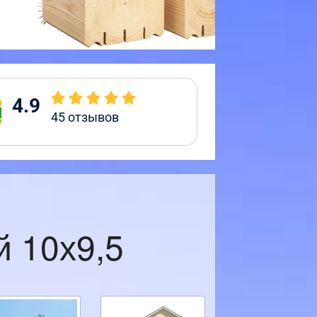
4.9
45
отзывов
й 10х9,5