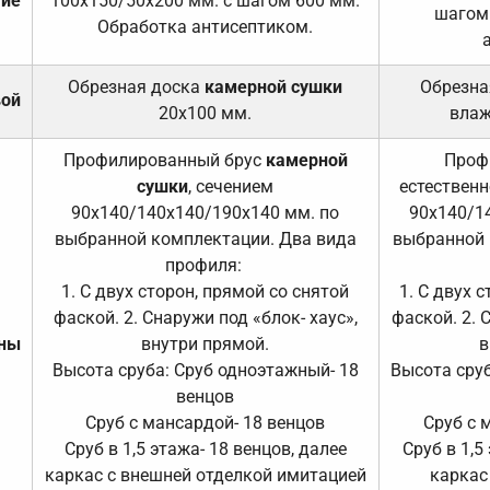
тие
100х150/50х200 мм. с шагом 600 мм.
шагом
Обработка антисептиком.
Обрезная доска
камерной сушки
Обрезна
вой
20х100 мм.
влаж
Профилированный брус
камерной
Проф
сушки
, сечением
естественн
90х140/140х140/190х140 мм. по
90х140/1
выбранной комплектации. Два вида
выбранной 
профиля:
1. С двух сторон, прямой со снятой
1. С двух 
фаской. 2. Снаружи под «блок- хаус»,
фаской. 2. 
ены
внутри прямой.
в
Высота сруба: Сруб одноэтажный- 18
Высота сруб
венцов
Сруб с мансардой- 18 венцов
Сруб с 
Сруб в 1,5 этажа- 18 венцов, далее
Сруб в 1,5
каркас с внешней отделкой имитацией
каркас