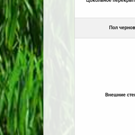
Цокольное перекры
Пол черно
Внешние ст