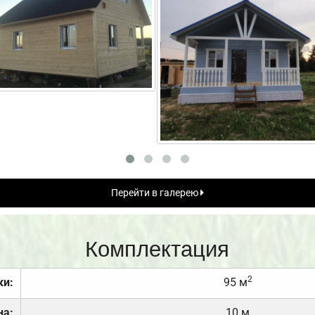
Перейти в галерею
Комплектация
2
ки:
95 м
на:
10 м