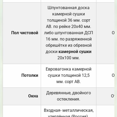
Шпунтованная доска
камерной сушки
толщиной 36 мм. сорт
АВ. по рейке 20х40 мм.
Пол чистовой
либо шпунтованная ДСП
От
16 мм. по разряженной
обрешётке из обрезной
доски
камерной сушки
20х100 мм.
Евровагонка камерной
Потолки
сушки толщиной 12,5
От
мм. сорт АВ.
Деревянные, двойного
Окна
От
остекления.
Входная- металлическая,
утеплённая (Россия).