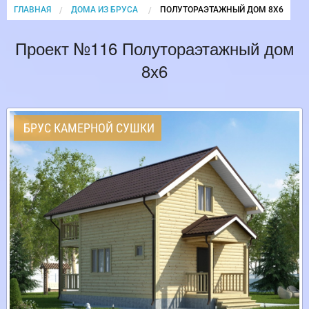
ГЛАВНАЯ
ДОМА ИЗ БРУСА
CURRENT:
ПОЛУТОРАЭТАЖНЫЙ ДОМ 8Х6
Проект №116 Полутораэтажный дом
8х6
БРУС КАМЕРНОЙ СУШКИ