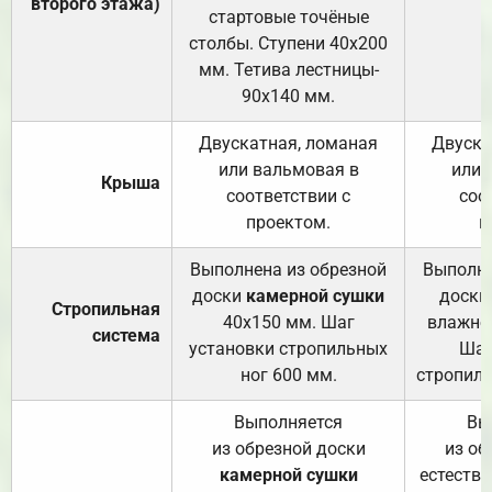
второго этажа)
стартовые точёные
столбы. Ступени 40х200
мм. Тетива лестницы-
90х140 мм.
Двускатная, ломаная
Двуска
или вальмовая в
или 
Крыша
соответствии с
соо
проектом.
п
Выполнена из обрезной
Выполне
доски
камерной сушки
доски
Стропильная
40х150 мм. Шаг
влажно
система
установки стропильных
Шаг
ног 600 мм.
стропиль
Выполняется
Вы
из обрезной доски
из об
камерной сушки
естеств