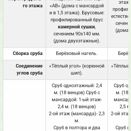
этажа
го этажа
«АВ» (дома с мансардой
профили
и в 1,5 этажа). Брусовые:
естестве
профилированный брус
сечени
камерной сушки
,
(дома 
сечением 90х140 мм.
(дома двухэтажные).
Сборка сруба
Берёзовый нагель.
Берёз
Соединение
«Тёплый угол» (коренной
«Тёплый 
углов сруба
шип).
Сруб одноэтажный: 2,4
Сруб од
м. (18 венцов) Сруб с
м. (18
мансардой: 1-ый этаж-
мансард
2,4 м. (18 венцов)
2,5 м
2-ой этаж (мансарда)- 2,3
2-ой этаж
м.
Сруб в полтора и два
Сруб в