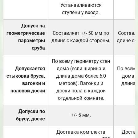
Устанавливаются
ступени у входа.
Допуск на
геометрические
Составляет +/- 50 мм по
Составля
параметры
длине с каждой стороны.
длине с 
сруба
По всему периметру стен
Допускается
дома (если ширина и
По всему
стыковка бруса,
длина дома более 6,0
дома (
вагонки и
метров). Вагонки и
длина 
половой доски
доски пола в каждой
отдельной комнате.
Допуски по
+/- 5 мм.
брусу, доске
Доставка комплекта
Достав