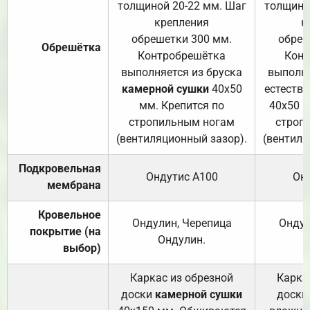
толщиной 20-22 мм. Шаг
толщино
крепления
к
обрешетки 300 мм.
обреш
Обрешётка
Контробрешётка
Конт
выполняется из бруска
выполня
камерной сушки
40х50
естеств
мм. Крепится по
40х50 м
стропильным ногам
строп
(вентиляционный зазор).
(вентиля
Подкровельная
Ондутис А100
Он
мембрана
Кровельное
Ондулин, Черепица
Ондул
покрытие (на
Ондулин.
выбор)
Каркас из обрезной
Карка
доски
камерной сушки
доски