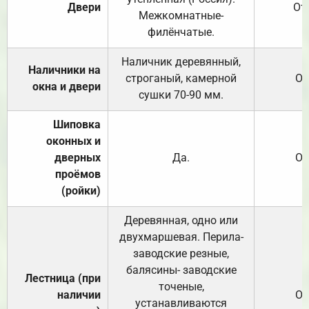
Двери
От
Межкомнатные-
филёнчатые.
Наличник деревянный,
Наличники на
строганый, камерной
От
окна и двери
сушки 70-90 мм.
Шиповка
оконных и
дверных
Да.
От
проёмов
(ройки)
Деревянная, одно или
двухмаршевая. Перила-
заводские резные,
балясины- заводские
Лестница (при
точеные,
наличии
От
устанавливаются