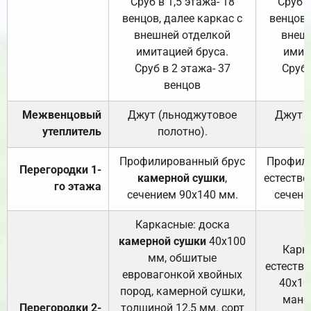
Сруб в 1,5 этажа- 18
Сруб в
венцов, далее каркас с
венцов,
внешней отделкой
внеш
имитацией бруса.
имит
Сруб в 2 этажа- 37
Сруб 
венцов
Межвенцовый
Джут (льноджутовое
Джут 
утеплитель
полотно).
п
Профилированный брус
Профили
Перегородки 1-
камерной сушки
,
естестве
го этажа
сечением 90х140 мм.
сечени
Каркасные: доска
камерной сушки
40х100
Карк
мм, обшитые
естеств
евровагонкой хвойных
40х10
пород, камерной сушки,
манса
Перегородки 2-
толщиной 12,5 мм. сорт