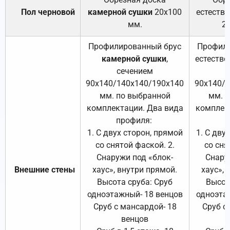
Пол черновой
камерной сушки
20х100
естеств
мм.
2
Профилированный брус
Профили
камерной сушки
,
естестве
сечением
с
90х140/140х140/190х140
90х140/
мм. по выбранной
мм. 
комплектации. Два вида
комплек
профиля:
п
1. С двух сторон, прямой
1. С дву
со снятой фаской. 2.
со сня
Снаружи под «блок-
Снару
Внешние стены
хаус», внутри прямой.
хаус», 
Высота сруба: Сруб
Высот
одноэтажный- 18 венцов
одноэта
Сруб с мансардой- 18
Сруб с
венцов