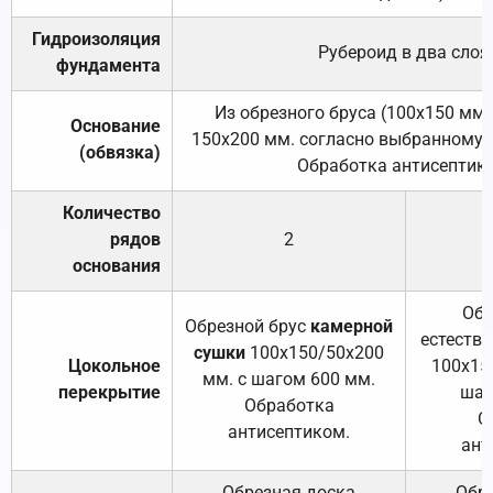
Гидроизоляция
Рубероид в два слоя
фундамента
Из обрезного бруса (100х150 мм.
Основание
150х200 мм. согласно выбранному с
(обвязка)
Обработка антисептик
Количество
рядов
2
основания
Обр
Обрезной брус
камерной
естеств
сушки
100х150/50х200
Цокольное
100х15
мм. с шагом 600 мм.
перекрытие
шаг
Обработка
О
антисептиком.
ант
Обрезная доска
Обр