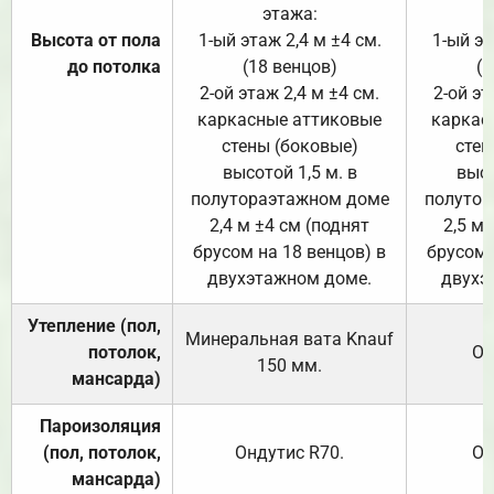
этажа:
Высота от пола
1-ый этаж 2,4 м ±4 см.
1-ый эт
до потолка
(18 венцов)
(1
2-ой этаж 2,4 м ±4 см.
2-ой эт
каркасные аттиковые
каркас
стены (боковые)
стен
высотой 1,5 м. в
высо
полутораэтажном доме
полутор
2,4 м ±4 см (поднят
2,5 м 
брусом на 18 венцов) в
брусом 
двухэтажном доме.
двухэ
Утепление (пол,
Минеральная вата
Knauf
потолок,
От
150
мм.
мансарда)
Пароизоляция
(пол, потолок,
Ондутис
R70
.
От
мансарда)