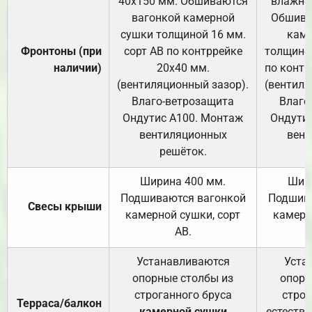
40х150 мм. Обшиваются
влажно
вагонкой камерной
Обшива
сушки толщиной 16 мм.
каме
Фронтоны (при
сорт АВ по контррейке
толщиной
наличии)
20х40 мм.
по контр
(вентиляционный зазор).
(вентиля
Влаго-ветрозащита
Влаго
Ондутис А100. Монтаж
Ондути
вентиляционных
вент
решёток.
Ширина 400 мм.
Шир
Подшиваются вагонкой
Подшива
Свесы крыши
камерной сушки, сорт
камерн
АВ.
Устанавливаются
Уста
опорные столбы из
опорн
строганного бруса
строг
Терраса/балкон
камерной сушки
естеств