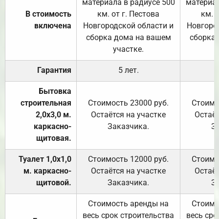
материала в радиусе 500
материал
В стоимость
км. от г. Пестова
км. 
включена
Новгородской области и
Новгоро
сборка дома на вашем
сборка
участке.
Гарантия
5 лет.
Бытовка
строительная
Стоимость 23000 руб.
Стоимо
2,0х3,0 м.
Остаётся на участке
Остаёт
каркасно-
Заказчика.
З
щитовая.
Туалет 1,0х1,0
Стоимость 12000 руб.
Стоимо
м. каркасно-
Остаётся на участке
Остаёт
щитовой.
Заказчика.
З
Стоимость аренды на
Стоимо
весь срок строительства
весь сро