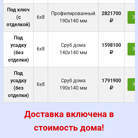
Под ключ
Профилированный
2821700
(с
6х8
За
190х140 мм
отделкой)
Под
усадку
Cруб дома
1598100
6х8
За
(без
140х140 мм
отделки)
Под
усадку
Cруб дома
1791900
6х8
За
(без
190х140 мм
отделки)
Доставка включена в
стоимость дома!