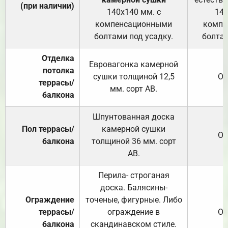
(при наличии)
140х140 мм. с
140
компенсационными
компе
болтами под усадку.
болтам
Отделка
Евровагонка камерной
потолка
сушки толщиной 12,5
От
террасы/
мм. сорт АВ.
балкона
Шпунтованная доска
Пол террасы/
камерной сушки
От
балкона
толщиной 36 мм. сорт
АВ.
Перила- строганая
доска. Балясины-
Ограждение
точеные, фигурные. Либо
террасы/
ограждение в
От
балкона
скандинавском стиле.