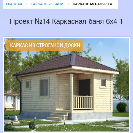
ГЛАВНАЯ
КАРКАСНЫЕ БАНИ
CURRENT:
КАРКАСНАЯ БАНЯ 6Х4 1
Проект №14 Каркасная баня 6х4 1
КАРКАС ИЗ СТРОГАНОЙ ДОСКИ