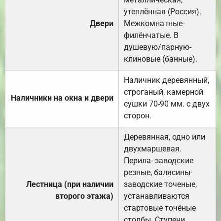
утеплённая (Россия).
Двери
Межкомнатные-
филёнчатые. В
душевую/парную-
клиновые (банные).
Наличник деревянный,
строганый, камерной
Наличники на окна и двери
сушки 70-90 мм. с двух
сторон.
Деревянная, одно или
двухмаршевая.
Перила- заводские
резные, балясины-
Лестница (при наличии
заводские точеные,
второго этажа)
устанавливаются
стартовые точёные
столбы. Ступени