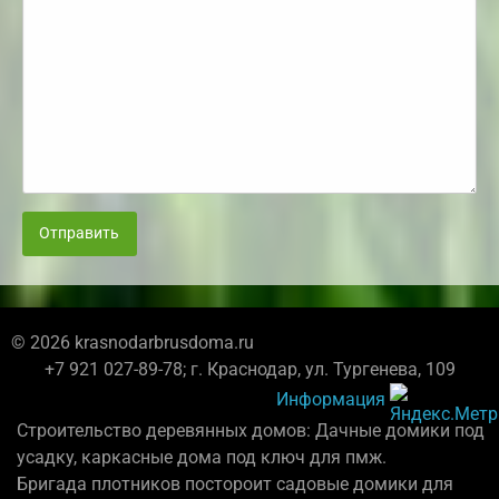
Отправить
© 2026 krasnodarbrusdoma.ru
+7 921 027-89-78; г. Краснодар, ул. Тургенева, 109
Информация
Строительство деревянных домов: Дачные домики под
усадку, каркасные дома под ключ для пмж.
Бригада плотников постороит садовые домики для