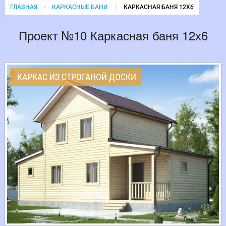
ГЛАВНАЯ
КАРКАСНЫЕ БАНИ
CURRENT:
КАРКАСНАЯ БАНЯ 12Х6
Проект №10 Каркасная баня 12х6
КАРКАС ИЗ СТРОГАНОЙ ДОСКИ