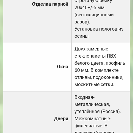
строганую рейку
Отделка парной
20х40+/-5 мм.
(вентиляционный
зазор).
Установка пологов из
осины.
Двухкамерные
стеклопакеты ПВХ
белого цвета, профиль
Окна
60 мм. В комплекте:
отливы, подоконники,
москитные сетки.
Входная-
металлическая,
утеплённая (Россия).
Двери
Межкомнатные-
филёнчатые. В
душевую/парную-