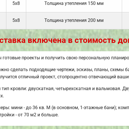
5х8
Толщина утепления 150 мм
5х8
Толщина утепления 200 мм
ставка включена в стоимость до
ы готовые проекты и получить свою персональную планиро
но сделать подходящие чертежи, эскизы, планы, схемы ба
олучится отличный проект, стопроцентно отвечающий ваш
тип кровли: двускатная, четырехскатная и вальмовая. Дв
х.
ы: мини - до 36 кв. М (в основном, 1-этажные бани); комп
ройки - от 70 м2 и больше.