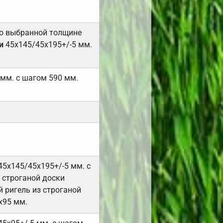
но выбранной толщине
и
45х145/45х195+/-5 мм.
 мм. с шагом 590 мм.
45х145/45х195+/-5 мм. с
 строганой доски
 ригель из строганой
х95 мм.