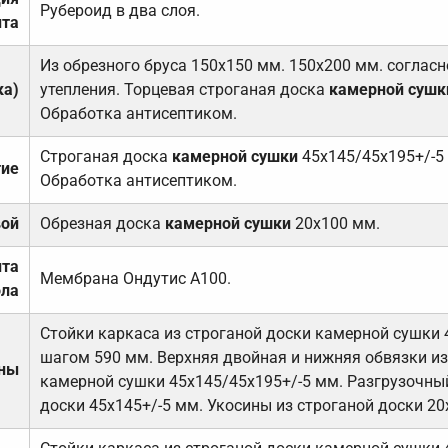
Рубероид в два слоя.
та
Из обрезного бруса 150х150 мм. 150х200 мм. соглас
ка)
утепления. Торцевая строганая доска
камерной сушк
Обработка антисептиком.
Строганая доска
камерной сушки
45х145/45х195+/-5
тие
Обработка антисептиком.
вой
Обрезная доска
камерной сушки
20х100 мм.
ита
Мембрана Ондутис А100.
ола
Стойки каркаса из строганой доски камерной сушки 
шагом 590 мм. Верхняя двойная и нижняя обвязки из
ены
камерной сушки 45х145/45х195+/-5 мм. Разгрузочный
доски 45х145+/-5 мм. Укосины из строганой доски 20