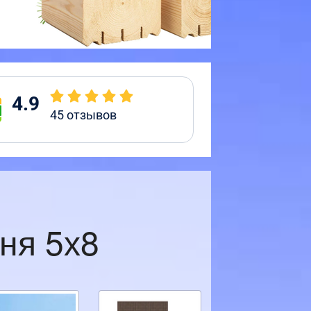
4.9
45
отзывов
ня 5х8