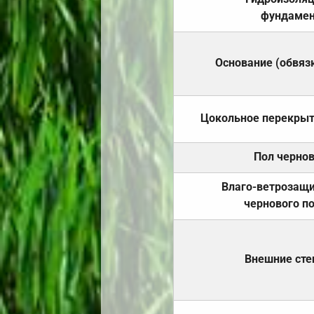
фундамен
Основание (обвяз
Цокольное перекры
Пол черно
Влаго-ветрозащ
чернового п
Внешние ст