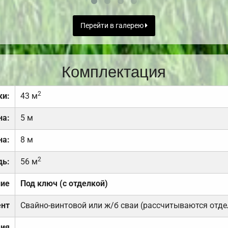
Перейти в галерею
Комплектация
2
ки:
43 м
на:
5 м
на:
8 м
2
дь:
56 м
ние
Под ключ (с отделкой)
нт
Свайно-винтовой или ж/б сваи (рассчитываются отде
ция