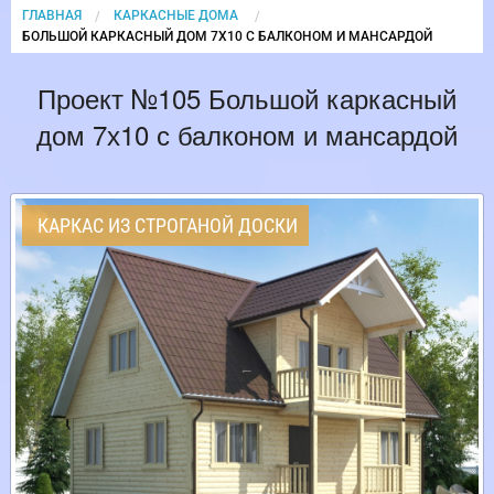
ГЛАВНАЯ
КАРКАСНЫЕ ДОМА
CURRENT:
БОЛЬШОЙ КАРКАСНЫЙ ДОМ 7Х10 С БАЛКОНОМ И МАНСАРДОЙ
Проект №105 Большой каркасный
дом 7х10 с балконом и мансардой
КАРКАС ИЗ СТРОГАНОЙ ДОСКИ