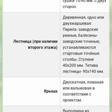
сушки 70-90 мм. с двух
сторон.
Деревянная, одно или
двухмаршевая.
Перила- заводские
резные, балясины-
Лестница (при наличии
заводские точеные,
второго этажа)
устанавливаются
стартовые точёные
столбы. Ступени
40х200 мм. Тетива
лестницы- 90х140 мм.
Двускатная, ломаная
или вальмовая в
Крыша
соответствии с
проектом.
Выполнена из