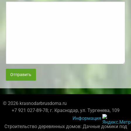
Отправить
© 2026 krasnodarbrusdoma.ru
+7 921 027-89-78; г. Краснодар, ул. Тургенева, 109
Информация
Строительство деревянных домов: Дачные домики под