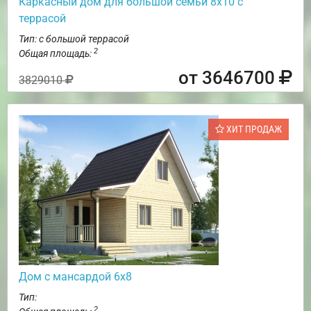
Каркасный дом для большой семьи 8х10 с
террасой
Тип: с большой террасой
2
Общая площадь:
от 3646700
3829010
ХИТ ПРОДАЖ
Дом с мансардой 6х8
Тип:
2