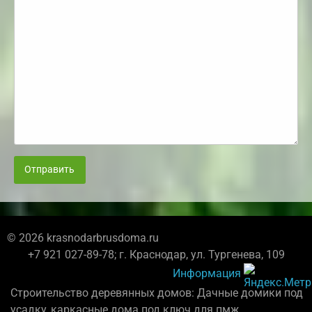
Отправить
© 2026 krasnodarbrusdoma.ru
+7 921 027-89-78; г. Краснодар, ул. Тургенева, 109
Информация
Строительство деревянных домов: Дачные домики под
усадку, каркасные дома под ключ для пмж.