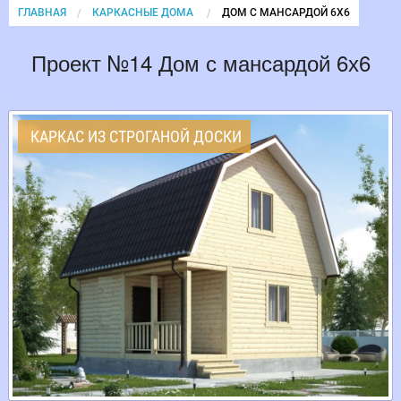
ГЛАВНАЯ
КАРКАСНЫЕ ДОМА
CURRENT:
ДОМ С МАНСАРДОЙ 6Х6
Проект №14 Дом с мансардой 6х6
КАРКАС ИЗ СТРОГАНОЙ ДОСКИ