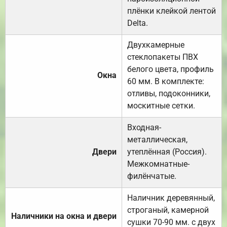
плёнки клейкой лентой
Delta.
Двухкамерные
стеклопакеты ПВХ
белого цвета, профиль
Окна
60 мм. В комплекте:
отливы, подоконники,
москитные сетки.
Входная-
металлическая,
Двери
утеплённая (Россия).
Межкомнатные-
филёнчатые.
Наличник деревянный,
строганый, камерной
Наличники на окна и двери
сушки 70-90 мм. с двух