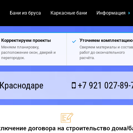
а
Бани из бруса
Каркасные бани
Информация
Корректируем проекты
Уточняем комплектацию
Меняем планировку,
Сверяем материалы и состав
расположение окон, дверей и
работ до окончательного
перегородок.
расчёта.
 Краснодаре
+7 921 027-89-