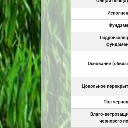
Общая площа
Исполне
Фундаме
Гидроизоля
фундамен
Основание (обвяз
Цокольное перекры
Пол черно
Влаго-ветрозащ
чернового п