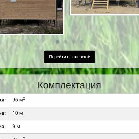
Перейти в галерею
Комплектация
2
ки:
96 м
на:
10 м
на:
9 м
2