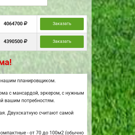
4064700
Заказать
4390500
Заказать
ма!
ь нашим планировщиком.
ома с мансардой, эркером, с нужным
ий вашим потребностям.
ая. Двухскатную считают самой
компактные - от 70 до 100м2 (обычно