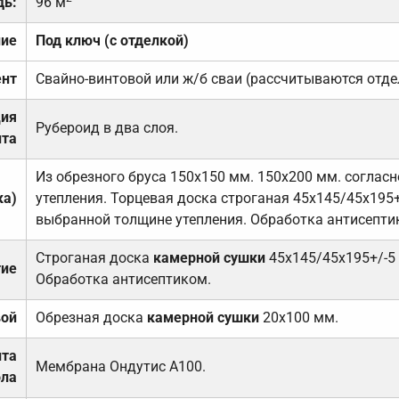
дь:
96 м
ние
Под ключ (с отделкой)
нт
Свайно-винтовой или ж/б сваи (рассчитываются отде
ция
Рубероид в два слоя.
та
Из обрезного бруса 150х150 мм. 150х200 мм. соглас
ка)
утепления. Торцевая доска строганая 45х145/45х195+
выбранной толщине утепления. Обработка антисепти
Строганая доска
камерной сушки
45х145/45х195+/-5
тие
Обработка антисептиком.
вой
Обрезная доска
камерной сушки
20х100 мм.
ита
Мембрана Ондутис А100.
ола