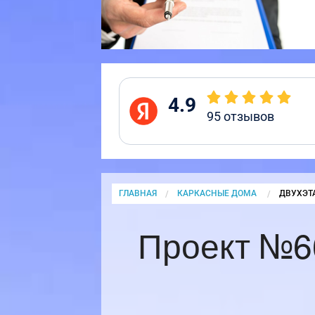
4.9
95
отзывов
ГЛАВНАЯ
КАРКАСНЫЕ ДОМА
CURRENT
ДВУХЭТ
Проект №6