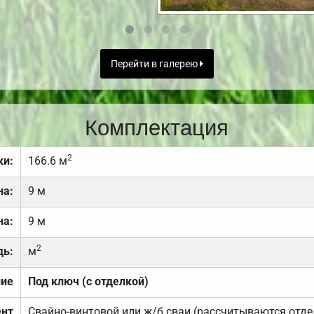
Перейти в галерею
Комплектация
2
ки:
166.6 м
на:
9 м
на:
9 м
2
дь:
м
ние
Под ключ (с отделкой)
нт
Свайно-винтовой или ж/б сваи (рассчитываются отде