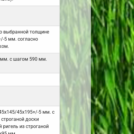
но выбранной толщине
/-5 мм. согласно
ком.
 мм. с шагом 590 мм.
45х145/45х195+/-5 мм. с
 строганой доски
 ригель из строганой
х95 мм.