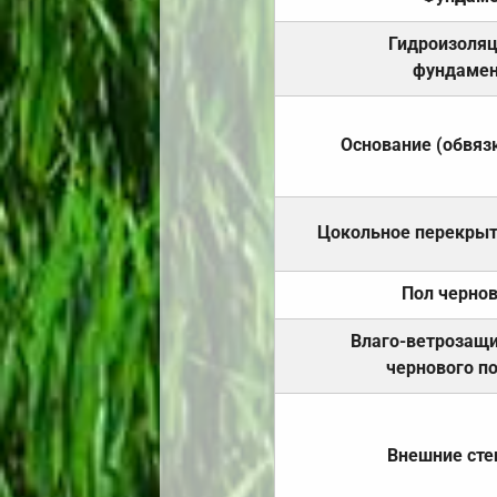
Гидроизоля
фундамен
Основание (обвяз
Цокольное перекры
Пол черно
Влаго-ветрозащ
чернового п
Внешние ст