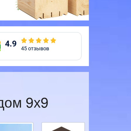
4.9
45
отзывов
дом 9х9