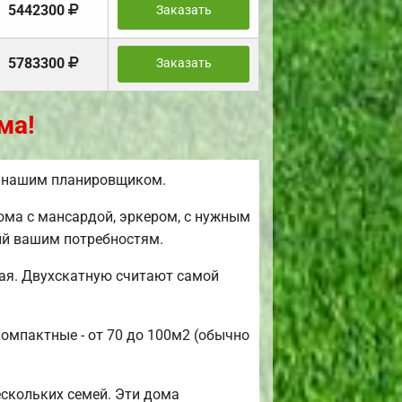
5442300
Заказать
5783300
Заказать
ма!
ь нашим планировщиком.
ома с мансардой, эркером, с нужным
ий вашим потребностям.
ая. Двухскатную считают самой
компактные - от 70 до 100м2 (обычно
скольких семей. Эти дома