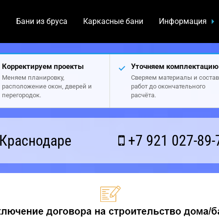
а
Бани из бруса
Каркасные бани
Информация
Корректируем проекты
Уточняем комплектацию
Меняем планировку,
Сверяем материалы и состав
расположение окон, дверей и
работ до окончательного
перегородок.
расчёта.
 Краснодаре
+7 921 027-89-