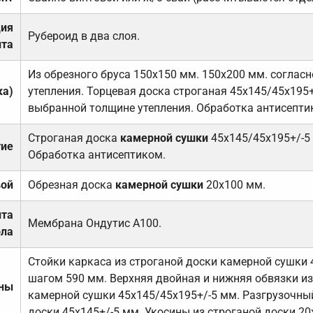
ция
Рубероид в два слоя.
та
Из обрезного бруса 150х150 мм. 150х200 мм. соглас
ка)
утепления. Торцевая доска строганая 45х145/45х195+
выбранной толщине утепления. Обработка антисепти
Строганая доска
камерной сушки
45х145/45х195+/-5
тие
Обработка антисептиком.
вой
Обрезная доска
камерной сушки
20х100 мм.
ита
Мембрана Ондутис А100.
ола
Стойки каркаса из строганой доски камерной сушки 
шагом 590 мм. Верхняя двойная и нижняя обвязки из
ены
камерной сушки 45х145/45х195+/-5 мм. Разгрузочный
доски 45х145+/-5 мм. Укосины из строганой доски 20