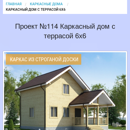
ГЛАВНАЯ
КАРКАСНЫЕ ДОМА
CURRENT:
КАРКАСНЫЙ ДОМ С ТЕРРАСОЙ 6Х6
Проект №114 Каркасный дом с
террасой 6х6
КАРКАС ИЗ СТРОГАНОЙ ДОСКИ