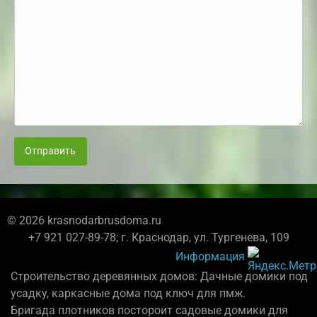
Отправить
© 2026 krasnodarbrusdoma.ru
+7 921 027-89-78; г. Краснодар, ул. Тургенева, 109
Информация
Строительство деревянных домов: Дачные домики под
усадку, каркасные дома под ключ для пмж.
Бригада плотников постороит садовые домики для