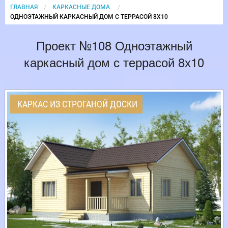
ГЛАВНАЯ
КАРКАСНЫЕ ДОМА
CURRENT:
ОДНОЭТАЖНЫЙ КАРКАСНЫЙ ДОМ С ТЕРРАСОЙ 8Х10
Проект №108 Одноэтажный
каркасный дом с террасой 8х10
КАРКАС ИЗ СТРОГАНОЙ ДОСКИ