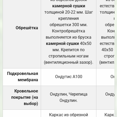
камерной сушки
естеств
толщиной 20-22 мм. Шаг
толщино
крепления
к
обрешетки 300 мм.
обреш
Обрешётка
Контробрешётка
Конт
выполняется из бруска
выполня
камерной сушки
40х50
естеств
мм. Крепится по
40х50 м
стропильным ногам
строп
(вентиляционный зазор).
(вентиля
Подкровельная
Ондутис А100
Он
мембрана
Кровельное
Ондулин, Черепица
Ондул
покрытие (на
Ондулин.
выбор)
Каркас из обрезной
Карка