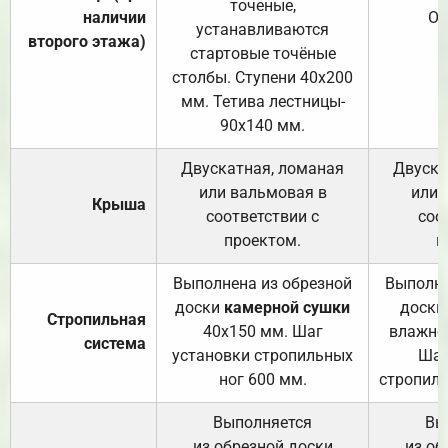
точеные,
наличии
От
устанавливаются
второго этажа)
стартовые точёные
столбы. Ступени 40х200
мм. Тетива лестницы-
90х140 мм.
Двускатная, ломаная
Двуска
или вальмовая в
или 
Крыша
соответствии с
соо
проектом.
п
Выполнена из обрезной
Выполне
доски
камерной сушки
доски
Стропильная
40х150 мм. Шаг
влажно
система
установки стропильных
Шаг
ног 600 мм.
стропиль
Выполняется
Вы
из обрезной доски
из об