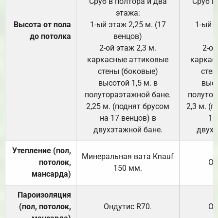
Сруб в полтора и два
Сруб в
этажа:
Высота от пола
1-ый этаж 2,25 м. (17
1-ый э
до потолка
венцов)
2-ой этаж 2,3 м.
2-ой
каркасные аттиковые
каркас
стены (боковые)
стен
высотой 1,5 м. в
высо
полутораэтажной бане.
полутор
2,25 м. (поднят брусом
2,3 м. (
на 17 венцов) в
17
двухэтажной бане.
двухэ
Утепление (пол,
Минеральная вата
Knauf
потолок,
От
150
мм.
мансарда)
Пароизоляция
(пол, потолок,
Ондутис
R70
.
От