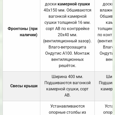
доски
камерной сушки
доски
40х150 мм. Обшиваются
влажно
вагонкой камерной
Обшива
сушки толщиной 16 мм.
каме
Фронтоны (при
сорт АВ по контррейке
толщиной
наличии)
20х40 мм.
по контр
(вентиляционный зазор).
(вентиля
Влаго-ветрозащита
Влаго
Ондутис А100. Монтаж
Ондути
вентиляционных
вент
решёток.
Ширина 400 мм.
Шир
Подшиваются вагонкой
Подшива
Свесы крыши
камерной сушки, сорт
камерн
АВ.
Устанавливаются
Уста
опорные столбы из
опорн