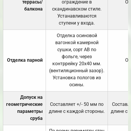
террасы/
ограждение в
От
балкона
скандинавском стиле.
Устанавливаются
ступени у входа.
Отделка осиновой
вагонкой камерной
сушки, сорт АВ по
фольге, через
Отделка парной
От
контррейку 20х40 мм.
(вентиляционный зазор).
Установка пологов из
осины.
Допуск на
геометрические
Составляет +/- 50 мм по
Составля
параметры
длине с каждой стороны.
длине с 
сруба
По всему периметру стен