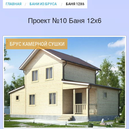
ГЛАВНАЯ
БАНИ ИЗ БРУСА
CURRENT:
БАНЯ 12Х6
Проект №10 Баня 12х6
БРУС КАМЕРНОЙ СУШКИ