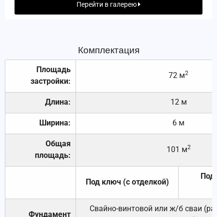
Перейти в галерею
Комплектация
Площадь
2
72 м
застройки:
Длина:
12 м
Ширина:
6 м
Общая
2
101 м
площадь:
Под 
Под ключ (с отделкой)
Свайно-винтовой или ж/б сваи (р
Фундамент