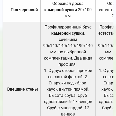
Обрезная доска
Обр
Пол черновой
камерной сушки
20х100
естеств
мм.
2
Профилированный брус
Профили
камерной сушки
,
естестве
сечением
с
90х140/140х140/190х140
90х140/
мм. по выбранной
мм. 
комплектации. Два вида
комплек
профиля:
п
1. С двух сторон, прямой
1. С дву
со снятой фаской. 2.
со сня
Снаружи под «блок-
Снару
Внешние стены
хаус», внутри прямой.
хаус», 
Высота сруба: Сруб
Высот
одноэтажный- 17 венцов
одноэта
Сруб с мансардой- 17
Сруб с
венцов