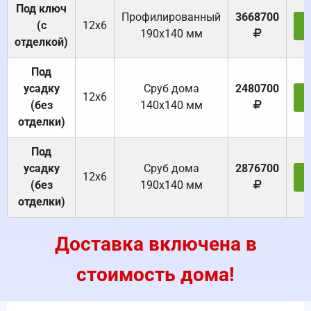
Под ключ
Профилированный
3668700
(с
12х6
З
190х140 мм
отделкой)
Под
усадку
Cруб дома
2480700
12х6
З
(без
140х140 мм
отделки)
Под
усадку
Cруб дома
2876700
12х6
З
(без
190х140 мм
отделки)
Доставка включена в
стоимость дома!