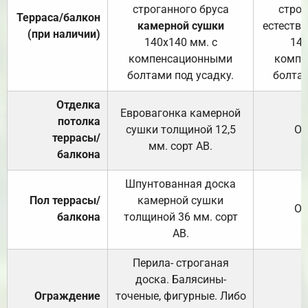
строганного бруса
строг
Терраса/балкон
камерной сушки
естеств
(при наличии)
140х140 мм. с
140
компенсационными
компе
болтами под усадку.
болтам
Отделка
Евровагонка камерной
потолка
сушки толщиной 12,5
От
террасы/
мм. сорт АВ.
балкона
Шпунтованная доска
Пол террасы/
камерной сушки
От
балкона
толщиной 36 мм. сорт
АВ.
Перила- строганая
доска. Балясины-
Ограждение
точеные, фигурные. Либо