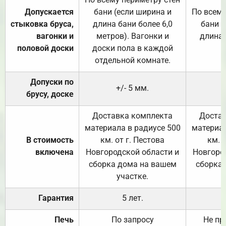
Допускается
бани (если ширина и
По всему
стыковка бруса,
длина бани более 6,0
бани (
вагонки и
метров). Вагонки и
длина 
половой доски
доски пола в каждой
отдельной комнате.
Допуски по
+/- 5 мм.
брусу, доске
Доставка комплекта
Достав
материала в радиусе 500
материал
В стоимость
км. от г. Пестова
км. 
включена
Новгородской области и
Новгоро
сборка дома на вашем
сборка
участке.
Гарантия
5 лет.
Печь
По запросу
Не пр