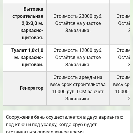
Бытовка
строительная
Стоимость 23000 руб.
Стоимо
2,0х3,0 м.
Остаётся на участке
Остаёт
каркасно-
Заказчика.
З
щитовая.
Туалет 1,0х1,0
Стоимость 12000 руб.
Стоимо
м. каркасно-
Остаётся на участке
Остаёт
щитовой.
Заказчика.
З
Стоимость аренды на
Стоимо
весь срок строительства
весь сро
Генератор
10000 руб. ГСМ за счёт
10000 р
Заказчика.
З
Сооружение бань осуществляется в двух вариантах:
под ключ и под усадку, когда сруб будет
отстаиваться определенное время.