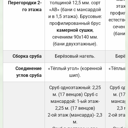
Перегородки 2-
толщиной 12,5 мм. сорт
этажа
го этажа
«АВ» (бани с мансардой
профили
и в 1,5 этажа). Брусовые:
естестве
профилированный брус
сечени
камерной сушки
,
(бани 
сечением 90х140 мм.
(бани двухэтажные).
Сборка сруба
Берёзовый нагель.
Берёз
Соединение
«Тёплый угол» (коренной
«Тёплый 
углов сруба
шип).
Сруб одноэтажный: 2,25
Сруб од
м. (17 венцов) Сруб с
м. (17
мансардой: 1-ый этаж-
мансард
2,25 м. (17 венцов)
2,3 м
2-ой этаж (мансарда)- 2,3
2-ой этаж
м.