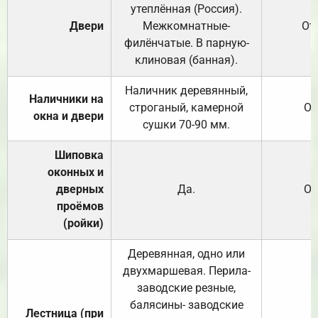
утеплённая (Россия).
Двери
Межкомнатные-
От
филёнчатые. В парную-
клиновая (банная).
Наличник деревянный,
Наличники на
строганый, камерной
От
окна и двери
сушки 70-90 мм.
Шиповка
оконных и
дверных
Да.
От
проёмов
(ройки)
Деревянная, одно или
двухмаршевая. Перила-
заводские резные,
балясины- заводские
Лестница (при