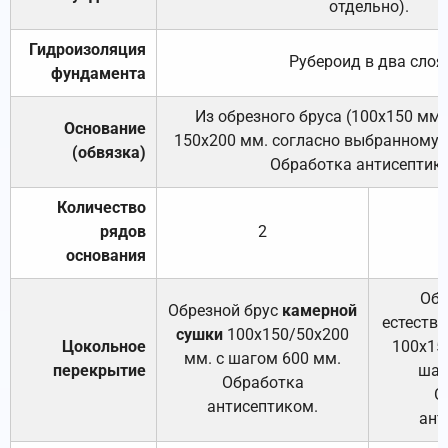
отдельно).
Гидроизоляция
Рубероид в два слоя
фундамента
Из обрезного бруса (100х150 мм.
Основание
150х200 мм. согласно выбранному с
(обвязка)
Обработка антисептик
Количество
рядов
2
основания
Обр
Обрезной брус
камерной
естеств
сушки
100х150/50х200
Цокольное
100х15
мм. с шагом 600 мм.
перекрытие
шаг
Обработка
О
антисептиком.
ант