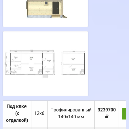
Под ключ
Профилированный
3239700
(с
12х6
З
140х140 мм
отделкой)