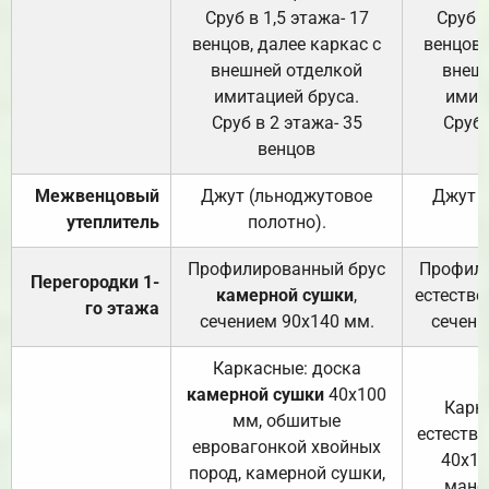
Сруб в 1,5 этажа- 17
Сруб в
венцов, далее каркас с
венцов,
внешней отделкой
внеш
имитацией бруса.
имит
Сруб в 2 этажа- 35
Сруб 
венцов
Межвенцовый
Джут (льноджутовое
Джут 
утеплитель
полотно).
п
Профилированный брус
Профили
Перегородки 1-
камерной сушки
,
естестве
го этажа
сечением 90х140 мм.
сечени
Каркасные: доска
камерной сушки
40х100
Карк
мм, обшитые
естеств
евровагонкой хвойных
40х10
пород, камерной сушки,
манса