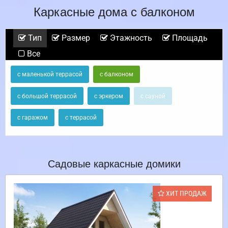
Каркасные дома с балконом
Тип
Размер
Этажность
Площадь
Все
с маленькой террасой
с балконом
с большой террасой
с эркером
с сауной
с гаражом
с террасой
Садовые каркасные домики
ХИТ ПРОДАЖ