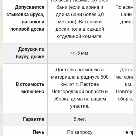
Допускается
бани (если ширина и
По всему
стыковка бруса,
длина бани более 6,0
бани (
вагонки и
метров). Вагонки и
длина 
половой доски
доски пола в каждой
отдельной комнате.
Допуски по
+/- 5 мм.
брусу, доске
Доставка комплекта
Достав
материала в радиусе 500
материал
В стоимость
км. от г. Пестова
км. 
включена
Новгородской области и
Новгоро
сборка дома на вашем
сборка
участке.
Гарантия
5 лет.
Печь
По запросу
Не пр