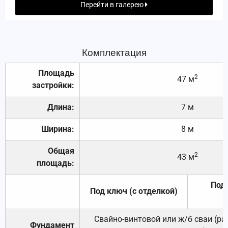
Перейти в галерею
Комплектация
Площадь
2
47 м
застройки:
Длина:
7 м
Ширина:
8 м
Общая
2
43 м
площадь:
Под 
Под ключ (с отделкой)
Свайно-винтовой или ж/б сваи (р
Фундамент