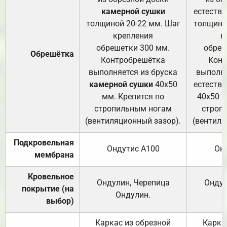
камерной сушки
естеств
толщиной 20-22 мм. Шаг
толщино
крепления
к
обрешетки 300 мм.
обреш
Обрешётка
Контробрешётка
Конт
выполняется из бруска
выполня
камерной сушки
40х50
естеств
мм. Крепится по
40х50 м
стропильным ногам
строп
(вентиляционный зазор).
(вентиля
Подкровельная
Ондутис А100
Он
мембрана
Кровельное
Ондулин, Черепица
Ондул
покрытие (на
Ондулин.
выбор)
Каркас из обрезной
Карка