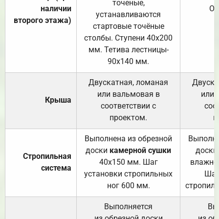
точеные,
наличии
От
устанавливаются
второго этажа)
стартовые точёные
столбы. Ступени 40х200
мм. Тетива лестницы-
90х140 мм.
Двускатная, ломаная
Двуска
или вальмовая в
или 
Крыша
соответствии с
соо
проектом.
п
Выполнена из обрезной
Выполне
доски
камерной сушки
доски
Стропильная
40х150 мм. Шаг
влажно
система
установки стропильных
Шаг
ног 600 мм.
стропиль
Выполняется
Вы
из обрезной доски
из об