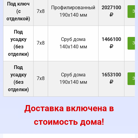
Под ключ
Профилированный
2027100
(с
7х8
За
190х140 мм
отделкой)
Под
усадку
Cруб дома
1466100
7х8
За
(без
140х140 мм
отделки)
Под
усадку
Cруб дома
1653100
7х8
За
(без
190х140 мм
отделки)
Доставка включена в
стоимость дома!