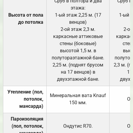
Сруб в полтора и два
Сруб в
этажа:
Высота от пола
1-ый этаж 2,25 м. (17
1-ый э
до потолка
венцов)
2-ой этаж 2,3 м.
2-ой
каркасные аттиковые
каркас
стены (боковые)
стен
высотой 1,5 м. в
высо
полутораэтажной бане.
полутор
2,25 м. (поднят брусом
2,3 м. (
на 17 венцов) в
17
двухэтажной бане.
двухэ
Утепление (пол,
Минеральная вата
Knauf
потолок,
От
150
мм.
мансарда)
Пароизоляция
(пол, потолок,
Ондутис
R70
.
От