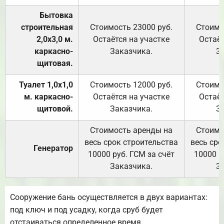
Бытовка
строительная
Стоимость 23000 руб.
Стоимо
2,0х3,0 м.
Остаётся на участке
Остаёт
каркасно-
Заказчика.
З
щитовая.
Туалет 1,0х1,0
Стоимость 12000 руб.
Стоимо
м. каркасно-
Остаётся на участке
Остаёт
щитовой.
Заказчика.
З
Стоимость аренды на
Стоимо
весь срок строительства
весь сро
Генератор
10000 руб. ГСМ за счёт
10000 р
Заказчика.
З
Сооружение бань осуществляется в двух вариантах:
под ключ и под усадку, когда сруб будет
отстаиваться определенное время.