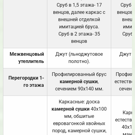
Сруб в 1,5 этажа- 17
Сруб в
венцов, далее каркас с
венцов,
внешней отделкой
внеш
имитацией бруса.
имит
Сруб в 2 этажа- 35
Сруб 
венцов
Межвенцовый
Джут (льноджутовое
Джут 
утеплитель
полотно).
п
Профилированный брус
Профили
Перегородки 1-
камерной сушки
,
естестве
го этажа
сечением 90х140 мм.
сечени
Каркасные: доска
камерной сушки
40х100
Карк
мм, обшитые
естеств
евровагонкой хвойных
40х10
пород, камерной сушки,
манса