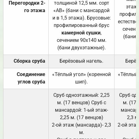
Перегородки 2-
толщиной 12,5 мм. сорт
этажа
го этажа
«АВ» (бани с мансардой
профили
и в 1,5 этажа). Брусовые:
естестве
профилированный брус
сечени
камерной сушки
,
(бани 
сечением 90х140 мм.
(бани двухэтажные).
Сборка сруба
Берёзовый нагель.
Берёз
Соединение
«Тёплый угол» (коренной
«Тёплый 
углов сруба
шип).
Сруб одноэтажный: 2,25
Сруб од
м. (17 венцов) Сруб с
м. (17
мансардой: 1-ый этаж-
мансард
2,25 м. (17 венцов)
2,3 м
2-ой этаж (мансарда)- 2,3
2-ой этаж
м.