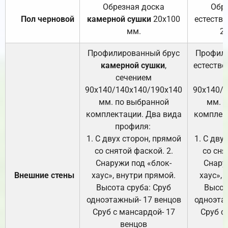
Обрезная доска
Обр
Пол черновой
камерной сушки
20х100
естеств
мм.
2
Профилированный брус
Профили
камерной сушки
,
естестве
сечением
с
90х140/140х140/190х140
90х140/
мм. по выбранной
мм. 
комплектации. Два вида
комплек
профиля:
п
1. С двух сторон, прямой
1. С дву
со снятой фаской. 2.
со сня
Снаружи под «блок-
Снару
Внешние стены
хаус», внутри прямой.
хаус», 
Высота сруба: Сруб
Высот
одноэтажный- 17 венцов
одноэта
Сруб с мансардой- 17
Сруб с
венцов