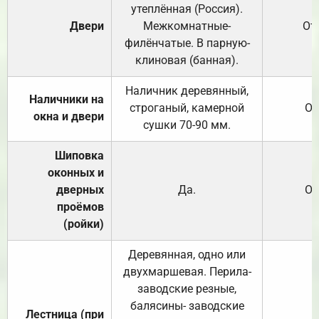
утеплённая (Россия).
Двери
Межкомнатные-
От
филёнчатые. В парную-
клиновая (банная).
Наличник деревянный,
Наличники на
строганый, камерной
От
окна и двери
сушки 70-90 мм.
Шиповка
оконных и
дверных
Да.
От
проёмов
(ройки)
Деревянная, одно или
двухмаршевая. Перила-
заводские резные,
балясины- заводские
Лестница (при