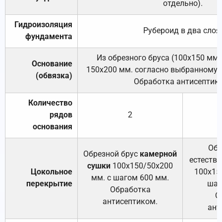
отдельно).
Гидроизоляция
Рубероид в два слоя
фундамента
Из обрезного бруса (100х150 мм.
Основание
150х200 мм. согласно выбранному с
(обвязка)
Обработка антисептик
Количество
рядов
2
основания
Обр
Обрезной брус
камерной
естеств
сушки
100х150/50х200
Цокольное
100х15
мм. с шагом 600 мм.
перекрытие
шаг
Обработка
О
антисептиком.
ант