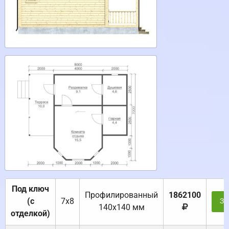
Под ключ
Профилированный
1862100
(с
7х8
За
140х140 мм
отделкой)