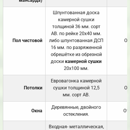
мансарда)
Шпунтованная доска
камерной сушки
толщиной 36 мм. сорт
АВ. по рейке 20х40 мм.
Пол чистовой
либо шпунтованная ДСП
От
16 мм. по разряженной
обрешётке из обрезной
доски
камерной сушки
20х100 мм.
Евровагонка камерной
Потолки
сушки толщиной 12,5
От
мм. сорт АВ.
Деревянные, двойного
Окна
От
остекления.
Входная- металлическая,