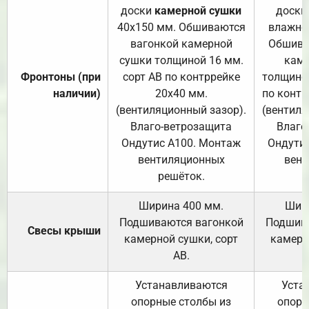
доски
камерной сушки
доски
40х150 мм. Обшиваются
влажно
вагонкой камерной
Обшива
сушки толщиной 16 мм.
каме
Фронтоны (при
сорт АВ по контррейке
толщиной
наличии)
20х40 мм.
по контр
(вентиляционный зазор).
(вентиля
Влаго-ветрозащита
Влаго
Ондутис А100. Монтаж
Ондути
вентиляционных
вент
решёток.
Ширина 400 мм.
Шир
Подшиваются вагонкой
Подшива
Свесы крыши
камерной сушки, сорт
камерн
АВ.
Устанавливаются
Уста
опорные столбы из
опорн