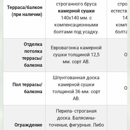
строганного бруса
строг
Терраса/балкон
камерной сушки
естеств
(при наличии)
140х140 мм. с
140
компенсационными
компе
болтами под усадку.
болтам
Отделка
Евровагонка камерной
потолка
сушки толщиной 12,5
От
террасы/
мм. сорт АВ.
балкона
Шпунтованная доска
Пол террасы/
камерной сушки
От
балкона
толщиной 36 мм. сорт
АВ.
Перила- строганая
доска. Балясины-
Ограждение
точеные, фигурные. Либо