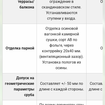
террасы/
ограждение в
От
балкона
скандинавском стиле.
Устанавливаются
ступени у входа.
Отделка осиновой
вагонкой камерной
сушки, сорт АВ по
фольге, через
Отделка парной
От
контррейку 20х40 мм.
(вентиляционный зазор).
Установка пологов из
осины.
Допуск на
геометрические
Составляет +/- 50 мм по
Составля
параметры
длине с каждой стороны.
длине с 
сруба
По всему периметру стен