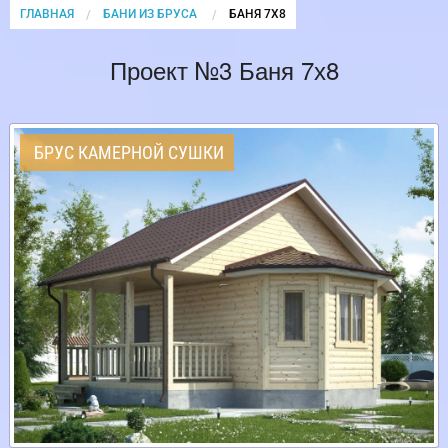
ГЛАВНАЯ
БАНИ ИЗ БРУСА
CURRENT:
БАНЯ 7Х8
Проект №3 Баня 7х8
БРУС КАМЕРНОЙ СУШКИ