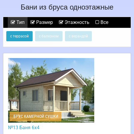
Бани из бруса одноэтажные
Тип
Размер
Этажность
Все
с террасой
с балконом
с верандой
БРУС КАМЕРНОЙ СУШКИ
№13 Баня 6х4