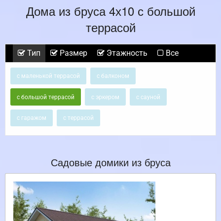
Дома из бруса 4х10 с большой
террасой
Тип
Размер
Этажность
Все
с маленькой террасой
с балконом
с большой террасой
с эркером
с сауной
с гаражом
с террасой
Садовые домики из бруса