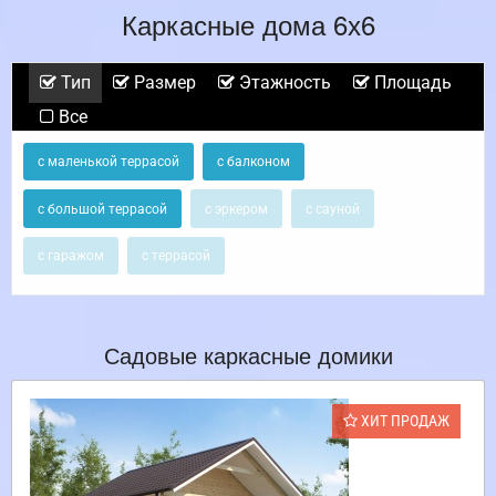
Каркасные дома 6х6
Тип
Размер
Этажность
Площадь
Все
с маленькой террасой
с балконом
с большой террасой
с эркером
с сауной
с гаражом
с террасой
Садовые каркасные домики
ХИТ ПРОДАЖ