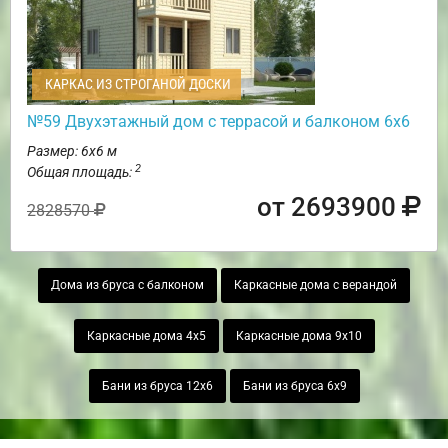
КАРКАС ИЗ СТРОГАНОЙ ДОСКИ
№59 Двухэтажный дом с террасой и балконом 6х6
Размер: 6х6 м
2
Общая площадь:
от 2693900
2828570
Дома из бруса с балконом
Каркасные дома с верандой
Каркасные дома 4х5
Каркасные дома 9х10
Бани из бруса 12х6
Бани из бруса 6х9