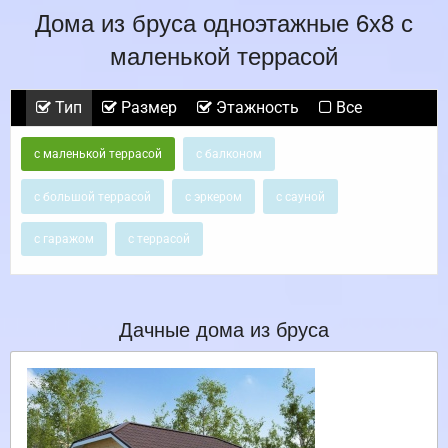
Дома из бруса одноэтажные 6х8 с
маленькой террасой
Тип
Размер
Этажность
Все
с маленькой террасой
с балконом
с большой террасой
с эркером
с сауной
с гаражом
с террасой
Дачные дома из бруса