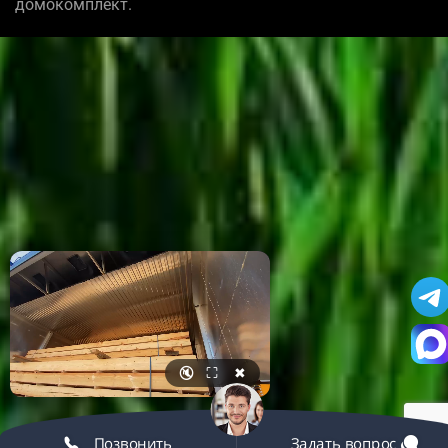
домокомплект.
🔇
⛶
✖
Позвонить
Задать вопрос