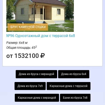
БРУС КАМЕРНОЙ СУШКИ
№96 Одноэтажный дом с террасой 6х8
Размер: 6х8 м
2
Общая площадь: 45
от 1532100
Дома из бруса с верандой
Дома из бруса 6х4
Дома из бруса 7х9
Каркасные дома с террасой
Каркасные дома с верандой
Бани из бруса 7х8