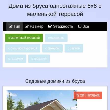
Дома из бруса одноэтажные 6х6 с
маленькой террасой
Тип
Размер
Этажность
Все
с маленькой террасой
с балконом
с большой террасой
с эркером
с сауной
с гаражом
с террасой
Садовые домики из бруса
ХИТ ПРОДАЖ