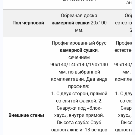
ант
Обрезная доска
Обр
Пол черновой
камерной сушки
20х100
естеств
мм.
2
Профилированный брус
Профили
камерной сушки
,
естестве
сечением
с
90х140/140х140/190х140
90х140/
мм. по выбранной
мм. 
комплектации. Два вида
комплек
профиля:
п
1. С двух сторон, прямой
1. С дву
со снятой фаской. 2.
со сня
Снаружи под «блок-
Снару
Внешние стены
хаус», внутри прямой.
хаус», 
Высота сруба: Сруб
Высот
одноэтажный- 18 венцов
одноэта