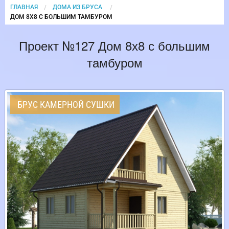
ГЛАВНАЯ
ДОМА ИЗ БРУСА
CURRENT:
ДОМ 8Х8 С БОЛЬШИМ ТАМБУРОМ
Проект №127 Дом 8х8 с большим
тамбуром
БРУС КАМЕРНОЙ СУШКИ