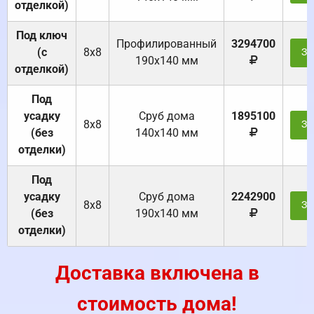
отделкой)
Под ключ
Профилированный
3294700
(с
8х8
За
190х140 мм
отделкой)
Под
усадку
Cруб дома
1895100
8х8
За
(без
140х140 мм
отделки)
Под
усадку
Cруб дома
2242900
8х8
За
(без
190х140 мм
отделки)
Доставка включена в
стоимость дома!