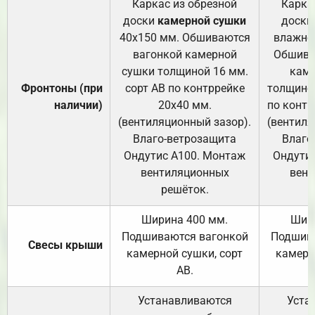
Каркас из обрезной
Карка
доски
камерной сушки
доски
40х150 мм. Обшиваются
влажно
вагонкой камерной
Обшива
сушки толщиной 16 мм.
каме
Фронтоны (при
сорт АВ по контррейке
толщиной
наличии)
20х40 мм.
по контр
(вентиляционный зазор).
(вентиля
Влаго-ветрозащита
Влаго
Ондутис А100. Монтаж
Ондути
вентиляционных
вент
решёток.
Ширина 400 мм.
Шир
Подшиваются вагонкой
Подшива
Свесы крыши
камерной сушки, сорт
камерн
АВ.
Устанавливаются
Уста