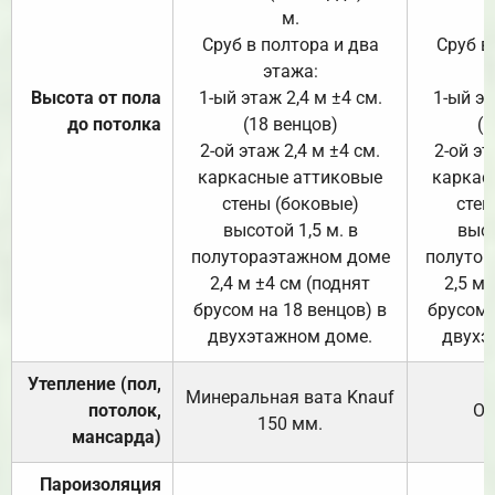
м.
Сруб в полтора и два
Сруб в
этажа:
Высота от пола
1-ый этаж 2,4 м ±4 см.
1-ый эт
до потолка
(18 венцов)
(1
2-ой этаж 2,4 м ±4 см.
2-ой эт
каркасные аттиковые
каркас
стены (боковые)
стен
высотой 1,5 м. в
высо
полутораэтажном доме
полутор
2,4 м ±4 см (поднят
2,5 м 
брусом на 18 венцов) в
брусом 
двухэтажном доме.
двухэ
Утепление (пол,
Минеральная вата
Knauf
потолок,
От
150
мм.
мансарда)
Пароизоляция