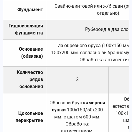
Свайно-винтовой или ж/б сваи (р
Фундамент
отдельно).
Гидроизоляция
Рубероид в два слоя
фундамента
Из обрезного бруса (100х150 мм.
Основание
150х200 мм. согласно выбранному с
(обвязка)
Обработка антисептик
Количество
рядов
2
основания
Обр
Обрезной брус
камерной
естеств
сушки
100х150/50х200
Цокольное
100х15
мм. с шагом 600 мм.
перекрытие
шаг
Обработка
О
антисептиком.