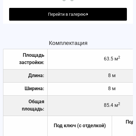
Перейти в галерею
Комплектация
Площадь
2
63.5 м
застройки:
Длина:
8 м
Ширина:
8 м
Общая
2
85.4 м
площадь:
Под 
Под ключ (с отделкой)