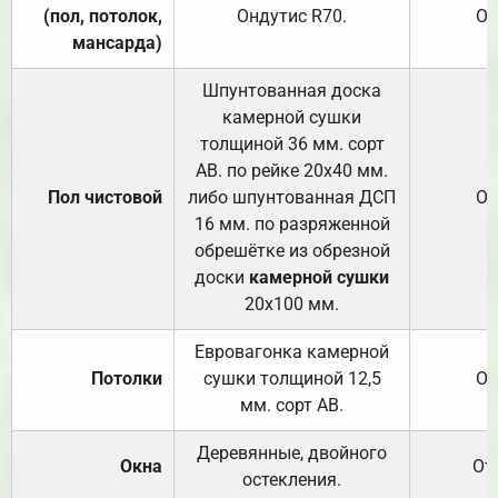
(пол, потолок,
Ондутис
R70
.
От
мансарда)
Шпунтованная доска
камерной сушки
толщиной 36 мм. сорт
АВ. по рейке 20х40 мм.
Пол чистовой
либо шпунтованная ДСП
От
16 мм. по разряженной
обрешётке из обрезной
доски
камерной сушки
20х100 мм.
Евровагонка камерной
Потолки
сушки толщиной 12,5
От
мм. сорт АВ.
Деревянные, двойного
Окна
От
остекления.