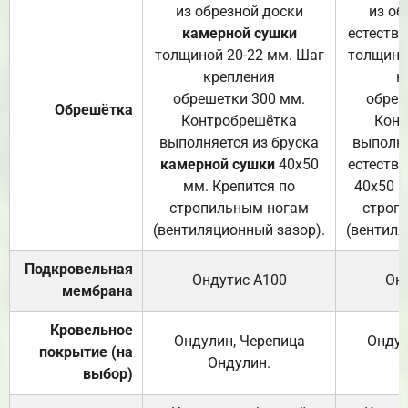
из обрезной доски
из об
камерной сушки
естеств
толщиной 20-22 мм. Шаг
толщино
крепления
к
обрешетки 300 мм.
обреш
Обрешётка
Контробрешётка
Конт
выполняется из бруска
выполня
камерной сушки
40х50
естеств
мм. Крепится по
40х50 м
стропильным ногам
строп
(вентиляционный зазор).
(вентиля
Подкровельная
Ондутис А100
Он
мембрана
Кровельное
Ондулин, Черепица
Ондул
покрытие (на
Ондулин.
выбор)