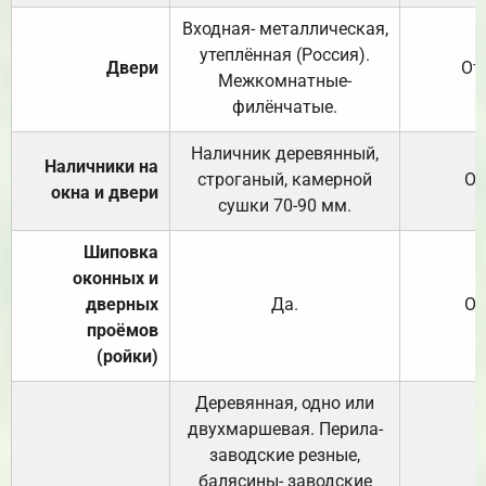
Входная- металлическая,
утеплённая (Россия).
Двери
От
Межкомнатные-
филёнчатые.
Наличник деревянный,
Наличники на
строганый, камерной
От
окна и двери
сушки 70-90 мм.
Шиповка
оконных и
дверных
Да.
От
проёмов
(ройки)
Деревянная, одно или
двухмаршевая. Перила-
заводские резные,
балясины- заводские