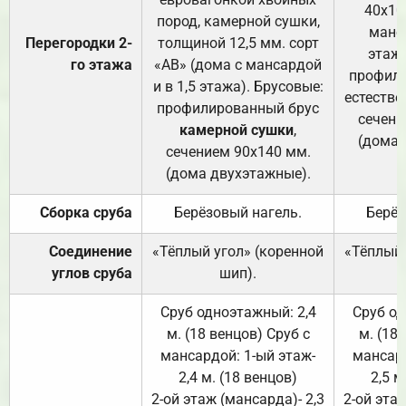
40х10
пород, камерной сушки,
манса
Перегородки 2-
толщиной 12,5 мм. сорт
этажа
го этажа
«АВ» (дома с мансардой
профили
и в 1,5 этажа). Брусовые:
естестве
профилированный брус
сечени
камерной сушки
,
(дома 
сечением 90х140 мм.
(дома двухэтажные).
Сборка сруба
Берёзовый нагель.
Берёз
Соединение
«Тёплый угол» (коренной
«Тёплый 
углов сруба
шип).
Сруб одноэтажный: 2,4
Сруб од
м. (18 венцов) Сруб с
м. (18
мансардой: 1-ый этаж-
мансард
2,4 м. (18 венцов)
2,5 м
2-ой этаж (мансарда)- 2,3
2-ой этаж