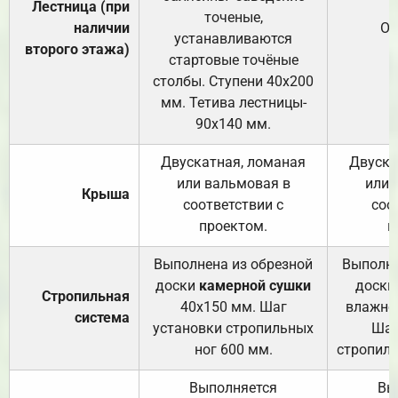
Лестница (при
точеные,
наличии
От
устанавливаются
второго этажа)
стартовые точёные
столбы. Ступени 40х200
мм. Тетива лестницы-
90х140 мм.
Двускатная, ломаная
Двуска
или вальмовая в
или 
Крыша
соответствии с
соо
проектом.
п
Выполнена из обрезной
Выполне
доски
камерной сушки
доски
Стропильная
40х150 мм. Шаг
влажно
система
установки стропильных
Шаг
ног 600 мм.
стропиль
Выполняется
Вы