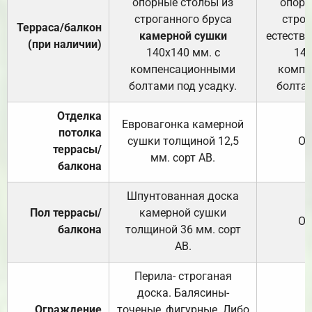
опорные столбы из
опорн
строганного бруса
строг
Терраса/балкон
камерной сушки
естеств
(при наличии)
140х140 мм. с
140
компенсационными
компе
болтами под усадку.
болтам
Отделка
Евровагонка камерной
потолка
сушки толщиной 12,5
От
террасы/
мм. сорт АВ.
балкона
Шпунтованная доска
Пол террасы/
камерной сушки
От
балкона
толщиной 36 мм. сорт
АВ.
Перила- строганая
доска. Балясины-
Ограждение
точеные, фигурные. Либо