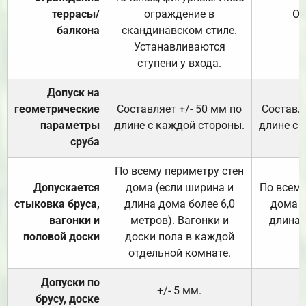
террасы/
ограждение в
От
балкона
скандинавском стиле.
Устанавливаются
ступени у входа.
Допуск на
геометрические
Составляет +/- 50 мм по
Составля
параметры
длине с каждой стороны.
длине с 
сруба
По всему периметру стен
Допускается
дома (если ширина и
По всему
стыковка бруса,
длина дома более 6,0
дома (
вагонки и
метров). Вагонки и
длина 
половой доски
доски пола в каждой
отдельной комнате.
Допуски по
+/- 5 мм.
брусу, доске