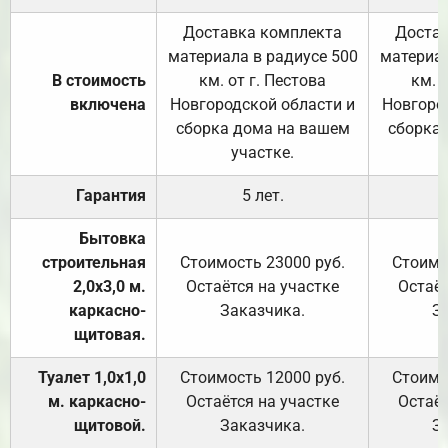
Доставка комплекта
Достав
материала в радиусе 500
материал
В стоимость
км. от г. Пестова
км. 
включена
Новгородской области и
Новгоро
сборка дома на вашем
сборка
участке.
Гарантия
5 лет.
Бытовка
строительная
Стоимость 23000 руб.
Стоимо
2,0х3,0 м.
Остаётся на участке
Остаёт
каркасно-
Заказчика.
З
щитовая.
Туалет 1,0х1,0
Стоимость 12000 руб.
Стоимо
м. каркасно-
Остаётся на участке
Остаёт
щитовой.
Заказчика.
З