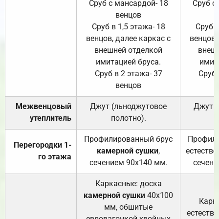
Сруб с мансардой- 18
Сруб с
венцов
Сруб в 1,5 этажа- 18
Сруб в
венцов, далее каркас с
венцов,
внешней отделкой
внеш
имитацией бруса.
имит
Сруб в 2 этажа- 37
Сруб 
венцов
Межвенцовый
Джут (льноджутовое
Джут 
утеплитель
полотно).
п
Профилированный брус
Профили
Перегородки 1-
камерной сушки
,
естестве
го этажа
сечением 90х140 мм.
сечени
Каркасные: доска
камерной сушки
40х100
Карк
мм, обшитые
естеств
евровагонкой хвойных