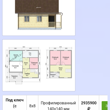
Под ключ
Профилированный
2935900
(с
8х8
За
140х140 мм