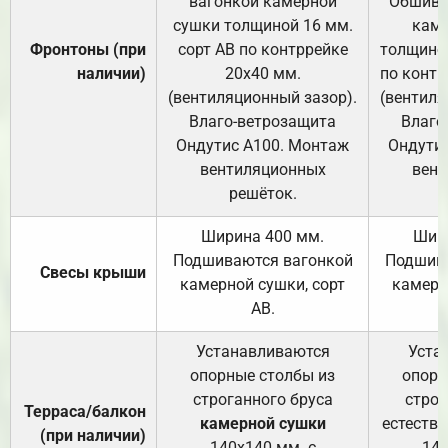
вагонкой камерной
Обшива
сушки толщиной 16 мм.
каме
Фронтоны (при
сорт АВ по контррейке
толщиной
наличии)
20х40 мм.
по контр
(вентиляционный зазор).
(вентиля
Влаго-ветрозащита
Влаго
Ондутис А100. Монтаж
Ондути
вентиляционных
вент
решёток.
Ширина 400 мм.
Шир
Подшиваются вагонкой
Подшива
Свесы крыши
камерной сушки, сорт
камерн
АВ.
Устанавливаются
Уста
опорные столбы из
опорн
строганного бруса
строг
Терраса/балкон
камерной сушки
естеств
(при наличии)
140х140 мм. с
140