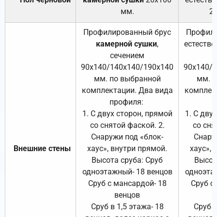
мм.
2
Профилированный брус
Профили
камерной сушки
,
естестве
сечением
с
90х140/140х140/190х140
90х140/
мм. по выбранной
мм. 
комплектации. Два вида
комплек
профиля:
п
1. С двух сторон, прямой
1. С дву
со снятой фаской. 2.
со сня
Снаружи под «блок-
Снару
Внешние стены
хаус», внутри прямой.
хаус», 
Высота сруба: Сруб
Высот
одноэтажный- 18 венцов
одноэта
Сруб с мансардой- 18
Сруб с
венцов
Сруб в 1,5 этажа- 18
Сруб в