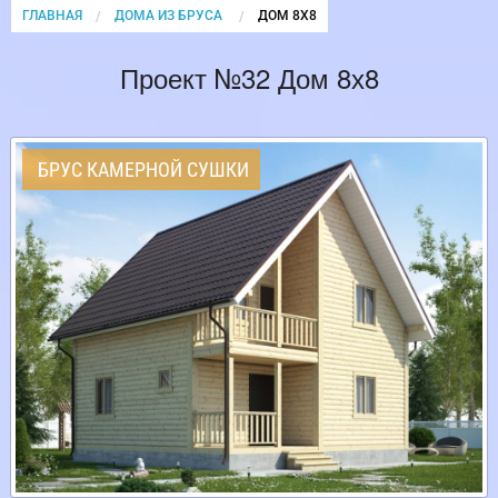
ГЛАВНАЯ
ДОМА ИЗ БРУСА
CURRENT:
ДОМ 8Х8
Проект №32 Дом 8х8
БРУС КАМЕРНОЙ СУШКИ