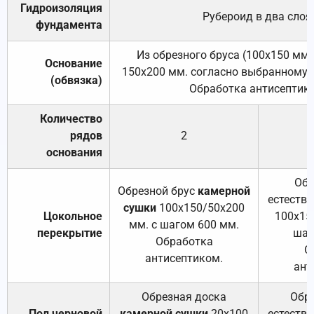
Гидроизоляция
Рубероид в два слоя
фундамента
Из обрезного бруса (100х150 мм.
Основание
150х200 мм. согласно выбранному с
(обвязка)
Обработка антисептик
Количество
рядов
2
основания
Обр
Обрезной брус
камерной
естеств
сушки
100х150/50х200
Цокольное
100х15
мм. с шагом 600 мм.
перекрытие
шаг
Обработка
О
антисептиком.
ант
Обрезная доска
Обр
Пол черновой
камерной сушки
20х100
естеств