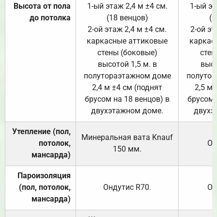
Высота от пола
1-ый этаж 2,4 м ±4 см.
1-ый эт
до потолка
(18 венцов)
(1
2-ой этаж 2,4 м ±4 см.
2-ой эт
каркасные аттиковые
каркас
стены (боковые)
стен
высотой 1,5 м. в
высо
полутораэтажном доме
полутор
2,4 м ±4 см (поднят
2,5 м 
брусом на 18 венцов) в
брусом 
двухэтажном доме.
двухэ
Утепление (пол,
Минеральная вата
Knauf
потолок,
От
150
мм.
мансарда)
Пароизоляция
(пол, потолок,
Ондутис
R70
.
От
мансарда)