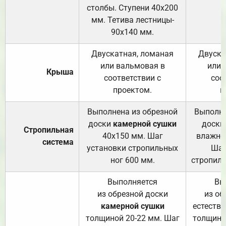
столбы. Ступени 40х200
мм. Тетива лестницы-
90х140 мм.
Двускатная, ломаная
Двуска
или вальмовая в
или 
Крыша
соответствии с
соо
проектом.
п
Выполнена из обрезной
Выполне
доски
камерной сушки
доски
Стропильная
40х150 мм. Шаг
влажно
система
установки стропильных
Шаг
ног 600 мм.
стропиль
Выполняется
Вы
из обрезной доски
из об
камерной сушки
естеств
толщиной 20-22 мм. Шаг
толщино