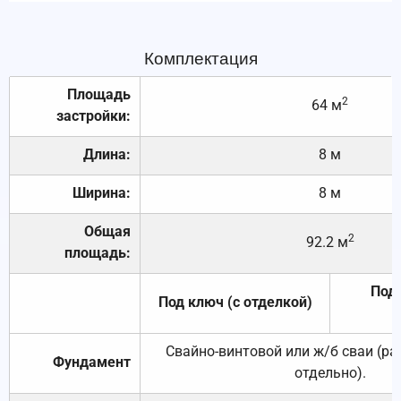
Комплектация
Площадь
2
64 м
застройки:
Длина:
8 м
Ширина:
8 м
Общая
2
92.2 м
площадь:
Под 
Под ключ (с отделкой)
Свайно-винтовой или ж/б сваи (р
Фундамент
отдельно).