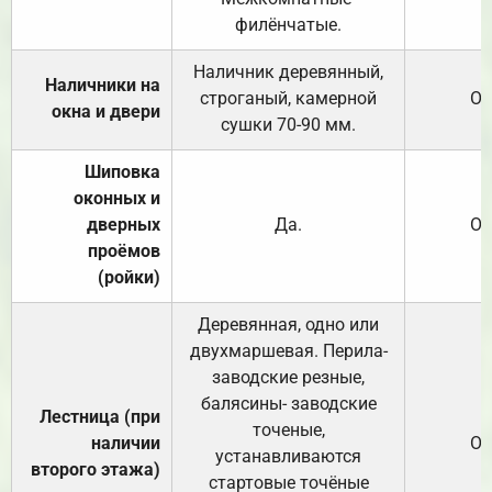
филёнчатые.
Наличник деревянный,
Наличники на
строганый, камерной
От
окна и двери
сушки 70-90 мм.
Шиповка
оконных и
дверных
Да.
От
проёмов
(ройки)
Деревянная, одно или
двухмаршевая. Перила-
заводские резные,
балясины- заводские
Лестница (при
точеные,
наличии
От
устанавливаются
второго этажа)
стартовые точёные