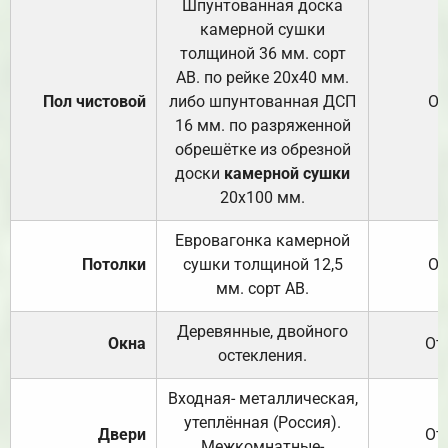
Шпунтованная доска
камерной сушки
толщиной 36 мм. сорт
АВ. по рейке 20х40 мм.
Пол чистовой
либо шпунтованная ДСП
От
16 мм. по разряженной
обрешётке из обрезной
доски
камерной сушки
20х100 мм.
Евровагонка камерной
Потолки
сушки толщиной 12,5
От
мм. сорт АВ.
Деревянные, двойного
Окна
От
остекления.
Входная- металлическая,
утеплённая (Россия).
Двери
От
Межкомнатные-