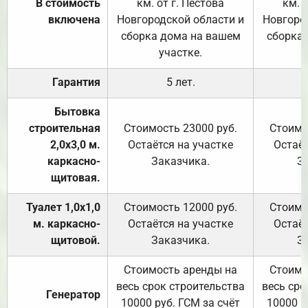
В стоимость
км. от г. Пестова
км. 
включена
Новгородской области и
Новгоро
сборка дома на вашем
сборка
участке.
Гарантия
5 лет.
Бытовка
строительная
Стоимость 23000 руб.
Стоимо
2,0х3,0 м.
Остаётся на участке
Остаёт
каркасно-
Заказчика.
З
щитовая.
Туалет 1,0х1,0
Стоимость 12000 руб.
Стоимо
м. каркасно-
Остаётся на участке
Остаёт
щитовой.
Заказчика.
З
Стоимость аренды на
Стоимо
весь срок строительства
весь сро
Генератор
10000 руб. ГСМ за счёт
10000 р