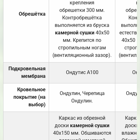
крепления
к
обрешетки 300 мм.
обреш
Обрешётка
Контробрешётка
Конт
выполняется из бруска
выполня
камерной сушки
40х50
естеств
мм. Крепится по
40х50 м
стропильным ногам
строп
(вентиляционный зазор).
(вентиля
Подкровельная
Ондутис А100
Он
мембрана
Кровельное
Ондулин, Черепица
Ондул
покрытие (на
Ондулин.
выбор)
Каркас из обрезной
Карка
доски
камерной сушки
доски
40х150 мм. Обшиваются
влажно