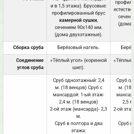
профили
и в 1,5 этажа). Брусовые:
естестве
профилированный брус
сечени
камерной сушки
,
(дома 
сечением 90х140 мм.
(дома двухэтажные).
Сборка сруба
Берёзовый нагель.
Берёз
Соединение
«Тёплый угол» (коренной
«Тёплый 
углов сруба
шип).
Сруб одноэтажный: 2,4
Сруб од
м. (18 венцов) Сруб с
м. (18
мансардой: 1-ый этаж-
мансард
2,4 м. (18 венцов)
2,5 м
2-ой этаж (мансарда)- 2,3
2-ой этаж
м.
Сруб в полтора и два
Сруб в
этажа: