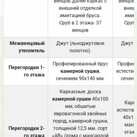
венцов, далее каркас с
венцов,
внешней отделкой
внеш
имитацией бруса.
имит
Сруб в 2 этажа- 37
Сруб 
венцов
Межвенцовый
Джут (льноджутовое
Джут 
утеплитель
полотно).
п
Профилированный брус
Профили
Перегородки 1-
камерной сушки
,
естестве
го этажа
сечением 90х140 мм.
сечени
Каркасные: доска
камерной сушки
40х100
Карк
мм, обшитые
естеств
евровагонкой хвойных
40х10
пород, камерной сушки,
манса
Перегородки 2-
толщиной 12,5 мм. сорт
этажа
го этажа
«АВ» (дома с мансардой