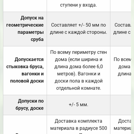
ступени у входа.
Допуск на
геометрические
Составляет +/- 50 мм по
Составля
параметры
длине с каждой стороны.
длине с 
сруба
По всему периметру стен
Допускается
дома (если ширина и
По всему
стыковка бруса,
длина дома более 6,0
дома (
вагонки и
метров). Вагонки и
длина 
половой доски
доски пола в каждой
отдельной комнате.
Допуски по
+/- 5 мм.
брусу, доске
Доставка комплекта
Достав
материала в радиусе 500
материал