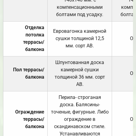
компенсационными
компе
болтами под усадку.
болтам
Отделка
Евровагонка камерной
потолка
сушки толщиной 12,5
От
террасы/
мм. сорт АВ.
балкона
Шпунтованная доска
Пол террасы/
камерной сушки
От
балкона
толщиной 36 мм. сорт
АВ.
Перила- строганая
доска. Балясины-
Ограждение
точеные, фигурные. Либо
террасы/
ограждение в
От
балкона
скандинавском стиле.
Устанавливаются