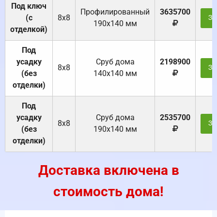
Под ключ
Профилированный
3635700
(с
8х8
За
190х140 мм
отделкой)
Под
усадку
Cруб дома
2198900
8х8
За
(без
140х140 мм
отделки)
Под
усадку
Cруб дома
2535700
8х8
За
(без
190х140 мм
отделки)
Доставка включена в
стоимость дома!