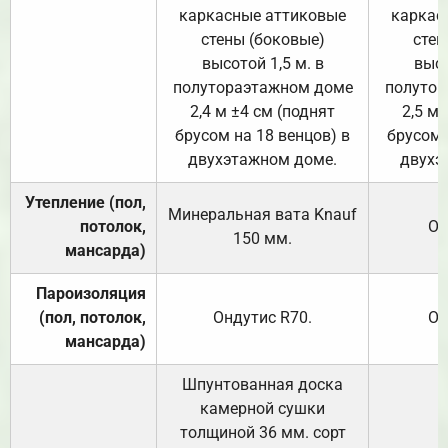
каркасные аттиковые
каркас
стены (боковые)
стен
высотой 1,5 м. в
высо
полутораэтажном доме
полутор
2,4 м ±4 см (поднят
2,5 м 
брусом на 18 венцов) в
брусом 
двухэтажном доме.
двухэ
Утепление (пол,
Минеральная вата
Knauf
потолок,
От
150
мм.
мансарда)
Пароизоляция
(пол, потолок,
Ондутис
R70
.
От
мансарда)
Шпунтованная доска
камерной сушки
толщиной 36 мм. сорт