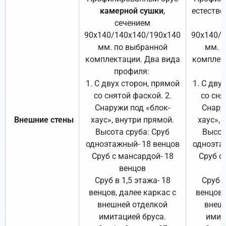
камерной сушки
,
естестве
сечением
с
90х140/140х140/190х140
90х140/
мм. по выбранной
мм. 
комплектации. Два вида
комплек
профиля:
п
1. С двух сторон, прямой
1. С дву
со снятой фаской. 2.
со сня
Снаружи под «блок-
Снару
Внешние стены
хаус», внутри прямой.
хаус», 
Высота сруба: Сруб
Высот
одноэтажный- 18 венцов
одноэта
Сруб с мансардой- 18
Сруб с
венцов
Сруб в 1,5 этажа- 18
Сруб в
венцов, далее каркас с
венцов,
внешней отделкой
внеш
имитацией бруса.
имит