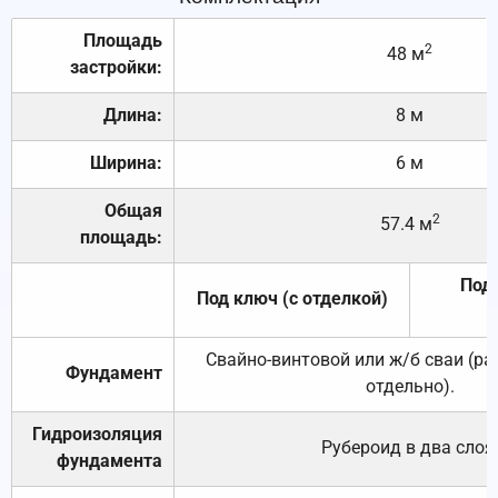
Площадь
2
48 м
застройки:
Длина:
8 м
Ширина:
6 м
Общая
2
57.4 м
площадь:
Под 
Под ключ (с отделкой)
Свайно-винтовой или ж/б сваи (р
Фундамент
отдельно).
Гидроизоляция
Рубероид в два слоя
фундамента