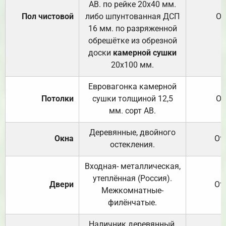
АВ. по рейке 20х40 мм.
Пол чистовой
либо шпунтованная ДСП
От
16 мм. по разряженной
обрешётке из обрезной
доски
камерной сушки
20х100 мм.
Евровагонка камерной
Потолки
сушки толщиной 12,5
От
мм. сорт АВ.
Деревянные, двойного
Окна
От
остекления.
Входная- металлическая,
утеплённая (Россия).
Двери
От
Межкомнатные-
филёнчатые.
Наличник деревянный,