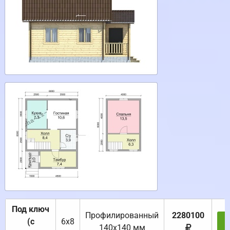
Под ключ
Профилированный
2280100
(с
6х8
З
140х140 мм