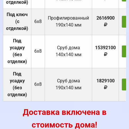
отделкой)
Под ключ
Профилированный
2616900
(с
6х8
З
190х140 мм
отделкой)
Под
усадку
Cруб дома
15392100
6х8
З
(без
140х140 мм
отделки)
Под
усадку
Cруб дома
1829100
6х8
З
(без
190х140 мм
отделки)
Доставка включена в
стоимость дома!