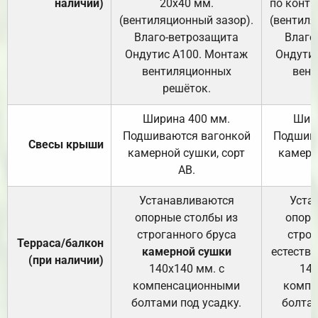
наличии)
20х40 мм.
по контр
(вентиляционный зазор).
(вентиля
Влаго-ветрозащита
Влаго
Ондутис А100. Монтаж
Ондути
вентиляционных
вент
решёток.
Ширина 400 мм.
Шир
Подшиваются вагонкой
Подшива
Свесы крыши
камерной сушки, сорт
камерн
АВ.
Устанавливаются
Уста
опорные столбы из
опорн
строганного бруса
строг
Терраса/балкон
камерной сушки
естеств
(при наличии)
140х140 мм. с
140
компенсационными
компе
болтами под усадку.
болтам