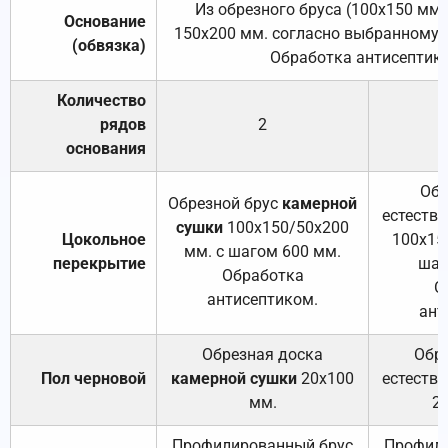
Из обрезного бруса (100х150 мм.
Основание
150х200 мм. согласно выбранному с
(обвязка)
Обработка антисептик
Количество
рядов
2
основания
Обр
Обрезной брус
камерной
естеств
сушки
100х150/50х200
Цокольное
100х15
мм. с шагом 600 мм.
перекрытие
шаг
Обработка
О
антисептиком.
ант
Обрезная доска
Обр
Пол черновой
камерной сушки
20х100
естеств
мм.
2
Профилированный брус
Профили