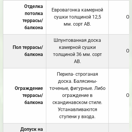
Отделка
Евровагонка камерной
потолка
сушки толщиной 12,5
От
террасы/
мм. сорт АВ.
балкона
Шпунтованная доска
Пол террасы/
камерной сушки
От
балкона
толщиной 36 мм. сорт
АВ.
Перила- строганая
доска. Балясины-
Ограждение
точеные, фигурные. Либо
террасы/
ограждение в
От
балкона
скандинавском стиле.
Устанавливаются
ступени у входа.
Допуск на