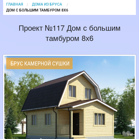
ГЛАВНАЯ
ДОМА ИЗ БРУСА
CURRENT:
ДОМ С БОЛЬШИМ ТАМБУРОМ 8Х6
Проект №117 Дом с большим
тамбуром 8х6
БРУС КАМЕРНОЙ СУШКИ