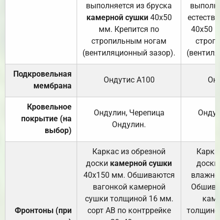
выполняется из бруска
выполня
камерной сушки
40х50
естеств
мм. Крепится по
40х50 м
стропильным ногам
строп
(вентиляционный зазор).
(вентиля
Подкровельная
Ондутис А100
Он
мембрана
Кровельное
Ондулин, Черепица
Ондул
покрытие (на
Ондулин.
выбор)
Каркас из обрезной
Карка
доски
камерной сушки
доски
40х150 мм. Обшиваются
влажно
вагонкой камерной
Обшива
сушки толщиной 16 мм.
каме
Фронтоны (при
сорт АВ по контррейке
толщиной