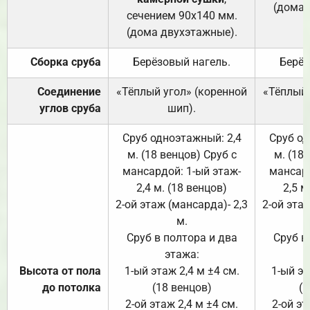
(дома 
сечением 90х140 мм.
(дома двухэтажные).
Сборка сруба
Берёзовый нагель.
Берёз
Соединение
«Тёплый угол» (коренной
«Тёплый 
углов сруба
шип).
Сруб одноэтажный: 2,4
Сруб од
м. (18 венцов) Сруб с
м. (18
мансардой: 1-ый этаж-
мансард
2,4 м. (18 венцов)
2,5 м
2-ой этаж (мансарда)- 2,3
2-ой этаж
м.
Сруб в полтора и два
Сруб в
этажа:
Высота от пола
1-ый этаж 2,4 м ±4 см.
1-ый эт
до потолка
(18 венцов)
(1
2-ой этаж 2,4 м ±4 см.
2-ой эт