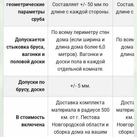
геометрические
Составляет +/- 50 мм по
Составля
параметры
длине с каждой стороны.
длине с 
сруба
По всему периметру стен
Допускается
дома (если ширина и
По всему
стыковка бруса,
длина дома более 6,0
дома (
вагонки и
метров). Вагонки и
длина 
половой доски
доски пола в каждой
отдельной комнате.
Допуски по
+/- 5 мм.
брусу, доске
Доставка комплекта
Достав
материала в радиусе 500
материал
В стоимость
км. от г. Пестова
км. 
включена
Новгородской области и
Новгоро
сборка дома на вашем
сборка