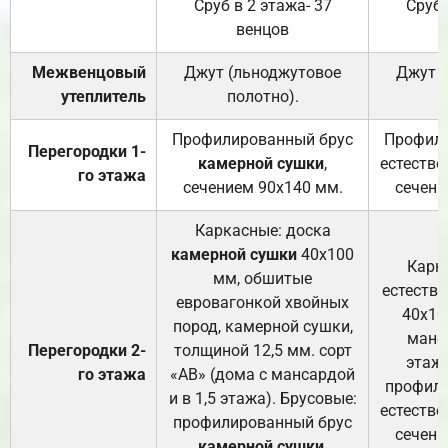
Сруб в 2 этажа- 37
Сруб 
венцов
Межвенцовый
Джут (льноджутовое
Джут 
утеплитель
полотно).
п
Профилированный брус
Профили
Перегородки 1-
камерной сушки
,
естестве
го этажа
сечением 90х140 мм.
сечени
Каркасные: доска
камерной сушки
40х100
Карк
мм, обшитые
естеств
евровагонкой хвойных
40х10
пород, камерной сушки,
манса
Перегородки 2-
толщиной 12,5 мм. сорт
этажа
го этажа
«АВ» (дома с мансардой
профили
и в 1,5 этажа). Брусовые:
естестве
профилированный брус
сечени
камерной сушки
,