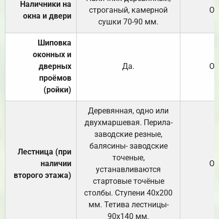
Наличники на
строганый, камерной
От
окна и двери
сушки 70-90 мм.
Шиповка
оконных и
дверных
Да.
От
проёмов
(ройки)
Деревянная, одно или
двухмаршевая. Перила-
заводские резные,
балясины- заводские
Лестница (при
точеные,
наличии
От
устанавливаются
второго этажа)
стартовые точёные
столбы. Ступени 40х200
мм. Тетива лестницы-
90х140 мм.