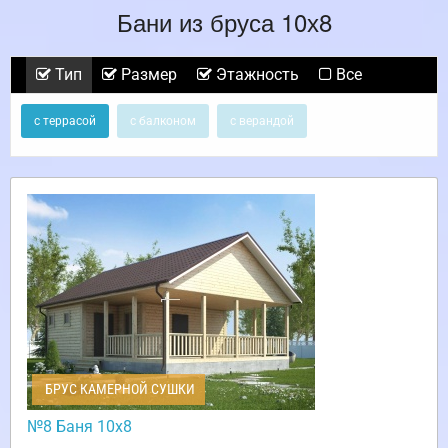
Бани из бруса 10х8
Тип
Размер
Этажность
Все
с террасой
с балконом
с верандой
БРУС КАМЕРНОЙ СУШКИ
№8 Баня 10х8