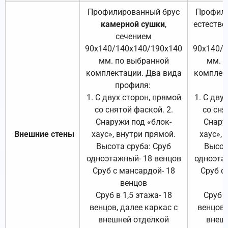
Профилированный брус
Профили
камерной сушки
,
естестве
сечением
с
90х140/140х140/190х140
90х140/
мм. по выбранной
мм. 
комплектации. Два вида
комплек
профиля:
п
1. С двух сторон, прямой
1. С дву
со снятой фаской. 2.
со сня
Снаружи под «блок-
Снару
Внешние стены
хаус», внутри прямой.
хаус», 
Высота сруба: Сруб
Высот
одноэтажный- 18 венцов
одноэта
Сруб с мансардой- 18
Сруб с
венцов
Сруб в 1,5 этажа- 18
Сруб в
венцов, далее каркас с
венцов,
внешней отделкой
внеш