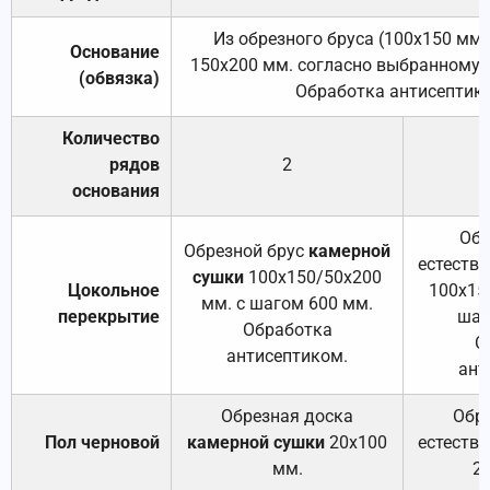
Из обрезного бруса (100х150 мм.
Основание
150х200 мм. согласно выбранному с
(обвязка)
Обработка антисептик
Количество
рядов
2
основания
Обр
Обрезной брус
камерной
естеств
сушки
100х150/50х200
Цокольное
100х15
мм. с шагом 600 мм.
перекрытие
шаг
Обработка
О
антисептиком.
ант
Обрезная доска
Обр
Пол черновой
камерной сушки
20х100
естеств
мм.
2