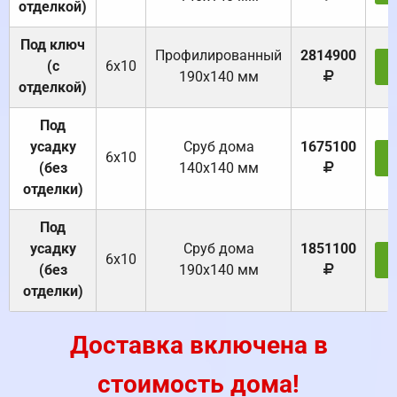
отделкой)
Под ключ
Профилированный
2814900
(с
6х10
З
190х140 мм
отделкой)
Под
усадку
Cруб дома
1675100
6х10
З
(без
140х140 мм
отделки)
Под
усадку
Cруб дома
1851100
6х10
З
(без
190х140 мм
отделки)
Доставка включена в
стоимость дома!