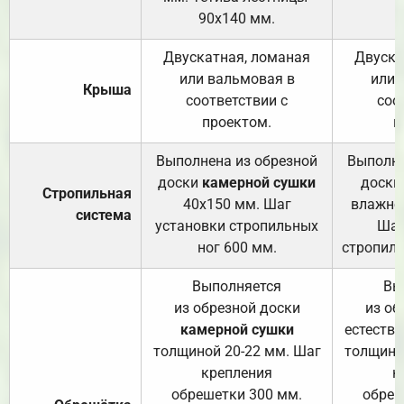
90х140 мм.
Двускатная, ломаная
Двуска
или вальмовая в
или 
Крыша
соответствии с
соо
проектом.
п
Выполнена из обрезной
Выполне
доски
камерной сушки
доски
Стропильная
40х150 мм. Шаг
влажно
система
установки стропильных
Шаг
ног 600 мм.
стропиль
Выполняется
Вы
из обрезной доски
из об
камерной сушки
естеств
толщиной 20-22 мм. Шаг
толщино
крепления
к
обрешетки 300 мм.
обреш