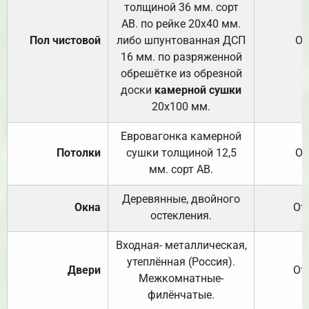
толщиной 36 мм. сорт
АВ. по рейке 20х40 мм.
Пол чистовой
либо шпунтованная ДСП
От
16 мм. по разряженной
обрешётке из обрезной
доски
камерной сушки
20х100 мм.
Евровагонка камерной
Потолки
сушки толщиной 12,5
От
мм. сорт АВ.
Деревянные, двойного
Окна
От
остекления.
Входная- металлическая,
утеплённая (Россия).
Двери
От
Межкомнатные-
филёнчатые.