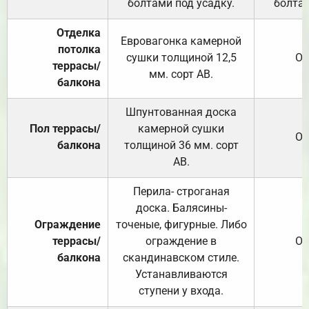
болтами под усадку.
болтам
Отделка
Евровагонка камерной
потолка
сушки толщиной 12,5
От
террасы/
мм. сорт АВ.
балкона
Шпунтованная доска
Пол террасы/
камерной сушки
От
балкона
толщиной 36 мм. сорт
АВ.
Перила- строганая
доска. Балясины-
Ограждение
точеные, фигурные. Либо
террасы/
ограждение в
От
балкона
скандинавском стиле.
Устанавливаются
ступени у входа.