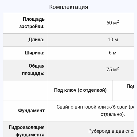
Комплектация
Площадь
2
60 м
застройки:
Длина:
10 м
Ширина:
6 м
Общая
2
75 м
площадь:
Под 
Под ключ (с отделкой)
Свайно-винтовой или ж/б сваи (р
Фундамент
отдельно).
Гидроизоляция
Рубероид в два слоя
фундамента