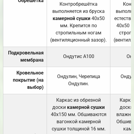
Обрешётка
Контробрешётка
Конт
выполняется из бруска
выполня
камерной сушки
40х50
естеств
мм. Крепится по
40х50 м
стропильным ногам
строп
(вентиляционный зазор).
(вентиля
Подкровельная
Ондутис А100
Он
мембрана
Кровельное
Ондулин, Черепица
Ондул
покрытие (на
Ондулин.
выбор)
Каркас из обрезной
Карка
доски
камерной сушки
доски
40х150 мм. Обшиваются
влажно
вагонкой камерной
Обшива
сушки толщиной 16 мм.
каме