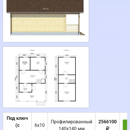
Под ключ
Профилированный
2566100
(с
6х10
З
140х140 мм