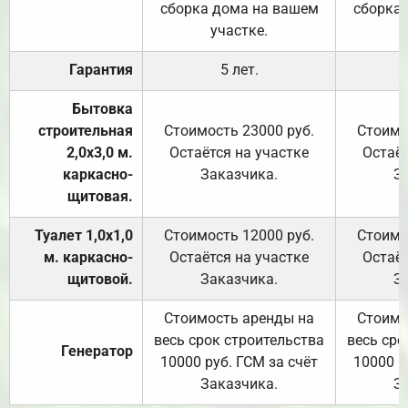
сборка дома на вашем
сборка
участке.
Гарантия
5 лет.
Бытовка
строительная
Стоимость 23000 руб.
Стоимо
2,0х3,0 м.
Остаётся на участке
Остаёт
каркасно-
Заказчика.
З
щитовая.
Туалет 1,0х1,0
Стоимость 12000 руб.
Стоимо
м. каркасно-
Остаётся на участке
Остаёт
щитовой.
Заказчика.
З
Стоимость аренды на
Стоимо
весь срок строительства
весь сро
Генератор
10000 руб. ГСМ за счёт
10000 р
Заказчика.
З