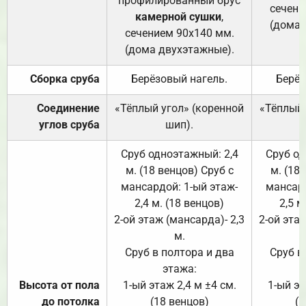
профилированный брус
сечени
камерной сушки
,
(дома 
сечением 90х140 мм.
(дома двухэтажные).
Сборка сруба
Берёзовый нагель.
Берёз
Соединение
«Тёплый угол» (коренной
«Тёплый 
углов сруба
шип).
Сруб одноэтажный: 2,4
Сруб од
м. (18 венцов) Сруб с
м. (18
мансардой: 1-ый этаж-
мансард
2,4 м. (18 венцов)
2,5 м
2-ой этаж (мансарда)- 2,3
2-ой этаж
м.
Сруб в полтора и два
Сруб в
этажа:
Высота от пола
1-ый этаж 2,4 м ±4 см.
1-ый эт
до потолка
(18 венцов)
(1