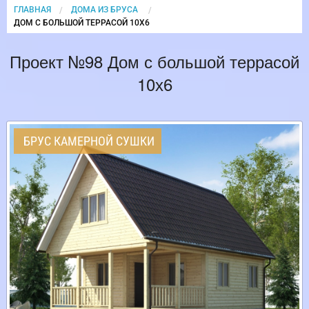
ГЛАВНАЯ
ДОМА ИЗ БРУСА
CURRENT:
ДОМ С БОЛЬШОЙ ТЕРРАСОЙ 10Х6
Проект №98 Дом с большой террасой
10х6
БРУС КАМЕРНОЙ СУШКИ