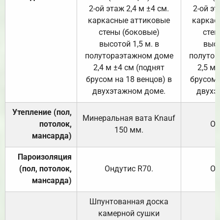
2-ой этаж 2,4 м ±4 см.
2-ой эт
каркасные аттиковые
каркас
стены (боковые)
стен
высотой 1,5 м. в
высо
полутораэтажном доме
полутор
2,4 м ±4 см (поднят
2,5 м 
брусом на 18 венцов) в
брусом 
двухэтажном доме.
двухэ
Утепление (пол,
Минеральная вата
Knauf
потолок,
От
150
мм.
мансарда)
Пароизоляция
(пол, потолок,
Ондутис
R70
.
От
мансарда)
Шпунтованная доска
камерной сушки