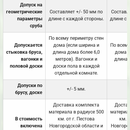
Допуск на
геометрические
Составляет +/- 50 мм по
Составля
параметры
длине с каждой стороны.
длине с 
сруба
По всему периметру стен
Допускается
дома (если ширина и
По всему
стыковка бруса,
длина дома более 6,0
дома (
вагонки и
метров). Вагонки и
длина 
половой доски
доски пола в каждой
отдельной комнате.
Допуски по
+/- 5 мм.
брусу, доске
Доставка комплекта
Достав
материала в радиусе 500
материал
В стоимость
км. от г. Пестова
км. 
включена
Новгородской области и
Новгоро