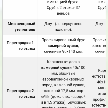
имитацией бруса.
имит
Сруб в 2 этажа- 37
Сруб 
венцов
Межвенцовый
Джут (льноджутовое
Джут 
утеплитель
полотно).
п
Профилированный брус
Профили
Перегородки 1-
камерной сушки
,
естестве
го этажа
сечением 90х140 мм.
сечени
Каркасные: доска
камерной сушки
40х100
Карк
мм, обшитые
естеств
евровагонкой хвойных
40х10
пород, камерной сушки,
манса
Перегородки 2-
толщиной 12,5 мм. сорт
этажа
го этажа
«АВ» (дома с мансардой
профили
и в 1,5 этажа). Брусовые:
естестве