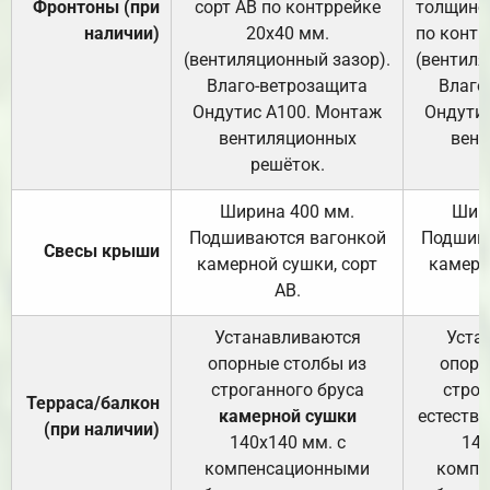
Фронтоны (при
сорт АВ по контррейке
толщиной
наличии)
20х40 мм.
по контр
(вентиляционный зазор).
(вентиля
Влаго-ветрозащита
Влаго
Ондутис А100. Монтаж
Ондути
вентиляционных
вент
решёток.
Ширина 400 мм.
Шир
Подшиваются вагонкой
Подшива
Свесы крыши
камерной сушки, сорт
камерн
АВ.
Устанавливаются
Уста
опорные столбы из
опорн
строганного бруса
строг
Терраса/балкон
камерной сушки
естеств
(при наличии)
140х140 мм. с
140
компенсационными
компе