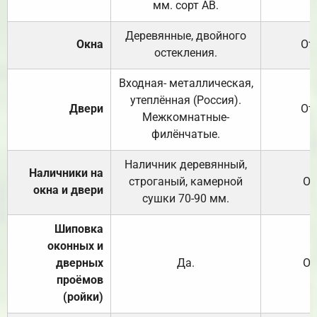
мм. сорт АВ.
Деревянные, двойного
Окна
От
остекления.
Входная- металлическая,
утеплённая (Россия).
Двери
От
Межкомнатные-
филёнчатые.
Наличник деревянный,
Наличники на
строганый, камерной
От
окна и двери
сушки 70-90 мм.
Шиповка
оконных и
дверных
Да.
От
проёмов
(ройки)