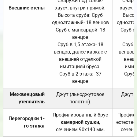
Снаружи под «блок-
Снару
Внешние стены
хаус», внутри прямой.
хаус», 
Высота сруба: Сруб
Высот
одноэтажный- 18 венцов
одноэта
Сруб с мансардой- 18
Сруб с
венцов
Сруб в 1,5 этажа- 18
Сруб в
венцов, далее каркас с
венцов,
внешней отделкой
внеш
имитацией бруса.
имит
Сруб в 2 этажа- 37
Сруб 
венцов
Межвенцовый
Джут (льноджутовое
Джут 
утеплитель
полотно).
п
Профилированный брус
Профили
Перегородки 1-
камерной сушки
,
естестве
го этажа
сечением 90х140 мм.
сечени