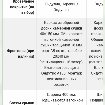
Кровельное
Ондулин, Черепица
Ондул
покрытие (на
Ондулин.
выбор)
Каркас из обрезной
Карка
доски
камерной сушки
доски
40х150 мм. Обшиваются
влажно
вагонкой камерной
Обшива
сушки толщиной 16 мм.
каме
Фронтоны (при
сорт АВ по контррейке
толщиной
наличии)
20х40 мм.
по контр
(вентиляционный зазор).
(вентиля
Влаго-ветрозащита
Влаго
Ондутис А100. Монтаж
Ондути
вентиляционных
вент
решёток.
Ширина 400 мм.
Шир
Подшиваются вагонкой
Подшива
Свесы крыши