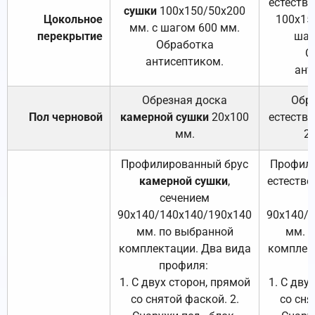
естеств
сушки
100х150/50х200
Цокольное
100х15
мм. с шагом 600 мм.
перекрытие
шаг
Обработка
О
антисептиком.
ант
Обрезная доска
Обр
Пол черновой
камерной сушки
20х100
естеств
мм.
2
Профилированный брус
Профили
камерной сушки
,
естестве
сечением
с
90х140/140х140/190х140
90х140/
мм. по выбранной
мм. 
комплектации. Два вида
комплек
профиля:
п
1. С двух сторон, прямой
1. С дву
со снятой фаской. 2.
со сня