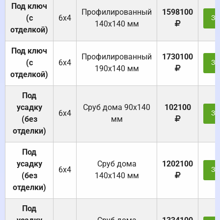
Под ключ
Профилированный
1598100
(с
6х4
За
140х140 мм
отделкой)
Под ключ
Профилированный
1730100
(с
6х4
За
190х140 мм
отделкой)
Под
усадку
Cруб дома 90x140
102100
6х4
За
(без
мм
отделки)
Под
усадку
Cруб дома
1202100
6х4
За
(без
140х140 мм
отделки)
Под