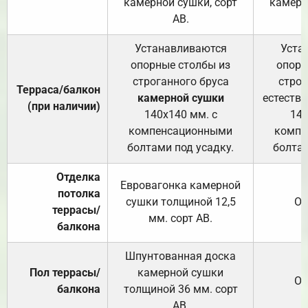
камерной сушки, сорт
камерн
АВ.
Устанавливаются
Уста
опорные столбы из
опорн
строганного бруса
строг
Терраса/балкон
камерной сушки
естеств
(при наличии)
140х140 мм. с
140
компенсационными
компе
болтами под усадку.
болтам
Отделка
Евровагонка камерной
потолка
сушки толщиной 12,5
От
террасы/
мм. сорт АВ.
балкона
Шпунтованная доска
Пол террасы/
камерной сушки
От
балкона
толщиной 36 мм. сорт
АВ.