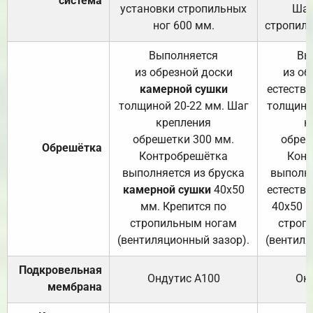
система
установки стропильных
Шаг
ног 600 мм.
стропиль
Выполняется
Вы
из обрезной доски
из об
камерной сушки
естеств
толщиной 20-22 мм. Шаг
толщино
крепления
к
обрешетки 300 мм.
обреш
Обрешётка
Контробрешётка
Конт
выполняется из бруска
выполня
камерной сушки
40х50
естеств
мм. Крепится по
40х50 м
стропильным ногам
строп
(вентиляционный зазор).
(вентиля
Подкровельная
Ондутис А100
Он
мембрана