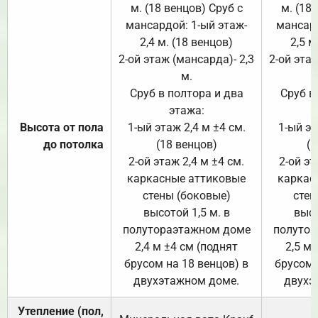
м. (18 венцов) Сруб с
м. (18
мансардой: 1-ый этаж-
мансард
2,4 м. (18 венцов)
2,5 м
2-ой этаж (мансарда)- 2,3
2-ой этаж
м.
Сруб в полтора и два
Сруб в
этажа:
Высота от пола
1-ый этаж 2,4 м ±4 см.
1-ый эт
до потолка
(18 венцов)
(1
2-ой этаж 2,4 м ±4 см.
2-ой эт
каркасные аттиковые
каркас
стены (боковые)
стен
высотой 1,5 м. в
высо
полутораэтажном доме
полутор
2,4 м ±4 см (поднят
2,5 м 
брусом на 18 венцов) в
брусом 
двухэтажном доме.
двухэ
Утепление (пол,