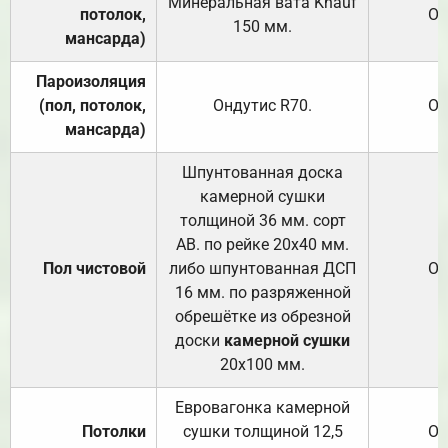
Минеральная вата
Knauf
потолок,
От
150
мм.
мансарда)
Пароизоляция
(пол, потолок,
Ондутис
R70
.
От
мансарда)
Шпунтованная доска
камерной сушки
толщиной 36 мм. сорт
АВ. по рейке 20х40 мм.
Пол чистовой
либо шпунтованная ДСП
От
16 мм. по разряженной
обрешётке из обрезной
доски
камерной сушки
20х100 мм.
Евровагонка камерной
Потолки
сушки толщиной 12,5
От