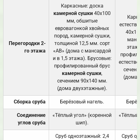
Каркасные: доска
камерной сушки
40х100
Карк
мм, обшитые
естеств
евровагонкой хвойных
40х10
пород, камерной сушки,
манса
Перегородки 2-
толщиной 12,5 мм. сорт
этажа
го этажа
«АВ» (дома с мансардой
профили
и в 1,5 этажа). Брусовые:
естестве
профилированный брус
сечени
камерной сушки
,
(дома 
сечением 90х140 мм.
(дома двухэтажные).
Сборка сруба
Берёзовый нагель.
Берёз
Соединение
«Тёплый угол» (коренной
«Тёплый 
углов сруба
шип).
Сруб одноэтажный: 2,4
Сруб од