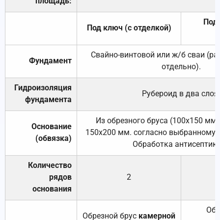
площадь:
Под 
Под ключ (с отделкой)
Свайно-винтовой или ж/б сваи (р
Фундамент
отдельно).
Гидроизоляция
Рубероид в два слоя
фундамента
Из обрезного бруса (100х150 мм.
Основание
150х200 мм. согласно выбранному с
(обвязка)
Обработка антисептик
Количество
рядов
2
основания
Обр
Обрезной брус
камерной