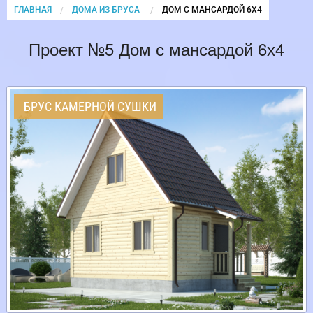
ГЛАВНАЯ
ДОМА ИЗ БРУСА
CURRENT:
ДОМ С МАНСАРДОЙ 6Х4
Проект №5 Дом с мансардой 6х4
БРУС КАМЕРНОЙ СУШКИ