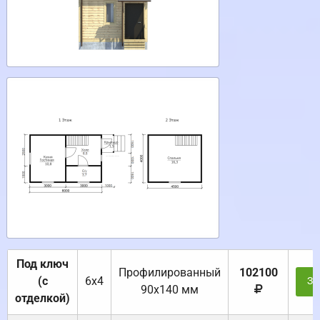
Под ключ
Профилированный
102100
(с
6х4
За
90х140 мм
отделкой)