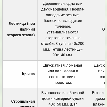
Деревянная, одно или
двухмаршевая. Перила-
заводские резные,
балясины- заводские
Лестница (при
точеные,
наличии
От
устанавливаются
второго этажа)
стартовые точёные
столбы. Ступени 40х200
мм. Тетива лестницы-
90х140 мм.
Двускатная, ломаная
Двуска
или вальмовая в
или 
Крыша
соответствии с
соо
проектом.
п
Выполнена из обрезной
Выполне
доски
камерной сушки
доски
Стропильная
40х150 мм. Шаг
влажно