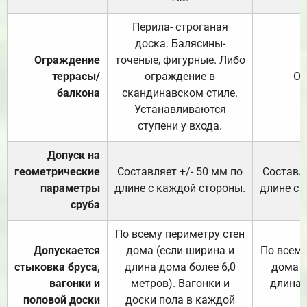
Перила- строганая
доска. Балясины-
Ограждение
точеные, фигурные. Либо
террасы/
ограждение в
От
балкона
скандинавском стиле.
Устанавливаются
ступени у входа.
Допуск на
геометрические
Составляет +/- 50 мм по
Составля
параметры
длине с каждой стороны.
длине с 
сруба
По всему периметру стен
Допускается
дома (если ширина и
По всему
стыковка бруса,
длина дома более 6,0
дома (
вагонки и
метров). Вагонки и
длина 
половой доски
доски пола в каждой