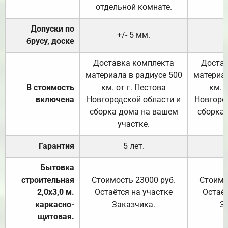
отдельной комнате.
Допуски по
+/- 5 мм.
брусу, доске
Доставка комплекта
Достав
материала в радиусе 500
материал
В стоимость
км. от г. Пестова
км. 
включена
Новгородской области и
Новгоро
сборка дома на вашем
сборка
участке.
Гарантия
5 лет.
Бытовка
строительная
Стоимость 23000 руб.
Стоимо
2,0х3,0 м.
Остаётся на участке
Остаёт
каркасно-
Заказчика.
З
щитовая.