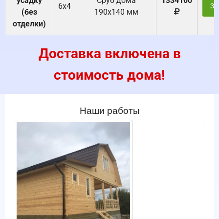
усадку
Cруб дома
1334100
6х4
За
(без
190х140 мм
отделки)
Доставка включена в
стоимость дома!
Наши работы