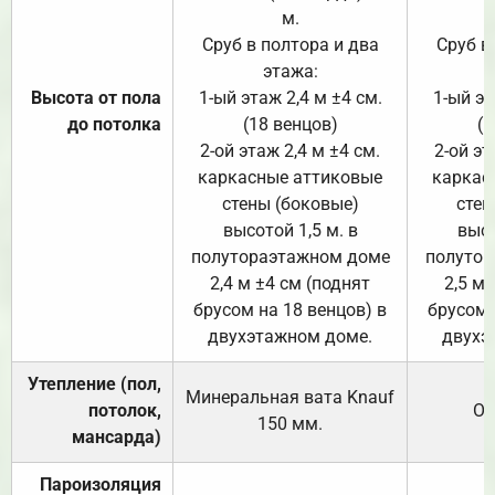
м.
Сруб в полтора и два
Сруб в
этажа:
Высота от пола
1-ый этаж 2,4 м ±4 см.
1-ый эт
до потолка
(18 венцов)
(1
2-ой этаж 2,4 м ±4 см.
2-ой эт
каркасные аттиковые
каркас
стены (боковые)
стен
высотой 1,5 м. в
высо
полутораэтажном доме
полутор
2,4 м ±4 см (поднят
2,5 м 
брусом на 18 венцов) в
брусом 
двухэтажном доме.
двухэ
Утепление (пол,
Минеральная вата
Knauf
потолок,
От
150
мм.
мансарда)
Пароизоляция