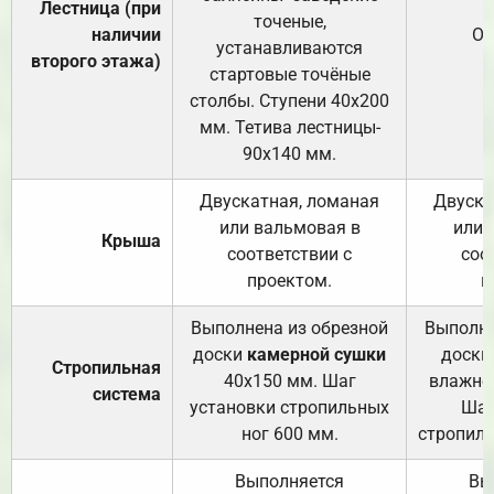
Лестница (при
точеные,
наличии
От
устанавливаются
второго этажа)
стартовые точёные
столбы. Ступени 40х200
мм. Тетива лестницы-
90х140 мм.
Двускатная, ломаная
Двуска
или вальмовая в
или 
Крыша
соответствии с
соо
проектом.
п
Выполнена из обрезной
Выполне
доски
камерной сушки
доски
Стропильная
40х150 мм. Шаг
влажно
система
установки стропильных
Шаг
ног 600 мм.
стропиль
Выполняется
Вы