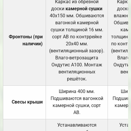
Каркас из обрезной
Карка
доски
камерной сушки
доски
40х150 мм. Обшиваются
влажно
вагонкой камерной
Обшива
сушки толщиной 16 мм.
каме
Фронтоны (при
сорт АВ по контррейке
толщиной
наличии)
20х40 мм.
по контр
(вентиляционный зазор).
(вентиля
Влаго-ветрозащита
Влаго
Ондутис А100. Монтаж
Ондути
вентиляционных
вент
решёток.
Ширина 400 мм.
Шир
Подшиваются вагонкой
Подшива
Свесы крыши
камерной сушки, сорт
камерн
АВ.
Устанавливаются
Уста