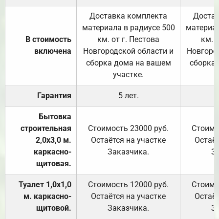
Доставка комплекта
Достав
материала в радиусе 500
материал
В стоимость
км. от г. Пестова
км. 
включена
Новгородской области и
Новгоро
сборка дома на вашем
сборка
участке.
Гарантия
5 лет.
Бытовка
строительная
Стоимость 23000 руб.
Стоимо
2,0х3,0 м.
Остаётся на участке
Остаёт
каркасно-
Заказчика.
З
щитовая.
Туалет 1,0х1,0
Стоимость 12000 руб.
Стоимо
м. каркасно-
Остаётся на участке
Остаёт
щитовой.
Заказчика.
З