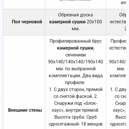
ант
Обрезная доска
Обр
Пол черновой
камерной сушки
20х100
естеств
мм.
2
Профилированный брус
Профили
камерной сушки
,
естестве
сечением
с
90х140/140х140/190х140
90х140/
мм. по выбранной
мм. 
комплектации. Два вида
комплек
профиля:
п
1. С двух сторон, прямой
1. С дву
со снятой фаской. 2.
со сня
Снаружи под «блок-
Снару
Внешние стены
хаус», внутри прямой.
хаус», 
Высота сруба: Сруб
Высот
одноэтажный- 18 венцов
одноэта