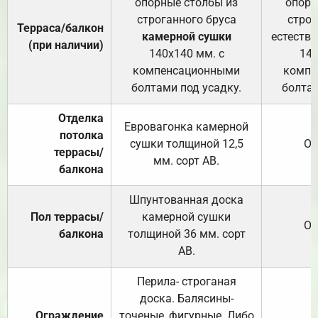
опорные столбы из
опорн
строганного бруса
строг
Терраса/балкон
камерной сушки
естеств
(при наличии)
140х140 мм. с
140
компенсационными
компе
болтами под усадку.
болтам
Отделка
Евровагонка камерной
потолка
сушки толщиной 12,5
От
террасы/
мм. сорт АВ.
балкона
Шпунтованная доска
Пол террасы/
камерной сушки
От
балкона
толщиной 36 мм. сорт
АВ.
Перила- строганая
доска. Балясины-
Ограждение
точеные, фигурные. Либо