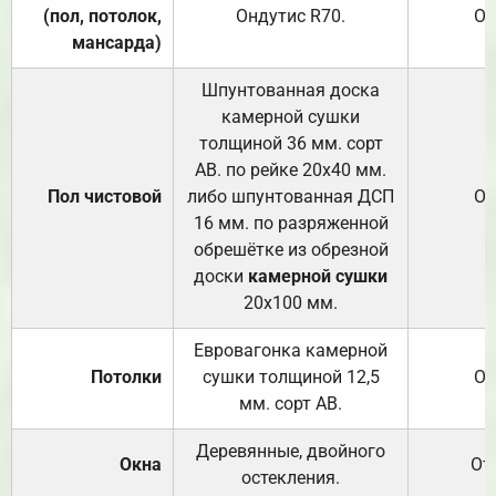
(пол, потолок,
Ондутис
R70
.
От
мансарда)
Шпунтованная доска
камерной сушки
толщиной 36 мм. сорт
АВ. по рейке 20х40 мм.
Пол чистовой
либо шпунтованная ДСП
От
16 мм. по разряженной
обрешётке из обрезной
доски
камерной сушки
20х100 мм.
Евровагонка камерной
Потолки
сушки толщиной 12,5
От
мм. сорт АВ.
Деревянные, двойного
Окна
От
остекления.