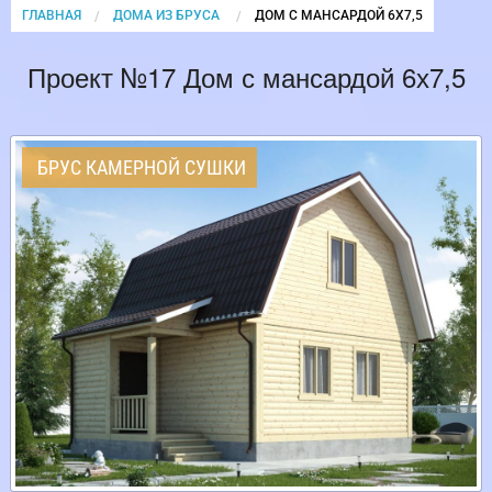
ГЛАВНАЯ
ДОМА ИЗ БРУСА
CURRENT:
ДОМ С МАНСАРДОЙ 6Х7,5
Проект №17 Дом с мансардой 6х7,5
БРУС КАМЕРНОЙ СУШКИ