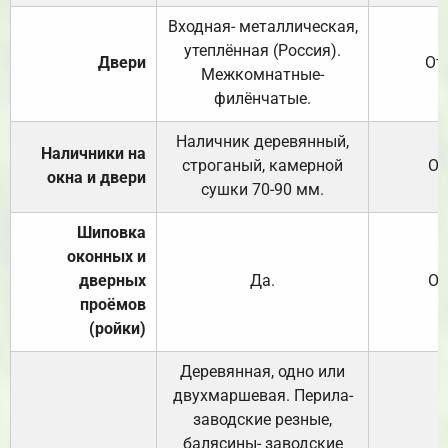
Входная- металлическая,
утеплённая (Россия).
Двери
От
Межкомнатные-
филёнчатые.
Наличник деревянный,
Наличники на
строганый, камерной
От
окна и двери
сушки 70-90 мм.
Шиповка
оконных и
дверных
Да.
От
проёмов
(ройки)
Деревянная, одно или
двухмаршевая. Перила-
заводские резные,
балясины- заводские