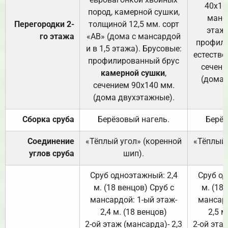
40х10
пород, камерной сушки,
манса
Перегородки 2-
толщиной 12,5 мм. сорт
этажа
го этажа
«АВ» (дома с мансардой
профили
и в 1,5 этажа). Брусовые:
естестве
профилированный брус
сечени
камерной сушки
,
(дома 
сечением 90х140 мм.
(дома двухэтажные).
Сборка сруба
Берёзовый нагель.
Берёз
Соединение
«Тёплый угол» (коренной
«Тёплый 
углов сруба
шип).
Сруб одноэтажный: 2,4
Сруб од
м. (18 венцов) Сруб с
м. (18
мансардой: 1-ый этаж-
мансард
2,4 м. (18 венцов)
2,5 м
2-ой этаж (мансарда)- 2,3
2-ой этаж