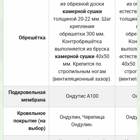
из обрезной доски
из об
камерной сушки
естеств
толщиной 20-22 мм. Шаг
толщино
крепления
к
обрешетки 300 мм.
обреш
Обрешётка
Контробрешётка
Конт
выполняется из бруска
выполня
камерной сушки
40х50
естеств
мм. Крепится по
40х50 м
стропильным ногам
строп
(вентиляционный зазор).
(вентиля
Подкровельная
Ондутис А100
Он
мембрана
Кровельное
Ондулин, Черепица
Ондул
покрытие (на
Ондулин.
выбор)