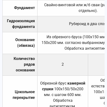
Свайно-винтовой или ж/б сваи (р
Фундамент
отдельно).
Гидроизоляция
Рубероид в два слоя
фундамента
Из обрезного бруса (100х150 мм.
Основание
150х200 мм. согласно выбранному с
(обвязка)
Обработка антисептик
Количество
рядов
2
основания
Обр
Обрезной брус
камерной
естеств
сушки
100х150/50х200
Цокольное
100х15
мм. с шагом 600 мм.
перекрытие
шаг
Обработка
О
антисептиком.