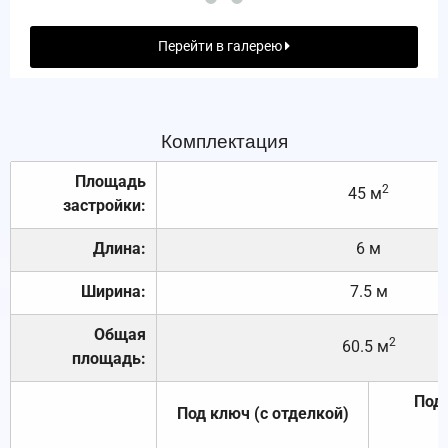
Перейти в галерею
Комплектация
Площадь
2
45 м
застройки:
Длина:
6 м
Ширина:
7.5 м
Общая
2
60.5 м
площадь:
Под 
Под ключ (с отделкой)