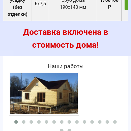
усадку
Cруб дома
1708100
6х7,5
(без
190х140 мм
отделки)
Доставка включена в
стоимость дома!
Наши работы