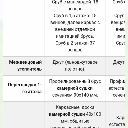
Сруб с мансардой- 18
Сруб с
венцов
Сруб в 1,5 этажа- 18
Сруб в
венцов, далее каркас с
венцов,
внешней отделкой
внеш
имитацией бруса.
имит
Сруб в 2 этажа- 37
Сруб 
венцов
Межвенцовый
Джут (льноджутовое
Джут 
утеплитель
полотно).
п
Профилированный брус
Профили
Перегородки 1-
камерной сушки
,
естестве
го этажа
сечением 90х140 мм.
сечени
Каркасные: доска
камерной сушки
40х100
Карк
мм, обшитые
естеств
евровагонкой хвойных