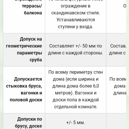
террасы/
ограждение в
От
балкона
скандинавском стиле.
Устанавливаются
ступени у входа.
Допуск на
геометрические
Составляет +/- 50 мм по
Составля
параметры
длине с каждой стороны.
длине с 
сруба
По всему периметру стен
Допускается
дома (если ширина и
По всему
стыковка бруса,
длина дома более 6,0
дома (
вагонки и
метров). Вагонки и
длина 
половой доски
доски пола в каждой
отдельной комнате.
Допуски по
+/- 5 мм.
брусу, доске