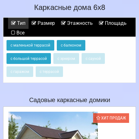
Каркасные дома 6х8
Тип
Размер
Этажность
Площадь
Все
с маленькой террасой
с балконом
с большой террасой
с эркером
с сауной
с гаражом
с террасой
Садовые каркасные домики
ХИТ ПРОДАЖ