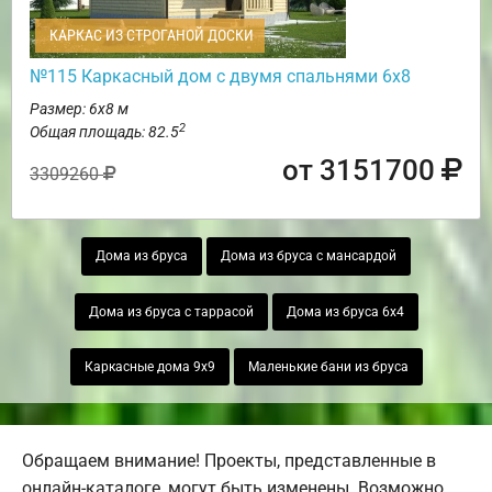
КАРКАС ИЗ СТРОГАНОЙ ДОСКИ
№115 Каркасный дом с двумя спальнями 6х8
Размер: 6х8 м
2
Общая площадь: 82.5
от 3151700
3309260
Дома из бруса
Дома из бруса с мансардой
Дома из бруса с таррасой
Дома из бруса 6х4
Каркасные дома 9х9
Маленькие бани из бруса
Обращаем внимание! Проекты, представленные в
онлайн-каталоге, могут быть изменены. Возможно