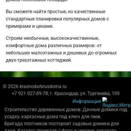
Вы сможете найти простые, но качественные
стандартные планировки популярных домов с
примерами и ценами.
Строим необычные, высококачественные,
комфортные дома различных размеров: от
небольших малоэтажных и дешевых до огромных
двух-трехэтажных коттеджей.
© 2026 krasnodarbrusdoma.ru
+7 921 027-89-78; г. Краснодар, ул. Тургенева, 109
Информация
Строительство деревянных домов: Дачные домики под
усадку, каркасные дома под ключ для пмж.
Бригада плотников постороит садовые домики для
дачи. Каталог проектов с фото и ценами: заказать