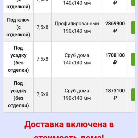
140х140 мм
отделкой)
Под ключ
Профилированный
2869900
(с
7,5х8
190х140 мм
отделкой)
Под
усадку
Cруб дома
1708100
7,5х8
(без
140х140 мм
отделки)
Под
усадку
Cруб дома
1873100
7,5х8
(без
190х140 мм
отделки)
Доставка включена в
стоимость дома!