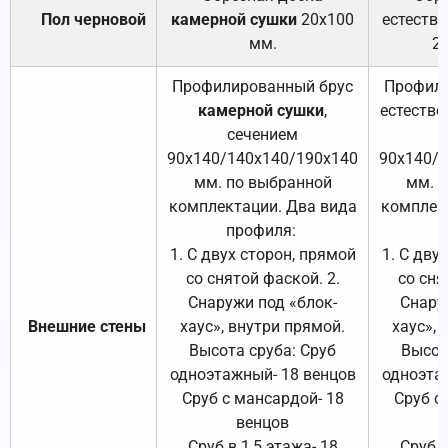
Пол черновой
камерной сушки
20х100
естеств
мм.
2
Профилированный брус
Профили
камерной сушки
,
естестве
сечением
с
90х140/140х140/190х140
90х140/
мм. по выбранной
мм. 
комплектации. Два вида
комплек
профиля:
п
1. С двух сторон, прямой
1. С дву
со снятой фаской. 2.
со сня
Снаружи под «блок-
Снару
Внешние стены
хаус», внутри прямой.
хаус», 
Высота сруба: Сруб
Высот
одноэтажный- 18 венцов
одноэта
Сруб с мансардой- 18
Сруб с
венцов
Сруб в 1,5 этажа- 18
Сруб в