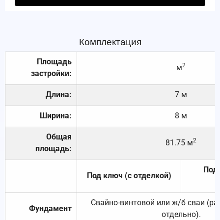
Комплектация
Площадь
2
м
застройки:
Длина:
7 м
Ширина:
8 м
Общая
2
81.75 м
площадь:
Под 
Под ключ (с отделкой)
Свайно-винтовой или ж/б сваи (р
Фундамент
отдельно).