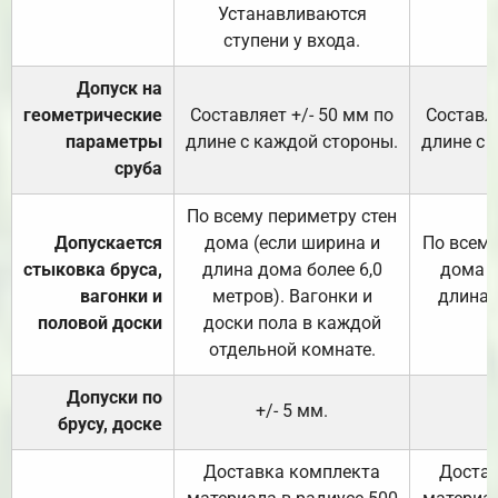
Устанавливаются
ступени у входа.
Допуск на
геометрические
Составляет +/- 50 мм по
Составля
параметры
длине с каждой стороны.
длине с 
сруба
По всему периметру стен
Допускается
дома (если ширина и
По всему
стыковка бруса,
длина дома более 6,0
дома (
вагонки и
метров). Вагонки и
длина 
половой доски
доски пола в каждой
отдельной комнате.
Допуски по
+/- 5 мм.
брусу, доске
Доставка комплекта
Достав