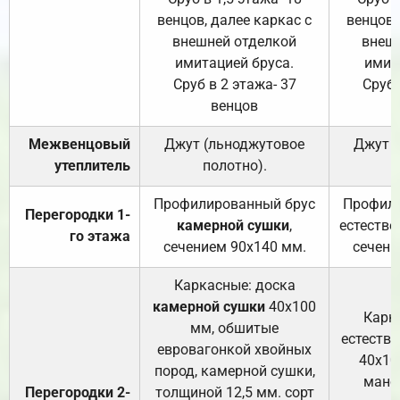
венцов, далее каркас с
венцов,
внешней отделкой
внеш
имитацией бруса.
имит
Сруб в 2 этажа- 37
Сруб 
венцов
Межвенцовый
Джут (льноджутовое
Джут 
утеплитель
полотно).
п
Профилированный брус
Профили
Перегородки 1-
камерной сушки
,
естестве
го этажа
сечением 90х140 мм.
сечени
Каркасные: доска
камерной сушки
40х100
Карк
мм, обшитые
естеств
евровагонкой хвойных
40х10
пород, камерной сушки,
манса
Перегородки 2-
толщиной 12,5 мм. сорт