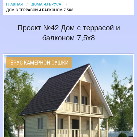
ГЛАВНАЯ
ДОМА ИЗ БРУСА
CURRENT:
ДОМ С ТЕРРАСОЙ И БАЛКОНОМ 7,5Х8
Проект №42 Дом с террасой и
балконом 7,5х8
БРУС КАМЕРНОЙ СУШКИ