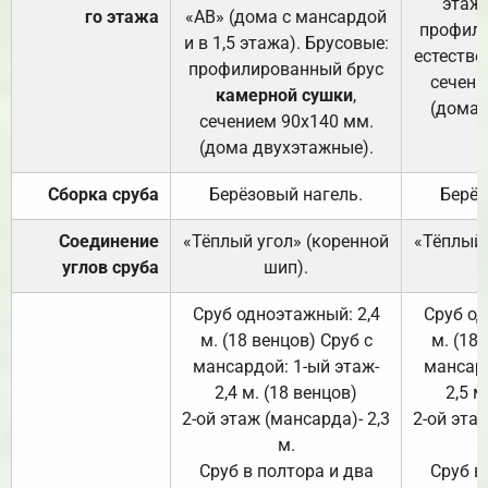
этажа
го этажа
«АВ» (дома с мансардой
профили
и в 1,5 этажа). Брусовые:
естестве
профилированный брус
сечени
камерной сушки
,
(дома 
сечением 90х140 мм.
(дома двухэтажные).
Сборка сруба
Берёзовый нагель.
Берёз
Соединение
«Тёплый угол» (коренной
«Тёплый 
углов сруба
шип).
Сруб одноэтажный: 2,4
Сруб од
м. (18 венцов) Сруб с
м. (18
мансардой: 1-ый этаж-
мансард
2,4 м. (18 венцов)
2,5 м
2-ой этаж (мансарда)- 2,3
2-ой этаж
м.
Сруб в полтора и два
Сруб в