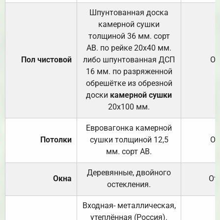
Шпунтованная доска
камерной сушки
толщиной 36 мм. сорт
АВ. по рейке 20х40 мм.
Пол чистовой
либо шпунтованная ДСП
От
16 мм. по разряженной
обрешётке из обрезной
доски
камерной сушки
20х100 мм.
Евровагонка камерной
Потолки
сушки толщиной 12,5
От
мм. сорт АВ.
Деревянные, двойного
Окна
От
остекления.
Входная- металлическая,
утеплённая (Россия).