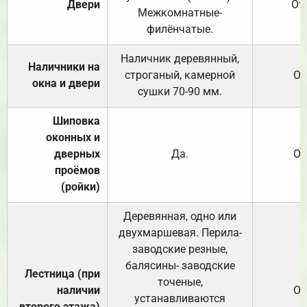
Двери
От
Межкомнатные-
филёнчатые.
Наличник деревянный,
Наличники на
строганый, камерной
От
окна и двери
сушки 70-90 мм.
Шиповка
оконных и
дверных
Да.
От
проёмов
(ройки)
Деревянная, одно или
двухмаршевая. Перила-
заводские резные,
балясины- заводские
Лестница (при
точеные,
наличии
От
устанавливаются
второго этажа)