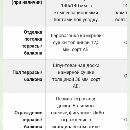
(при наличии)
140х140 мм. с
140
компенсационными
компе
болтами под усадку.
болтам
Отделка
Евровагонка камерной
потолка
сушки толщиной 12,5
От
террасы/
мм. сорт АВ.
балкона
Шпунтованная доска
Пол террасы/
камерной сушки
От
балкона
толщиной 36 мм. сорт
АВ.
Перила- строганая
доска. Балясины-
Ограждение
точеные, фигурные. Либо
террасы/
ограждение в
От
балкона
скандинавском стиле.