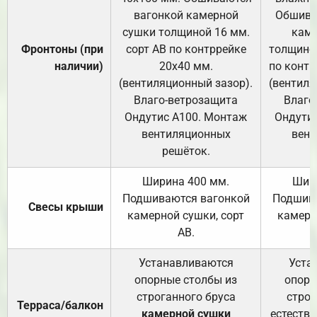
вагонкой камерной
Обшива
сушки толщиной 16 мм.
каме
Фронтоны (при
сорт АВ по контррейке
толщиной
наличии)
20х40 мм.
по контр
(вентиляционный зазор).
(вентиля
Влаго-ветрозащита
Влаго
Ондутис А100. Монтаж
Ондути
вентиляционных
вент
решёток.
Ширина 400 мм.
Шир
Подшиваются вагонкой
Подшива
Свесы крыши
камерной сушки, сорт
камерн
АВ.
Устанавливаются
Уста
опорные столбы из
опорн
строганного бруса
строг
Терраса/балкон
камерной сушки
естеств