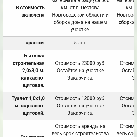
материала в радиусе 500
материал
В стоимость
км. от г. Пестова
км. 
включена
Новгородской области и
Новгоро
сборка дома на вашем
сборка
участке.
Гарантия
5 лет.
Бытовка
строительная
Стоимость 23000 руб.
Стоимо
2,0х3,0 м.
Остаётся на участке
Остаёт
каркасно-
Заказчика.
З
щитовая.
Туалет 1,0х1,0
Стоимость 12000 руб.
Стоимо
м. каркасно-
Остаётся на участке
Остаёт
щитовой.
Заказчика.
З
Стоимость аренды на
Стоимо
весь срок строительства
весь сро