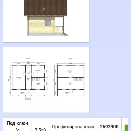
Под ключ
Профилированный
2693900
(с
7,5х8