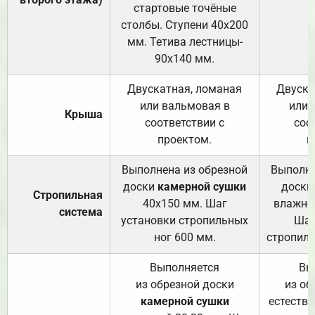
стартовые точёные
столбы. Ступени 40х200
мм. Тетива лестницы-
90х140 мм.
Двускатная, ломаная
Двуска
или вальмовая в
или 
Крыша
соответствии с
соо
проектом.
п
Выполнена из обрезной
Выполне
доски
камерной сушки
доски
Стропильная
40х150 мм. Шаг
влажно
система
установки стропильных
Шаг
ног 600 мм.
стропиль
Выполняется
Вы
из обрезной доски
из об
камерной сушки
естеств