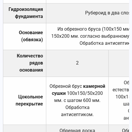
Гидроизоляция
Рубероид в два слоя
фундамента
Из обрезного бруса (100х150 мм.
Основание
150х200 мм. согласно выбранному с
(обвязка)
Обработка антисептик
Количество
рядов
2
основания
Обр
Обрезной брус
камерной
естеств
сушки
100х150/50х200
Цокольное
100х15
мм. с шагом 600 мм.
перекрытие
шаг
Обработка
О
антисептиком.
ант
Обрезная доска
Обр