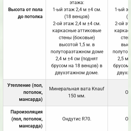
этажа:
Высота от пола
1-ый этаж 2,4 м ±4 см.
1-ый эт
до потолка
(18 венцов)
(1
2-ой этаж 2,4 м ±4 см.
2-ой эт
каркасные аттиковые
каркас
стены (боковые)
стен
высотой 1,5 м. в
высо
полутораэтажном доме
полутор
2,4 м ±4 см (поднят
2,5 м 
брусом на 18 венцов) в
брусом 
двухэтажном доме.
двухэ
Утепление (пол,
Минеральная вата
Knauf
потолок,
От
150
мм.
мансарда)
Пароизоляция
(пол, потолок,
Ондутис
R70
.
От
мансарда)