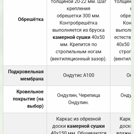
толщиной 20-22 мм. Шаг
толщино
крепления
к
обрешетки 300 мм.
обреш
Обрешётка
Контробрешётка
Конт
выполняется из бруска
выполня
камерной сушки
40х50
естеств
мм. Крепится по
40х50 м
стропильным ногам
строп
(вентиляционный зазор).
(вентиля
Подкровельная
Ондутис А100
Он
мембрана
Кровельное
Ондулин, Черепица
Ондул
покрытие (на
Ондулин.
выбор)
Каркас из обрезной
Карка
доски
камерной сушки
доски
40х150 мм. Обшиваются
влажно