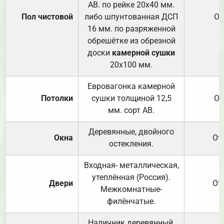
АВ. по рейке 20х40 мм.
Пол чистовой
либо шпунтованная ДСП
От
16 мм. по разряженной
обрешётке из обрезной
доски
камерной сушки
20х100 мм.
Евровагонка камерной
Потолки
сушки толщиной 12,5
От
мм. сорт АВ.
Деревянные, двойного
Окна
От
остекления.
Входная- металлическая,
утеплённая (Россия).
Двери
От
Межкомнатные-
филёнчатые.
Наличник деревянный,