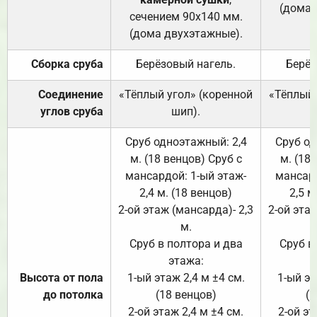
(дома 
сечением 90х140 мм.
(дома двухэтажные).
Сборка сруба
Берёзовый нагель.
Берёз
Соединение
«Тёплый угол» (коренной
«Тёплый 
углов сруба
шип).
Сруб одноэтажный: 2,4
Сруб од
м. (18 венцов) Сруб с
м. (18
мансардой: 1-ый этаж-
мансард
2,4 м. (18 венцов)
2,5 м
2-ой этаж (мансарда)- 2,3
2-ой этаж
м.
Сруб в полтора и два
Сруб в
этажа:
Высота от пола
1-ый этаж 2,4 м ±4 см.
1-ый эт
до потолка
(18 венцов)
(1
2-ой этаж 2,4 м ±4 см.
2-ой эт