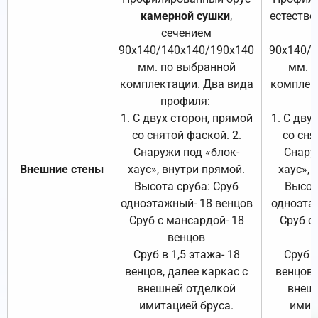
камерной сушки
,
естестве
сечением
с
90х140/140х140/190х140
90х140/
мм. по выбранной
мм. 
комплектации. Два вида
комплек
профиля:
п
1. С двух сторон, прямой
1. С дву
со снятой фаской. 2.
со сня
Снаружи под «блок-
Снару
Внешние стены
хаус», внутри прямой.
хаус», 
Высота сруба: Сруб
Высот
одноэтажный- 18 венцов
одноэта
Сруб с мансардой- 18
Сруб с
венцов
Сруб в 1,5 этажа- 18
Сруб в
венцов, далее каркас с
венцов,
внешней отделкой
внеш
имитацией бруса.
имит