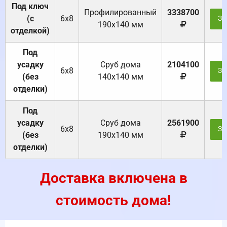
Под ключ
Профилированный
3338700
(с
6х8
За
190х140 мм
отделкой)
Под
усадку
Cруб дома
2104100
6х8
За
(без
140х140 мм
отделки)
Под
усадку
Cруб дома
2561900
6х8
За
(без
190х140 мм
отделки)
Доставка включена в
стоимость дома!