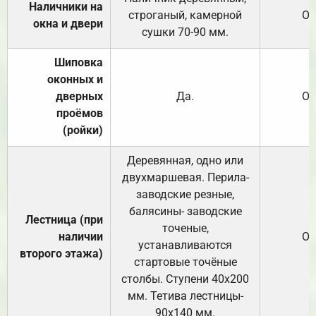
Наличники на
строганый, камерной
От
окна и двери
сушки 70-90 мм.
Шиповка
оконных и
дверных
Да.
От
проёмов
(ройки)
Деревянная, одно или
двухмаршевая. Перила-
заводские резные,
балясины- заводские
Лестница (при
точеные,
наличии
От
устанавливаются
второго этажа)
стартовые точёные
столбы. Ступени 40х200
мм. Тетива лестницы-
90х140 мм.