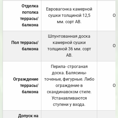
Отделка
Евровагонка камерной
потолка
сушки толщиной 12,5
От
террасы/
мм. сорт АВ.
балкона
Шпунтованная доска
Пол террасы/
камерной сушки
От
балкона
толщиной 36 мм. сорт
АВ.
Перила- строганая
доска. Балясины-
Ограждение
точеные, фигурные. Либо
террасы/
ограждение в
От
балкона
скандинавском стиле.
Устанавливаются
ступени у входа.
Допуск на