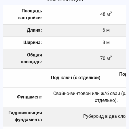
Площадь
2
48 м
застройки:
Длина:
6 м
Ширина:
8 м
Общая
2
70 м
площадь:
Под 
Под ключ (с отделкой)
Свайно-винтовой или ж/б сваи (р
Фундамент
отдельно).
Гидроизоляция
Рубероид в два слоя
фундамента