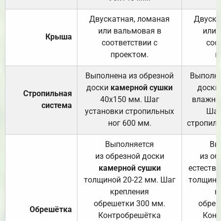
Двускатная, ломаная
Двуска
или вальмовая в
или 
Крыша
соответствии с
соо
проектом.
п
Выполнена из обрезной
Выполне
доски
камерной сушки
доски
Стропильная
40х150 мм. Шаг
влажно
система
установки стропильных
Шаг
ног 600 мм.
стропиль
Выполняется
Вы
из обрезной доски
из об
камерной сушки
естеств
толщиной 20-22 мм. Шаг
толщино
крепления
к
обрешетки 300 мм.
обреш
Обрешётка
Контробрешётка
Конт