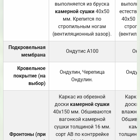
выполняется из бруска
выполня
камерной сушки
40х50
естеств
мм. Крепится по
40х50 м
стропильным ногам
строп
(вентиляционный зазор).
(вентиля
Подкровельная
Ондутис А100
Он
мембрана
Кровельное
Ондулин, Черепица
Ондул
покрытие (на
Ондулин.
выбор)
Каркас из обрезной
Карка
доски
камерной сушки
доски
40х150 мм. Обшиваются
влажно
вагонкой камерной
Обшива
сушки толщиной 16 мм.
каме
Фронтоны (при
сорт АВ по контррейке
толщиной