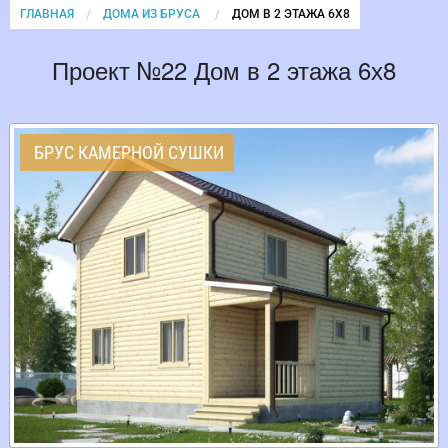
ГЛАВНАЯ
ДОМА ИЗ БРУСА
CURRENT:
ДОМ В 2 ЭТАЖА 6Х8
Проект №22 Дом в 2 этажа 6х8
БРУС КАМЕРНОЙ СУШКИ