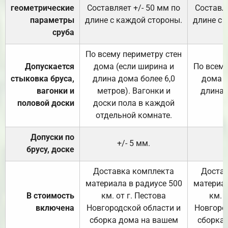
геометрические
Составляет +/- 50 мм по
Составля
параметры
длине с каждой стороны.
длине с 
сруба
По всему периметру стен
Допускается
дома (если ширина и
По всему
стыковка бруса,
длина дома более 6,0
дома (
вагонки и
метров). Вагонки и
длина 
половой доски
доски пола в каждой
отдельной комнате.
Допуски по
+/- 5 мм.
брусу, доске
Доставка комплекта
Достав
материала в радиусе 500
материал
В стоимость
км. от г. Пестова
км. 
включена
Новгородской области и
Новгоро
сборка дома на вашем
сборка