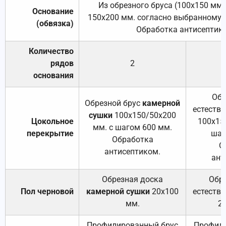
Из обрезного бруса (100х150 мм.
Основание
150х200 мм. согласно выбранному с
(обвязка)
Обработка антисептик
Количество
рядов
2
основания
Обр
Обрезной брус
камерной
естеств
сушки
100х150/50х200
Цокольное
100х15
мм. с шагом 600 мм.
перекрытие
шаг
Обработка
О
антисептиком.
ант
Обрезная доска
Обр
Пол черновой
камерной сушки
20х100
естеств
мм.
2
Профилированный брус
Профили