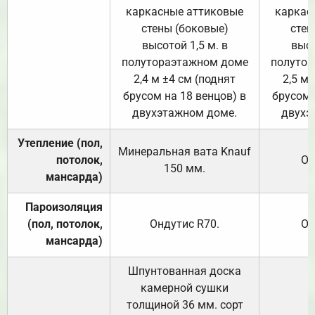
каркасные аттиковые
каркас
стены (боковые)
стен
высотой 1,5 м. в
высо
полутораэтажном доме
полутор
2,4 м ±4 см (поднят
2,5 м 
брусом на 18 венцов) в
брусом 
двухэтажном доме.
двухэ
Утепление (пол,
Минеральная вата
Knauf
потолок,
От
150
мм.
мансарда)
Пароизоляция
(пол, потолок,
Ондутис
R70
.
От
мансарда)
Шпунтованная доска
камерной сушки
толщиной 36 мм. сорт