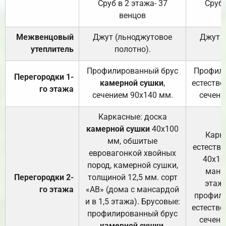
Сруб в 2 этажа- 37
Сруб 
венцов
Межвенцовый
Джут (льноджутовое
Джут 
утеплитель
полотно).
п
Профилированный брус
Профили
Перегородки 1-
камерной сушки
,
естестве
го этажа
сечением 90х140 мм.
сечени
Каркасные: доска
камерной сушки
40х100
Карк
мм, обшитые
естеств
евровагонкой хвойных
40х10
пород, камерной сушки,
манса
Перегородки 2-
толщиной 12,5 мм. сорт
этажа
го этажа
«АВ» (дома с мансардой
профили
и в 1,5 этажа). Брусовые:
естестве
профилированный брус
сечени
камерной сушки
,