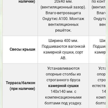
наличии)
20х40 мм.
по контр
(вентиляционный зазор).
(вентиля
Влаго-ветрозащита
Влаго
Ондутис А100. Монтаж
Ондути
вентиляционных
вент
решёток.
Ширина 400 мм.
Шир
Подшиваются вагонкой
Подшива
Свесы крыши
камерной сушки, сорт
камерн
АВ.
Устанавливаются
Уста
опорные столбы из
опорн
строганного бруса
строг
Терраса/балкон
камерной сушки
естеств
(при наличии)
140х140 мм. с
140
компенсационными
компе
болтами под усадку.
болтам