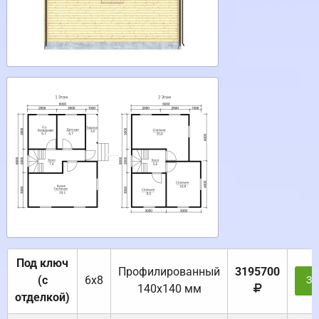
Под ключ
Профилированный
3195700
(с
6х8
За
140х140 мм
отделкой)