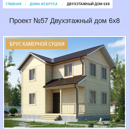
ГЛАВНАЯ
ДОМА ИЗ БРУСА
CURRENT:
ДВУХЭТАЖНЫЙ ДОМ 6Х8
Проект №57 Двухэтажный дом 6х8
БРУС КАМЕРНОЙ СУШКИ