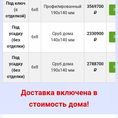
Под ключ
Профилированный
3569700
(с
6х8
За
190х140 мм
отделкой)
Под
усадку
Cруб дома
2330900
6х8
За
(без
140х140 мм
отделки)
Под
усадку
Cруб дома
2788700
6х8
За
(без
190х140 мм
отделки)
Доставка включена в
стоимость дома!