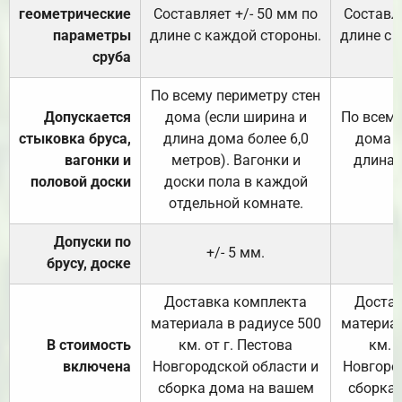
геометрические
Составляет +/- 50 мм по
Составля
параметры
длине с каждой стороны.
длине с 
сруба
По всему периметру стен
Допускается
дома (если ширина и
По всему
стыковка бруса,
длина дома более 6,0
дома (
вагонки и
метров). Вагонки и
длина 
половой доски
доски пола в каждой
отдельной комнате.
Допуски по
+/- 5 мм.
брусу, доске
Доставка комплекта
Достав
материала в радиусе 500
материал
В стоимость
км. от г. Пестова
км. 
включена
Новгородской области и
Новгоро
сборка дома на вашем
сборка