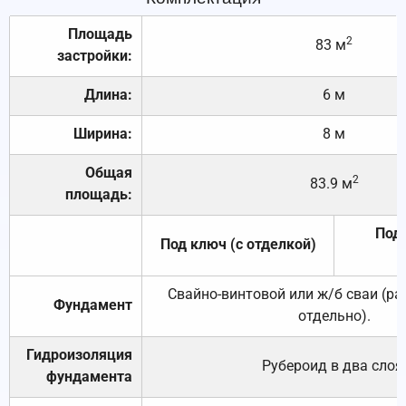
Площадь
2
83 м
застройки:
Длина:
6 м
Ширина:
8 м
Общая
2
83.9 м
площадь:
Под 
Под ключ (с отделкой)
Свайно-винтовой или ж/б сваи (р
Фундамент
отдельно).
Гидроизоляция
Рубероид в два слоя
фундамента