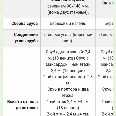
(дома 
сечением 90х140 мм.
(дома двухэтажные).
Сборка сруба
Берёзовый нагель.
Берёз
Соединение
«Тёплый угол» (коренной
«Тёплый 
углов сруба
шип).
Сруб одноэтажный: 2,4
Сруб од
м. (18 венцов) Сруб с
м. (18
мансардой: 1-ый этаж-
мансард
2,4 м. (18 венцов)
2,5 м
2-ой этаж (мансарда)- 2,3
2-ой этаж
м.
Сруб в полтора и два
Сруб в
этажа:
Высота от пола
1-ый этаж 2,4 м ±4 см.
1-ый эт
до потолка
(18 венцов)
(1
2-ой этаж 2,4 м ±4 см.
2-ой эт