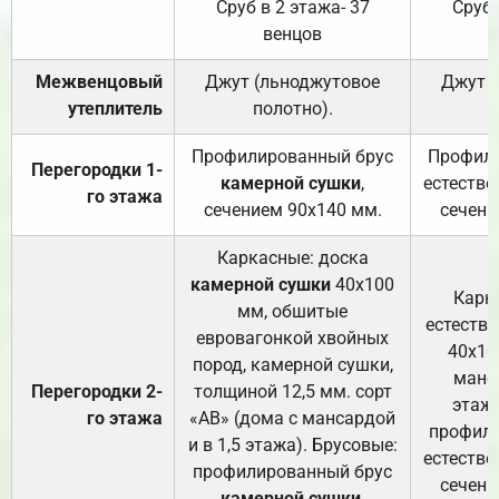
Сруб в 2 этажа- 37
Сруб 
венцов
Межвенцовый
Джут (льноджутовое
Джут 
утеплитель
полотно).
п
Профилированный брус
Профили
Перегородки 1-
камерной сушки
,
естестве
го этажа
сечением 90х140 мм.
сечени
Каркасные: доска
камерной сушки
40х100
Карк
мм, обшитые
естеств
евровагонкой хвойных
40х10
пород, камерной сушки,
манса
Перегородки 2-
толщиной 12,5 мм. сорт
этажа
го этажа
«АВ» (дома с мансардой
профили
и в 1,5 этажа). Брусовые:
естестве
профилированный брус
сечени
камерной сушки
,