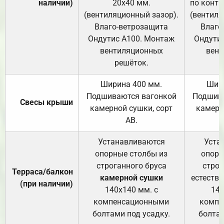
наличии)
20х40 мм.
по контр
(вентиляционный зазор).
(вентиля
Влаго-ветрозащита
Влаго
Ондутис А100. Монтаж
Ондути
вентиляционных
вент
решёток.
Ширина 400 мм.
Шир
Подшиваются вагонкой
Подшива
Свесы крыши
камерной сушки, сорт
камерн
АВ.
Устанавливаются
Уста
опорные столбы из
опорн
строганного бруса
строг
Терраса/балкон
камерной сушки
естеств
(при наличии)
140х140 мм. с
140
компенсационными
компе
болтами под усадку.
болтам