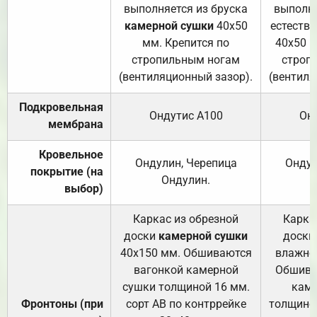
выполняется из бруска
выполня
камерной сушки
40х50
естеств
мм. Крепится по
40х50 м
стропильным ногам
строп
(вентиляционный зазор).
(вентиля
Подкровельная
Ондутис А100
Он
мембрана
Кровельное
Ондулин, Черепица
Ондул
покрытие (на
Ондулин.
выбор)
Каркас из обрезной
Карка
доски
камерной сушки
доски
40х150 мм. Обшиваются
влажно
вагонкой камерной
Обшива
сушки толщиной 16 мм.
каме
Фронтоны (при
сорт АВ по контррейке
толщиной