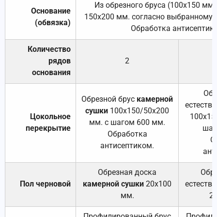
Из обрезного бруса (100х150 мм.
Основание
150х200 мм. согласно выбранному с
(обвязка)
Обработка антисептик
Количество
рядов
2
основания
Обр
Обрезной брус
камерной
естеств
сушки
100х150/50х200
Цокольное
100х15
мм. с шагом 600 мм.
перекрытие
шаг
Обработка
О
антисептиком.
ант
Обрезная доска
Обр
Пол черновой
камерной сушки
20х100
естеств
мм.
2
Профилированный брус
Профили