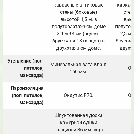
каркасные аттиковые
каркас
стены (боковые)
стен
высотой 1,5 м. в
высо
полутораэтажном доме
полутор
2,4 м ±4 см (поднят
2,5 м 
брусом на 18 венцов) в
брусом 
двухэтажном доме.
двухэ
Утепление (пол,
Минеральная вата
Knauf
потолок,
От
150
мм.
мансарда)
Пароизоляция
(пол, потолок,
Ондутис
R70
.
От
мансарда)
Шпунтованная доска
камерной сушки
толщиной 36 мм. сорт