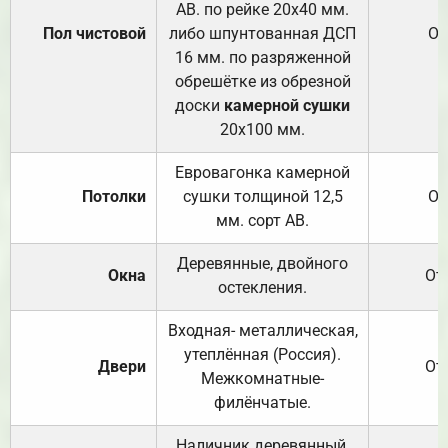
АВ. по рейке 20х40 мм.
Пол чистовой
либо шпунтованная ДСП
От
16 мм. по разряженной
обрешётке из обрезной
доски
камерной сушки
20х100 мм.
Евровагонка камерной
Потолки
сушки толщиной 12,5
От
мм. сорт АВ.
Деревянные, двойного
Окна
От
остекления.
Входная- металлическая,
утеплённая (Россия).
Двери
От
Межкомнатные-
филёнчатые.
Наличник деревянный,