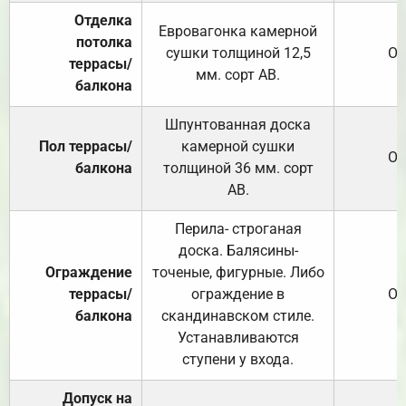
Отделка
Евровагонка камерной
потолка
сушки толщиной 12,5
От
террасы/
мм. сорт АВ.
балкона
Шпунтованная доска
Пол террасы/
камерной сушки
От
балкона
толщиной 36 мм. сорт
АВ.
Перила- строганая
доска. Балясины-
Ограждение
точеные, фигурные. Либо
террасы/
ограждение в
От
балкона
скандинавском стиле.
Устанавливаются
ступени у входа.
Допуск на