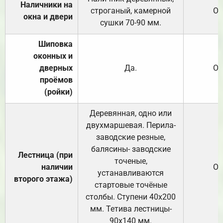
Наличники на
строганый, камерной
От
окна и двери
сушки 70-90 мм.
Шиповка
оконных и
дверных
Да.
От
проёмов
(ройки)
Деревянная, одно или
двухмаршевая. Перила-
заводские резные,
балясины- заводские
Лестница (при
точеные,
наличии
От
устанавливаются
второго этажа)
стартовые точёные
столбы. Ступени 40х200
мм. Тетива лестницы-
90х140 мм.