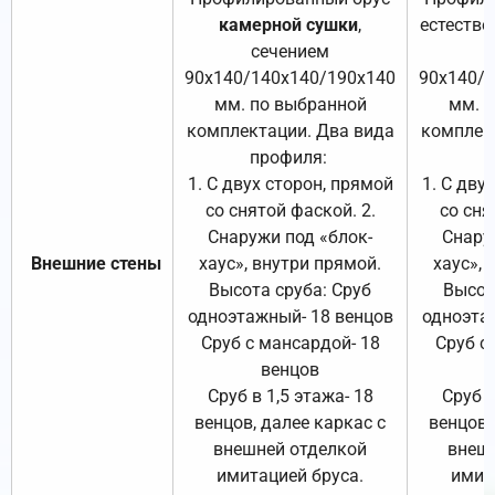
камерной сушки
,
естестве
сечением
с
90х140/140х140/190х140
90х140/
мм. по выбранной
мм. 
комплектации. Два вида
комплек
профиля:
п
1. С двух сторон, прямой
1. С дву
со снятой фаской. 2.
со сня
Снаружи под «блок-
Снару
Внешние стены
хаус», внутри прямой.
хаус», 
Высота сруба: Сруб
Высот
одноэтажный- 18 венцов
одноэта
Сруб с мансардой- 18
Сруб с
венцов
Сруб в 1,5 этажа- 18
Сруб в
венцов, далее каркас с
венцов,
внешней отделкой
внеш
имитацией бруса.
имит