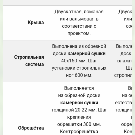
Двускатная, ломаная
Двуска
или вальмовая в
или 
Крыша
соответствии с
соо
проектом.
п
Выполнена из обрезной
Выполне
доски
камерной сушки
доски
Стропильная
40х150 мм. Шаг
влажно
система
установки стропильных
Шаг
ног 600 мм.
стропиль
Выполняется
Вы
из обрезной доски
из об
камерной сушки
естеств
толщиной 20-22 мм. Шаг
толщино
крепления
к
обрешетки 300 мм.
обреш
Обрешётка
Контробрешётка
Конт