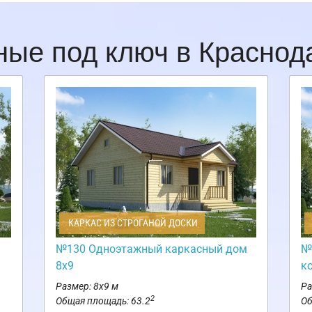
ные под ключ в Красно
КАРКАС ИЗ СТРОГАНОЙ ДОСКИ
№130 Одноэтажный каркасный дом
№
8х9
к
Размер: 8х9 м
Ра
2
Общая площадь: 63.2
Об