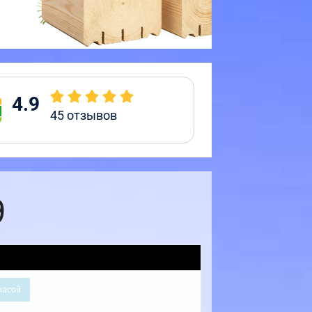
4.9
45
отзывов
9
расой