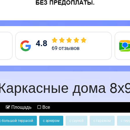
4.8
69
отзывов
Каркасные дома 8х
Площадь
Все
с большой террасой
с эркером
с сауной
с гаражом
с тер