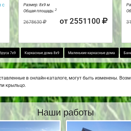
 с
Размер: 8х9 м
Ра
2
Общая площадь:
Об
от 2551100
2678630
3
бруса 7х9
Каркасные дома 8х9
Маленькие каркасные дома
Бани
тавленные в онлайн-каталоге, могут быть изменены. Возмо
или крыльцо.
Наши работы