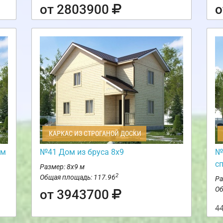
от 2803900
о
КАРКАС ИЗ СТРОГАНОЙ ДОСКИ
ом
№41 Дом из бруса 8х9
№
с
Размер: 8х9 м
2
Общая площадь: 117.96
Ра
Об
от 3943700
4