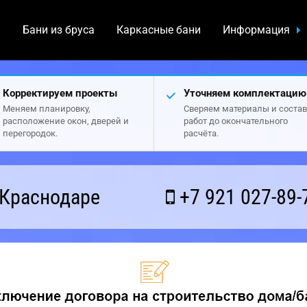
а
Бани из бруса
Каркасные бани
Информация
Корректируем проекты
Уточняем комплектацию
Меняем планировку,
Сверяем материалы и состав
расположение окон, дверей и
работ до окончательного
перегородок.
расчёта.
 Краснодаре
+7 921 027-89-