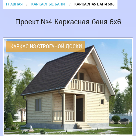
ГЛАВНАЯ
КАРКАСНЫЕ БАНИ
CURRENT:
КАРКАСНАЯ БАНЯ 6Х6
Проект №4 Каркасная баня 6х6
КАРКАС ИЗ СТРОГАНОЙ ДОСКИ