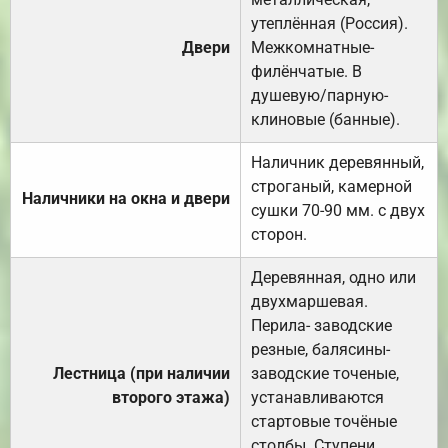
утеплённая (Россия).
Двери
Межкомнатные-
филёнчатые. В
душевую/парную-
клиновые (банные).
Наличник деревянный,
строганый, камерной
Наличники на окна и двери
сушки 70-90 мм. с двух
сторон.
Деревянная, одно или
двухмаршевая.
Перила- заводские
резные, балясины-
Лестница (при наличии
заводские точеные,
второго этажа)
устанавливаются
стартовые точёные
столбы. Ступени