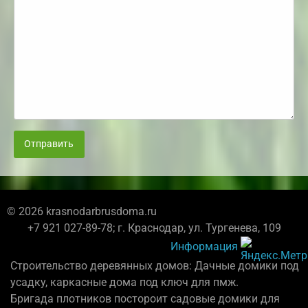
Отправить
© 2026 krasnodarbrusdoma.ru
+7 921 027-89-78; г. Краснодар, ул. Тургенева, 109
Информация
Строительство деревянных домов: Дачные домики под
усадку, каркасные дома под ключ для пмж.
Бригада плотников постороит садовые домики для