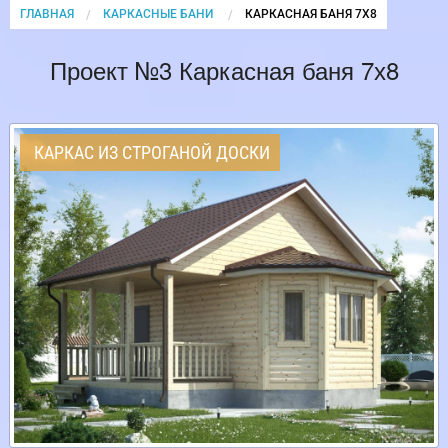
ГЛАВНАЯ
КАРКАСНЫЕ БАНИ
CURRENT:
КАРКАСНАЯ БАНЯ 7Х8
Проект №3 Каркасная баня 7х8
КАРКАС ИЗ СТРОГАНОЙ ДОСКИ