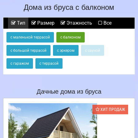
Дома из бруса с балконом
Тип
Размер
Этажность
Все
с маленькой террасой
с балконом
с большой террасой
с эркером
с сауной
с гаражом
с террасой
Дачные дома из бруса
ХИТ ПРОДАЖ