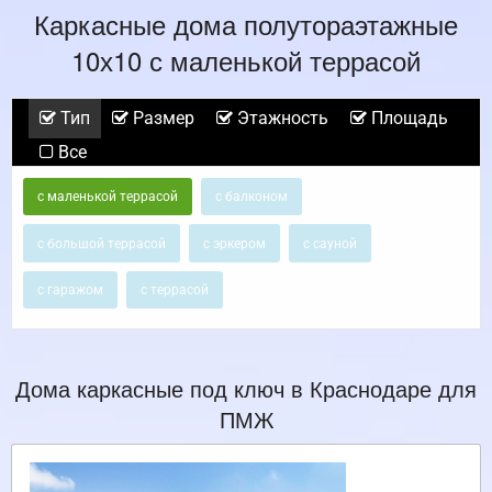
Каркасные дома полутораэтажные
10х10 с маленькой террасой
Тип
Размер
Этажность
Площадь
Все
с маленькой террасой
с балконом
с большой террасой
с эркером
с сауной
с гаражом
с террасой
Дома каркасные под ключ в Краснодаре для
ПМЖ