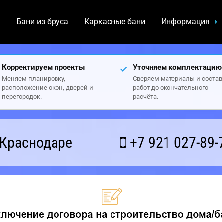
а
Бани из бруса
Каркасные бани
Информация
Корректируем проекты
Уточняем комплектацию
Меняем планировку,
Сверяем материалы и состав
расположение окон, дверей и
работ до окончательного
перегородок.
расчёта.
 Краснодаре
+7 921 027-89-