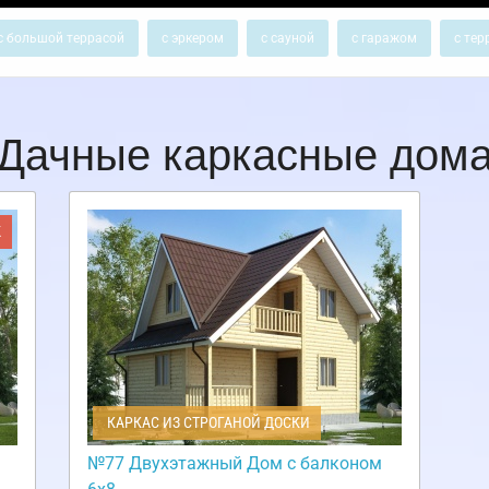
с большой террасой
с эркером
с сауной
с гаражом
с тер
Дачные каркасные дом
Ж
КАРКАС ИЗ СТРОГАНОЙ ДОСКИ
№77 Двухэтажный Дом с балконом