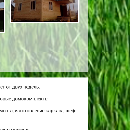
т от двух недель.
товые домокомплекты.
ента, изготовление каркаса, шеф-
ечки и камина.