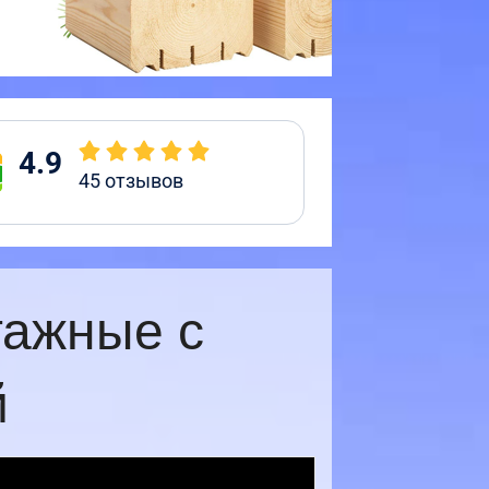
4.9
45
отзывов
тажные с
й