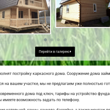
Перейти в галерею
олнят постройку каркасного дома. Сооружение дома займе
я на вашем участке, мы не предлагаем уже полностью го
овременного дома под ключ, тарифы на устройство фундам
 имеете возможность задать по телефону.
е котельной, сауны, санузла, бассейна, а также монтаж п