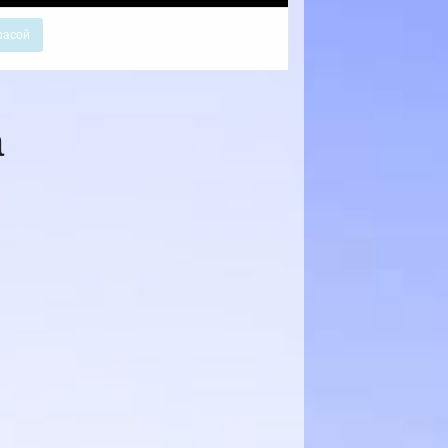
расой
а