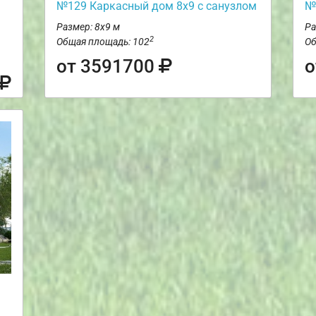
№129 Каркасный дом 8х9 с санузлом
№
Размер: 8х9 м
Ра
2
Общая площадь: 102
Об
от 3591700
о