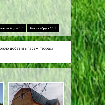
Бани из бруса 6х6
Бани из бруса 10х8
жно добавить гараж, террасу,