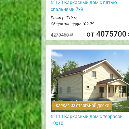
№123 Каркасный дом с пятью
спальнями 7х9
Размер: 7х9 м
2
Общая площадь: 109.7
от 4075700
4279460
КАРКАС ИЗ СТРОГАНОЙ ДОСКИ
№113 Каркасный дом с террасой
10х10