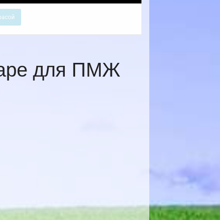
расой
даре для ПМЖ