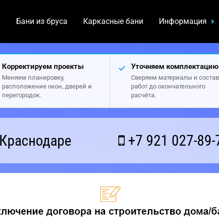
а
Бани из бруса
Каркасные бани
Информация
Корректируем проекты
Уточняем комплектацию
Меняем планировку,
Сверяем материалы и состав
расположение окон, дверей и
работ до окончательного
перегородок.
расчёта.
 Краснодаре
+7 921 027-89-