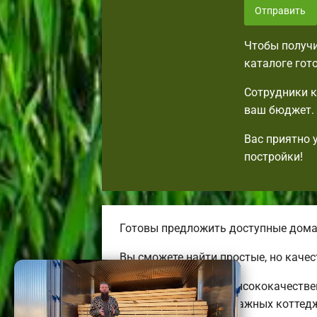
Отправить
Чтобы получи
каталоге гот
Сотрудники к
ваш бюджет. 
Вас приятно 
постройки!
Готовы предложить доступные дома
Вы сможете найти простые, но каче
Строим необычные, высококачестве
огромных двух-трехэтажных коттед