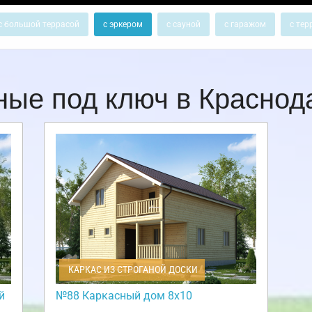
с большой террасой
с эркером
с сауной
с гаражом
с тер
ные под ключ в Красно
КАРКАС ИЗ СТРОГАНОЙ ДОСКИ
й
№88 Каркасный дом 8х10