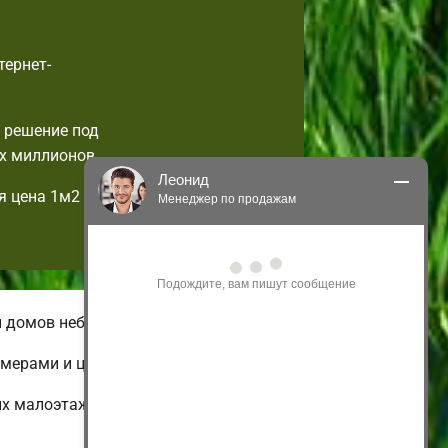
тернет-
 решение под
х миллионов.
Леонид
я цена 1м2
Менеджер по продажам
Здравствуйте! Я могу 
проконсультировать Вас по нашим 
акциям и проектам.
Только что
и домов небольшой площади.
имерами и ценами.
их малоэтажных и дешевых до