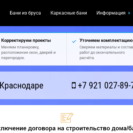
а
Бани из бруса
Каркасные бани
Информация
Корректируем проекты
Уточняем комплектацию
Меняем планировку,
Сверяем материалы и состав
расположение окон, дверей и
работ до окончательного
перегородок.
расчёта.
 Краснодаре
+7 921 027-89-