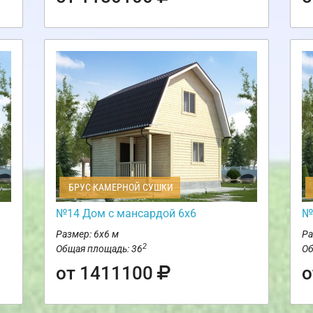
БРУС КАМЕРНОЙ СУШКИ
№14 Дом с мансардой 6х6
№
Размер: 6х6 м
Ра
2
Общая площадь: 36
Об
от 1411100
о