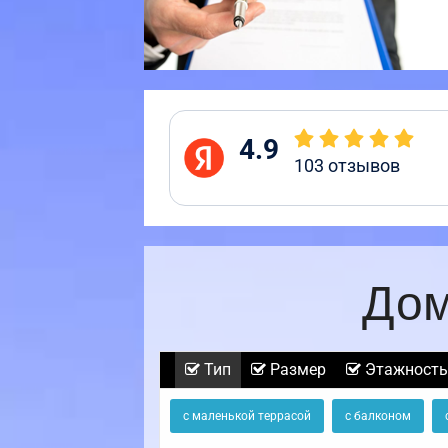
4.9
103
отзывов
Дом
Тип
Размер
Этажность
с маленькой террасой
с балконом