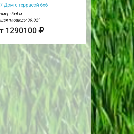
7 Дом с террасой 6х6
змер: 6х6 м
2
щая площадь: 39.02
т 1290100