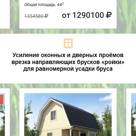
2
Общая площадь: 44
от 1290100
1354580
Ж