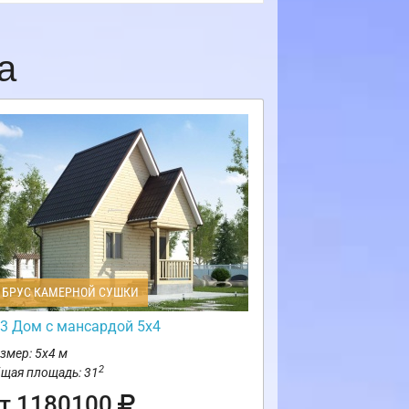
а
БРУС КАМЕРНОЙ СУШКИ
3 Дом с мансардой 5х4
змер: 5х4 м
2
щая площадь: 31
т 1180100