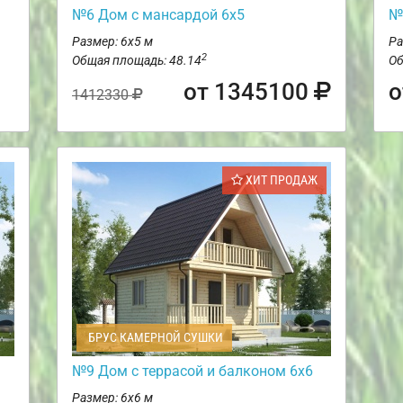
№6 Дом с мансардой 6х5
№
Размер: 6х5 м
Ра
2
Общая площадь: 48.14
Об
от 1345100
о
1412330
ХИТ ПРОДАЖ
БРУС КАМЕРНОЙ СУШКИ
№9 Дом с террасой и балконом 6х6
Размер: 6х6 м