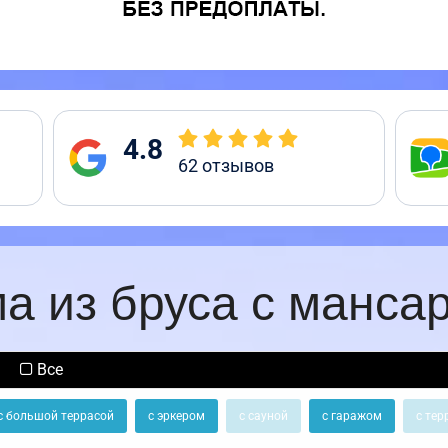
4.8
62
отзывов
а из бруса с манса
Все
с большой террасой
с эркером
с сауной
с гаражом
с тер