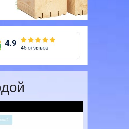
4.9
45
отзывов
рдой
расой