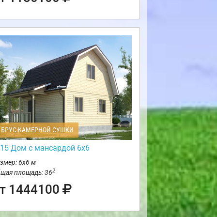
БРУС КАМЕРНОЙ СУШКИ
15 Дом с мансардой 6х6
змер: 6х6 м
2
щая площадь: 36
т 1444100