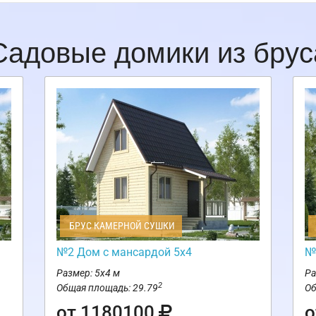
Садовые домики из брус
БРУС КАМЕРНОЙ СУШКИ
№2 Дом с мансардой 5х4
№
Размер: 5х4 м
Ра
2
Общая площадь: 29.79
Об
от 1180100
о