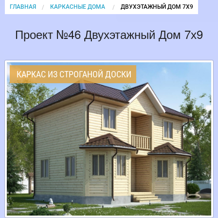
ГЛАВНАЯ
КАРКАСНЫЕ ДОМА
CURRENT:
ДВУХЭТАЖНЫЙ ДОМ 7Х9
Проект №46 Двухэтажный Дом 7х9
КАРКАС ИЗ СТРОГАНОЙ ДОСКИ