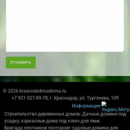
Отправить
© 2026 krasnodarbrusdoma.ru
+7 921 027-89-78; г. Краснодар, ул. Тургенева, 109
Информация
Строительство деревянных домов: Дачные домики под
усадку, каркасные дома под ключ для пмж.
Бригада плотников постороит садовые домики для