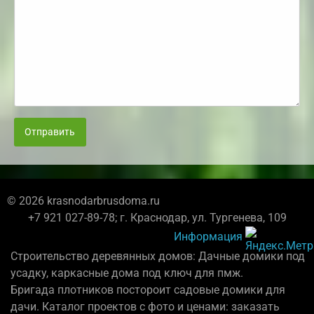
Отправить
© 2026 krasnodarbrusdoma.ru
+7 921 027-89-78; г. Краснодар, ул. Тургенева, 109
Информация
Строительство деревянных домов: Дачные домики под
усадку, каркасные дома под ключ для пмж.
Бригада плотников постороит садовые домики для
дачи. Каталог проектов с фото и ценами: заказать