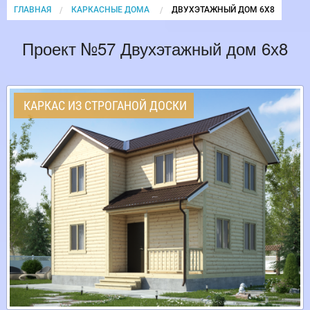
ГЛАВНАЯ
КАРКАСНЫЕ ДОМА
CURRENT:
ДВУХЭТАЖНЫЙ ДОМ 6Х8
Проект №57 Двухэтажный дом 6х8
КАРКАС ИЗ СТРОГАНОЙ ДОСКИ