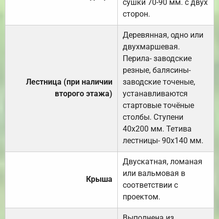
сушки 70-90 мм. с двух
сторон.
Деревянная, одно или
двухмаршевая.
Перила- заводские
резные, балясины-
Лестница (при наличии
заводские точеные,
второго этажа)
устанавливаются
стартовые точёные
столбы. Ступени
40х200 мм. Тетива
лестницы- 90х140 мм.
Двускатная, ломаная
или вальмовая в
Крыша
соответствии с
проектом.
Выполнена из