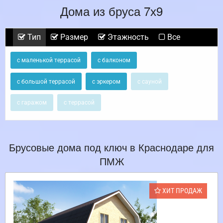
Дома из бруса 7х9
Тип
Размер
Этажность
Все
с маленькой террасой
с балконом
с большой террасой
с эркером
с сауной
с гаражом
с террасой
Брусовые дома под ключ в Краснодаре для
ПМЖ
ХИТ ПРОДАЖ